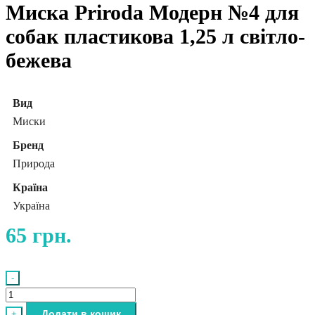
Миска Priroda Модерн №4 для
собак пластикова 1,25 л світло-
бежева
Вид
Миски
Бренд
Природа
Країна
Україна
65
грн.
-
Миска
Priroda
Додати в кошик
+