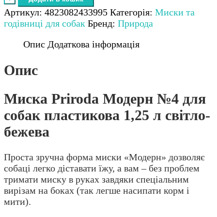
Модерн
Артикул:
4823082433995
Категорія:
Миски та
№4
годівниці для собак
Бренд:
Природа
для
собак
Опис
Додаткова інформація
пластикова
1,25
Опис
л
світло-
Миска Priroda Модерн №4 для
бежева
кількість
собак пластикова 1,25 л світло-
бежева
Проста зручна форма миски «Модерн» дозволяє
собаці легко діставати їжу, а вам – без проблем
тримати миску в руках завдяки спеціальним
вирізам на боках (так легше насипати корм і
мити).