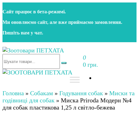
Перейти
Сайт працює в бета‑режимі.
до
контенту
Ми оновлюємо сайт, але вже приймаємо замовлення.
Пишіть нам у чат.
0
Зоотовари ПЕТХАТА
Зоомагазин для собак та котів | Корм, іграшки,
0 грн.
аксесуари та догляд за тваринами. Доставка по
Україні
Зоотовари ПЕТХАТА
Зоомагазин для собак та котів | Корм, іграшки,
аксесуари та догляд за тваринами. Доставка по
Головна
»
Собакам
»
Годування собак
»
Миски та
Україні
годівниці для собак
»
Миска Priroda Модерн №4
для собак пластикова 1,25 л світло-бежева