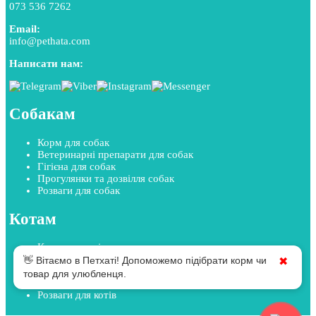
073 536 7262
Email:
info@pethata.com
Написати нам:
Собакам
Корм для собак
Ветеринарні препарати для собак
Гігієна для собак
Прогулянки та дозвілля собак
Розваги для собак
Котам
Корм для котів
Ветеринарні препарати для котів
👋 Вітаємо в Петхаті! Допоможемо підібрати корм чи
✖
Гігієна для котів
товар для улюбленця.
Прогулянки та дозвілля котів
Розваги для котів