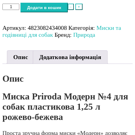
Миска
-
+
Додати в кошик
Priroda
Модерн
№4
Артикул:
4823082434008
Категорія:
Миски та
для
годівниці для собак
Бренд:
Природа
собак
пластикова
1,25
Опис
Додаткова інформація
л
рожево-
бежева
Опис
кількість
Миска Priroda Модерн №4 для
собак пластикова 1,25 л
рожево-бежева
Проста зручна форма миски «Модерн» дозволяє