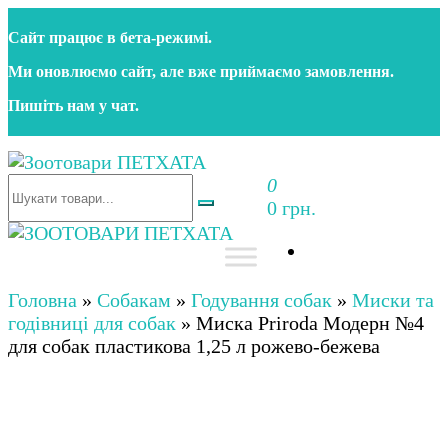
Перейти
Сайт працює в бета‑режимі.
до
контенту
Ми оновлюємо сайт, але вже приймаємо замовлення.
Пишіть нам у чат.
0
Зоотовари ПЕТХАТА
Зоомагазин для собак та котів | Корм, іграшки,
0 грн.
аксесуари та догляд за тваринами. Доставка по
Україні
Зоотовари ПЕТХАТА
Зоомагазин для собак та котів | Корм, іграшки,
аксесуари та догляд за тваринами. Доставка по
Головна
»
Собакам
»
Годування собак
»
Миски та
Україні
годівниці для собак
»
Миска Priroda Модерн №4
для собак пластикова 1,25 л рожево-бежева