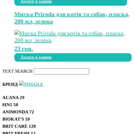
Додати в кошик
Миска Priroda для котів та собак, пласка,
200 мл, зелена
23
грн.
Додати в кошик
TEXT SEARCH
БРЕНД
ACANA
29
8IN1
58
ANIMONDA
72
BIOKAT'S
10
BRIT CARE
120
BRIT FRESH
12