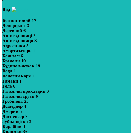
Вид
Бентонітовий
17
Дезодорант
3
Деревний
6
Автогодівниці
2
Автогодівниця
3
Адресники
5
Амортизатори
1
Бальзам
6
Брелоки
10
Будинок-лежак
19
Вода
1
Вологий корм
1
Гамаки
1
Гель
6
Гігієнічні прокладки
3
Гігієнічні труси
6
Гребінець
25
Дешеддер
4
Джерки
5
Диспенсер
7
Зубна щітка
3
Карабіни
3
Килимки
36