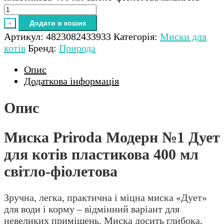
Додати в кошик
+
Артикул:
4823082433933
Категорія:
Миски для
котів
Бренд:
Природа
Опис
Додаткова інформація
Опис
Миска Priroda Модерн №1 Дует
для котів пластикова 400 мл
світло-фіолетова
Зручна, легка, практична і міцна миска «Дует»
для води і корму – відмінний варіант для
невеликих приміщень. Миска досить глибока,