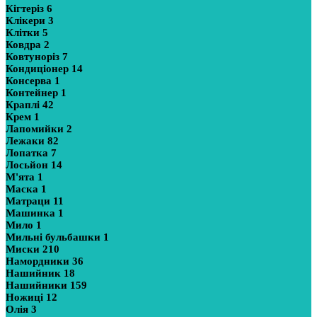
Кігтеріз
6
Клікери
3
Клітки
5
Ковдра
2
Ковтуноріз
7
Кондиціонер
14
Консерва
1
Контейнер
1
Краплі
42
Крем
1
Лапомийки
2
Лежаки
82
Лопатка
7
Лосьйон
14
М'ята
1
Маска
1
Матраци
11
Машинка
1
Мило
1
Мильні бульбашки
1
Миски
210
Намордники
36
Нашийник
18
Нашийники
159
Ножиці
12
Олія
3