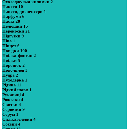
Охолоджуючи килимки
2
Пакети
10
Пакети, диспенсери
1
Парфуми
6
Паста
20
Пелюшки
15
Переноски
21
Підгузки
9
Піна
1
Пінцет
6
Повідки
100
Поїлка-фонтан
2
Поїлки
5
Порошок
2
Пояс-шлея
3
Пудра
2
Пуходерка
1
Рідина
11
Рідкий шовк
1
Рукавиці
4
Рюкзаки
4
Свитки
4
Серветки
9
Серум
1
Силікагелевий
4
Соєвий
4