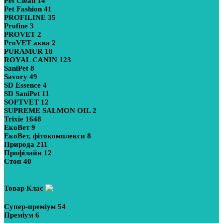
Pet Clean
14
Pet Fashion
41
PROFILINE
35
Profine
3
PROVET
2
ProVET аква
2
PURAMUR
18
ROYAL CANIN
123
SaniPet
8
Savory
49
SD Essence
4
SD SaniPet
11
SOFTVET
12
SUPREME SALMON OIL
2
Trixie
1648
ЕкоВет
9
ЕкоВет, фітокомплекси
8
Природа
211
Профілайн
12
Стоп
40
Показати більше
Товар Клас
Супер-преміум
54
Преміум
6