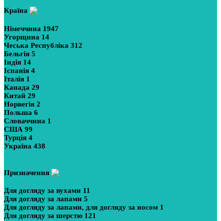
Країна
Німеччина
1947
Угорщина
14
Чеська Республіка
312
Бельгія
5
Індія
14
Іспанія
4
Італія
1
Канада
29
Китай
29
Норвегія
2
Польша
6
Словаччина
1
США
99
Турція
4
Україна
438
Показати більше
Призначення
Для догляду за вухами
11
Для догляду за лапами
5
Для догляду за лапами, для догляду за носом
1
Для догляду за шерстю
121