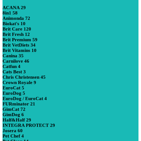
ACANA
29
8in1
58
Animonda
72
Biokat's
10
Brit Care
120
Brit Fresh
12
Brit Premium
59
Brit VetDiets
34
Brit Vitamins
10
Canina
35
Carnilove
46
Catfun
4
Cats Best
3
Chris Christensen
45
Crown Royale
9
EuroCat
5
EuroDog
5
EuroDog / EuroCat
4
FURminator
21
GimCat
72
GimDog
6
Half&Half
29
INTEGRA PROTECT
29
Josera
60
Pet Chef
4