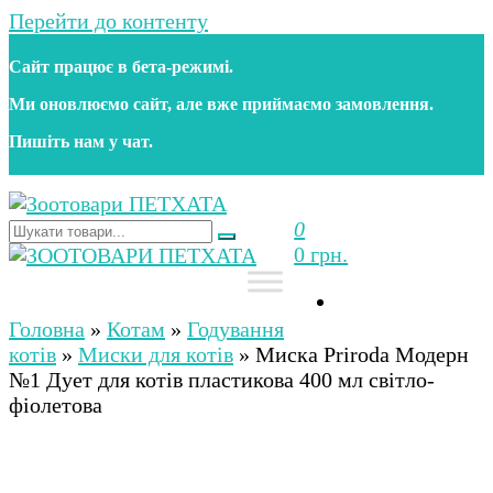
Перейти до контенту
Сайт працює в бета‑режимі.
Ми оновлюємо сайт, але вже приймаємо замовлення.
Пишіть нам у чат.
0
Зоотовари ПЕТХАТА
Зоомагазин для собак та котів | Корм, іграшки,
0 грн.
аксесуари та догляд за тваринами. Доставка по
Україні
Зоотовари ПЕТХАТА
Зоомагазин для собак та котів | Корм, іграшки,
аксесуари та догляд за тваринами. Доставка по
Головна
»
Котам
»
Годування
Україні
котів
»
Миски для котів
»
Миска Priroda Модерн
№1 Дует для котів пластикова 400 мл світло-
фіолетова