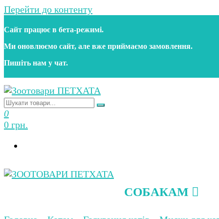
Перейти до контенту
Сайт працює в бета‑режимі.
Ми оновлюємо сайт, але вже приймаємо замовлення.
Пишіть нам у чат.
Зоотовари ПЕТХАТА
Зоомагазин для собак та котів | Корм, іграшки, акс
0
0 грн.
СОБАКАМ
Зоотовари ПЕТХАТА
Зоомагазин для собак та котів | Корм, іграшки, акс