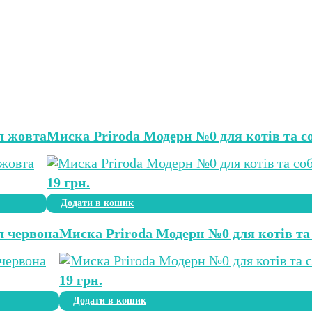
л жовта
Миска Priroda Модерн №0 для котів та со
19
грн.
Додати в кошик
л червона
Миска Priroda Модерн №0 для котів та 
19
грн.
Додати в кошик