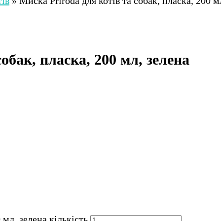
тів
»
Миска Priroda для котів та собак, пласка, 200 м
обак, пласка, 200 мл, зелена
 мл, зелена кількість