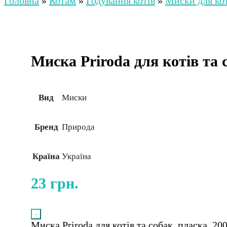
Головна
»
Котам
»
Годування котів
»
Миски для ко
Миска Priroda для котів та с
Вид
Миски
Бренд
Природа
Країна
Україна
23
грн.
-
Миска Priroda для котів та собак, пласка, 200