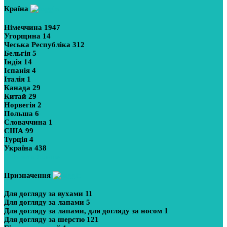
Країна
Німеччина
1947
Угорщина
14
Чеська Республіка
312
Бельгія
5
Індія
14
Іспанія
4
Італія
1
Канада
29
Китай
29
Норвегія
2
Польша
6
Словаччина
1
США
99
Турція
4
Україна
438
Показати більше
Призначення
Для догляду за вухами
11
Для догляду за лапами
5
Для догляду за лапами, для догляду за носом
1
Для догляду за шерстю
121