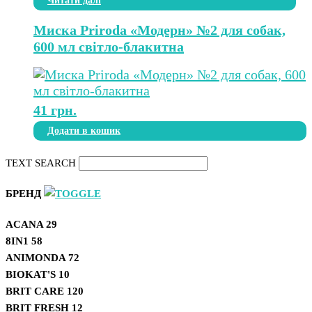
Читати далі
Миска Priroda «Модерн» №2 для собак,
600 мл світло-блакитна
41
грн.
Додати в кошик
TEXT SEARCH
БРЕНД
ACANA
29
8IN1
58
ANIMONDA
72
BIOKAT'S
10
BRIT CARE
120
BRIT FRESH
12