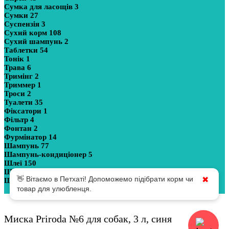
Сумка для ласощів
3
Сумки
27
Суспензія
3
Сухий корм
108
Сухий шампунь
2
Таблетки
54
Тонік
1
Трава
6
Тримінг
2
Триммер
1
Троси
2
Туалети
35
Фіксатори
1
Фільтр
4
Фонтан
2
Фурмінатор
14
Шампунь
77
Шампунь-кондиціонер
5
Шлеї
150
Шлейки з повідцем
12
👋 Вітаємо в Петхаті! Допоможемо підібрати корм чи
✖
Щітка
25
товар для улюбленця.
Показати більше
Миска Priroda №6 для собак, 3 л, синя