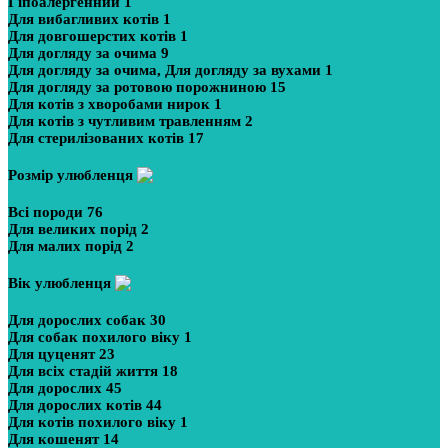
Гіпоалергенний
1
Для вибагливих котів
1
Для довгошерстих котів
1
Для догляду за очима
9
Для догляду за очима, Для догляду за вухами
1
Для догляду за ротовою порожниною
15
Для котів з хворобами нирок
1
Для котів з чутливим травленням
2
Для стерилізованих котів
17
Розмір улюбленця
Всі породи
76
Для великих порід
2
Для малих порід
2
Вік улюбленця
Для дорослих собак
30
Для собак похилого віку
1
Для цуценят
23
Для всіх стадій життя
18
Для дорослих
45
Для дорослих котів
44
Для котів похилого віку
1
Для кошенят
14