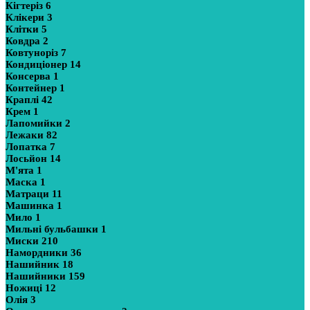
Кігтеріз
6
Клікери
3
Клітки
5
Ковдра
2
Ковтуноріз
7
Кондиціонер
14
Консерва
1
Контейнер
1
Краплі
42
Крем
1
Лапомийки
2
Лежаки
82
Лопатка
7
Лосьйон
14
М'ята
1
Маска
1
Матраци
11
Машинка
1
Мило
1
Мильні бульбашки
1
Миски
210
Намордники
36
Нашийник
18
Нашийники
159
Ножиці
12
Олія
3