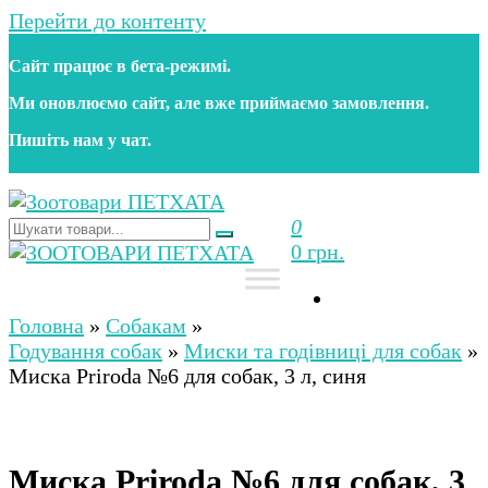
Перейти до контенту
Сайт працює в бета‑режимі.
Ми оновлюємо сайт, але вже приймаємо замовлення.
Пишіть нам у чат.
0
Зоотовари ПЕТХАТА
Зоомагазин для собак та котів | Корм, іграшки,
0 грн.
аксесуари та догляд за тваринами. Доставка по
Україні
Зоотовари ПЕТХАТА
Зоомагазин для собак та котів | Корм, іграшки,
аксесуари та догляд за тваринами. Доставка по
Головна
»
Собакам
»
Україні
Годування собак
»
Миски та годівниці для собак
»
Миска Priroda №6 для собак, 3 л, синя
Миска Priroda №6 для собак, 3