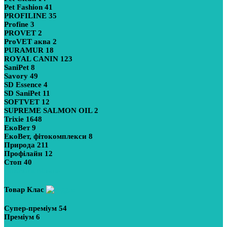
Pet Fashion
41
PROFILINE
35
Profine
3
PROVET
2
ProVET аква
2
PURAMUR
18
ROYAL CANIN
123
SaniPet
8
Savory
49
SD Essence
4
SD SaniPet
11
SOFTVET
12
SUPREME SALMON OIL
2
Trixie
1648
ЕкоВет
9
ЕкоВет, фітокомплекси
8
Природа
211
Профілайн
12
Стоп
40
Показати більше
Товар Клас
Супер-преміум
54
Преміум
6