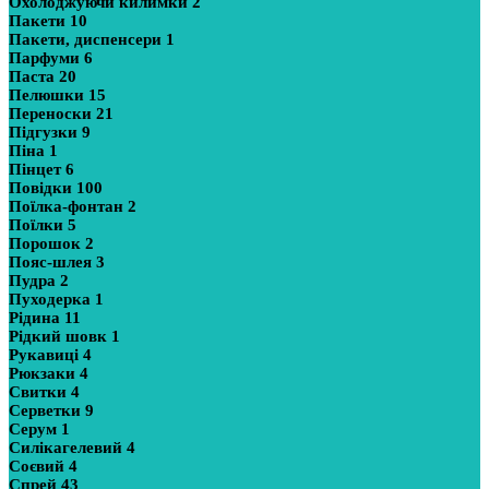
Охолоджуючи килимки
2
Пакети
10
Пакети, диспенсери
1
Парфуми
6
Паста
20
Пелюшки
15
Переноски
21
Підгузки
9
Піна
1
Пінцет
6
Повідки
100
Поїлка-фонтан
2
Поїлки
5
Порошок
2
Пояс-шлея
3
Пудра
2
Пуходерка
1
Рідина
11
Рідкий шовк
1
Рукавиці
4
Рюкзаки
4
Свитки
4
Серветки
9
Серум
1
Силікагелевий
4
Соєвий
4
Спрей
43