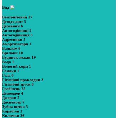
Вид
Бентонітовий
17
Дезодорант
3
Деревний
6
Автогодівниці
2
Автогодівниця
3
Адресники
5
Амортизатори
1
Бальзам
6
Брелоки
10
Будинок-лежак
19
Вода
1
Вологий корм
1
Гамаки
1
Гель
6
Гігієнічні прокладки
3
Гігієнічні труси
6
Гребінець
25
Дешеддер
4
Джерки
5
Диспенсер
7
Зубна щітка
3
Карабіни
3
Килимки
36