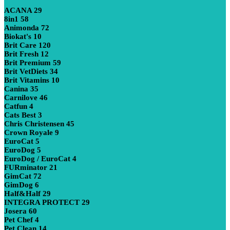
ACANA
29
8in1
58
Animonda
72
Biokat's
10
Brit Care
120
Brit Fresh
12
Brit Premium
59
Brit VetDiets
34
Brit Vitamins
10
Canina
35
Carnilove
46
Catfun
4
Cats Best
3
Chris Christensen
45
Crown Royale
9
EuroCat
5
EuroDog
5
EuroDog / EuroCat
4
FURminator
21
GimCat
72
GimDog
6
Half&Half
29
INTEGRA PROTECT
29
Josera
60
Pet Chef
4
Pet Clean
14