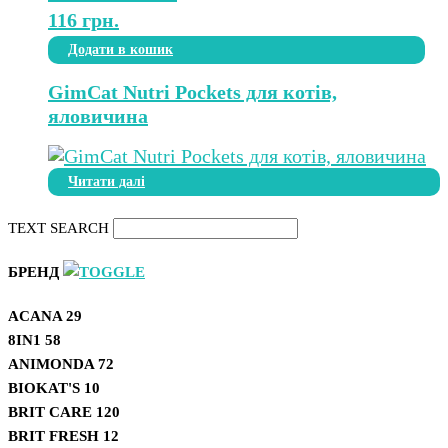
116
грн.
Додати в кошик
GimCat Nutri Pockets для котів,
яловичина
Читати далі
TEXT SEARCH
БРЕНД
ACANA
29
8IN1
58
ANIMONDA
72
BIOKAT'S
10
BRIT CARE
120
BRIT FRESH
12