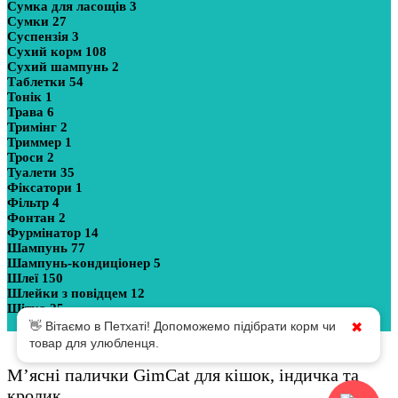
Сумка для ласощів
3
Сумки
27
Суспензія
3
Сухий корм
108
Сухий шампунь
2
Таблетки
54
Тонік
1
Трава
6
Тримінг
2
Триммер
1
Троси
2
Туалети
35
Фіксатори
1
Фільтр
4
Фонтан
2
Фурмінатор
14
Шампунь
77
Шампунь-кондиціонер
5
Шлеї
150
Шлейки з повідцем
12
Щітка
25
Показати більше
👋 Вітаємо в Петхаті! Допоможемо підібрати корм чи
✖
товар для улюбленця.
М’ясні палички GimCat для кішок, індичка та
кролик