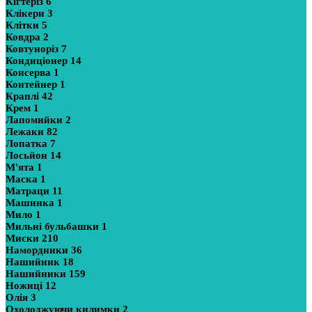
Кігтеріз
6
Клікери
3
Клітки
5
Ковдра
2
Ковтуноріз
7
Кондиціонер
14
Консерва
1
Контейнер
1
Краплі
42
Крем
1
Лапомийки
2
Лежаки
82
Лопатка
7
Лосьйон
14
М'ята
1
Маска
1
Матраци
11
Машинка
1
Мило
1
Мильні бульбашки
1
Миски
210
Намордники
36
Нашийник
18
Нашийники
159
Ножиці
12
Олія
3
Охолоджуючи килимки
2