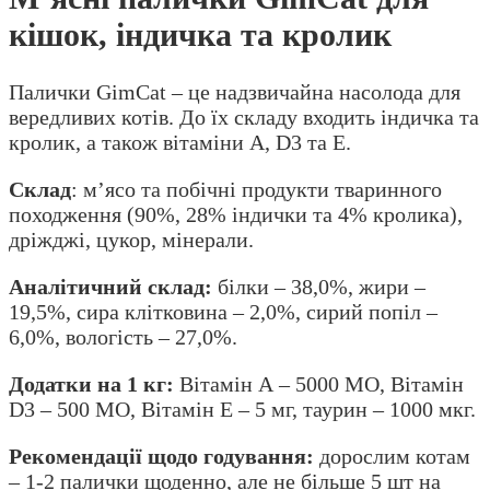
кішок, індичка та кролик
Палички GimCat – це надзвичайна насолода для
вередливих котів. До їх складу входить індичка та
кролик, а також вітаміни А, D3 та Е.
Склад
: м’ясо та побічні продукти тваринного
походження (90%, 28% індички та 4% кролика),
дріжджі, цукор, мінерали.
Аналітичний склад:
білки – 38,0%, жири –
19,5%, сира клітковина – 2,0%, сирий попіл –
6,0%, вологість – 27,0%.
Додатки на 1 кг:
Вітамін А – 5000 МО, Вітамін
D3 – 500 МО, Вітамін Е – 5 мг, таурин – 1000 мкг.
Рекомендації щодо годування:
дорослим котам
– 1-2 палички щоденно, але не більше 5 шт на