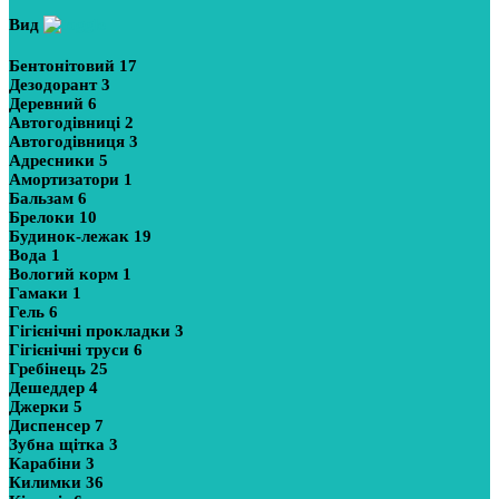
Вид
Бентонітовий
17
Дезодорант
3
Деревний
6
Автогодівниці
2
Автогодівниця
3
Адресники
5
Амортизатори
1
Бальзам
6
Брелоки
10
Будинок-лежак
19
Вода
1
Вологий корм
1
Гамаки
1
Гель
6
Гігієнічні прокладки
3
Гігієнічні труси
6
Гребінець
25
Дешеддер
4
Джерки
5
Диспенсер
7
Зубна щітка
3
Карабіни
3
Килимки
36