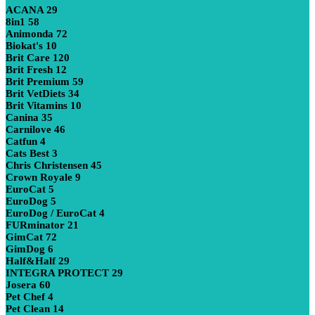
ACANA
29
8in1
58
Animonda
72
Biokat's
10
Brit Care
120
Brit Fresh
12
Brit Premium
59
Brit VetDiets
34
Brit Vitamins
10
Canina
35
Carnilove
46
Catfun
4
Cats Best
3
Chris Christensen
45
Crown Royale
9
EuroCat
5
EuroDog
5
EuroDog / EuroCat
4
FURminator
21
GimCat
72
GimDog
6
Half&Half
29
INTEGRA PROTECT
29
Josera
60
Pet Chef
4
Pet Clean
14