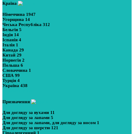
Країна
Німеччина
1947
Угорщина
14
Чеська Республіка
312
Бельгія
5
Індія
14
Іспанія
4
Італія
1
Канада
29
Китай
29
Норвегія
2
Польша
6
Словаччина
1
США
99
Турція
4
Україна
438
Показати більше
Призначення
Для догляду за вухами
11
Для догляду за лапами
5
Для догляду за лапами, для догляду за носом
1
Для догляду за шерстю
121
Гіпоалергенний
1