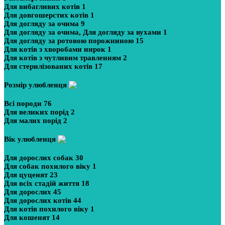
Для вибагливих котів
1
Для довгошерстих котів
1
Для догляду за очима
9
Для догляду за очима, Для догляду за вухами
1
Для догляду за ротовою порожниною
15
Для котів з хворобами нирок
1
Для котів з чутливим травленням
2
Для стерилізованих котів
17
Розмір улюбленця
Всі породи
76
Для великих порід
2
Для малих порід
2
Вік улюбленця
Для дорослих собак
30
Для собак похилого віку
1
Для цуценят
23
Для всіх стадій життя
18
Для дорослих
45
Для дорослих котів
44
Для котів похилого віку
1
Для кошенят
14