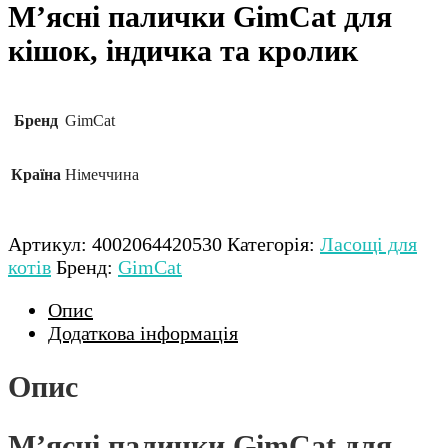
М’ясні палички GimCat для
кішок, індичка та кролик
Бренд
GimCat
Країна
Німеччина
Артикул:
4002064420530
Категорія:
Ласощі для
котів
Бренд:
GimCat
Опис
Додаткова інформація
Опис
М’ясні палички GimCat для