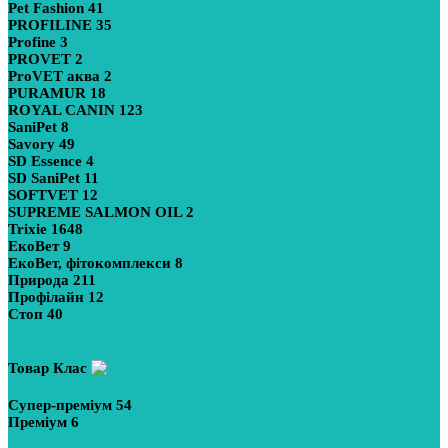
Pet Fashion
41
PROFILINE
35
Profine
3
PROVET
2
ProVET аква
2
PURAMUR
18
ROYAL CANIN
123
SaniPet
8
Savory
49
SD Essence
4
SD SaniPet
11
SOFTVET
12
SUPREME SALMON OIL
2
Trixie
1648
ЕкоВет
9
ЕкоВет, фітокомплекси
8
Природа
211
Профілайн
12
Стоп
40
Показати більше
Товар Клас
Супер-преміум
54
Преміум
6