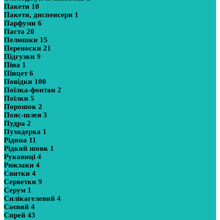
Пакети
10
Пакети, диспенсери
1
Парфуми
6
Паста
20
Пелюшки
15
Переноски
21
Підгузки
9
Піна
1
Пінцет
6
Повідки
100
Поїлка-фонтан
2
Поїлки
5
Порошок
2
Пояс-шлея
3
Пудра
2
Пуходерка
1
Рідина
11
Рідкий шовк
1
Рукавиці
4
Рюкзаки
4
Свитки
4
Серветки
9
Серум
1
Силікагелевий
4
Соєвий
4
Спрей
43