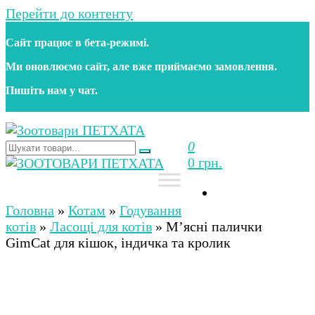
Перейти до контенту
Сайт працює в бета‑режимі.
Ми оновлюємо сайт, але вже приймаємо замовлення.
Пишіть нам у чат.
0
Зоотовари ПЕТХАТА
Зоомагазин для собак та котів | Корм, іграшки,
0 грн.
аксесуари та догляд за тваринами. Доставка по
Україні
Зоотовари ПЕТХАТА
Зоомагазин для собак та котів | Корм, іграшки,
аксесуари та догляд за тваринами. Доставка по
Головна
»
Котам
»
Годування
Україні
котів
»
Ласощі для котів
»
М’ясні палички
GimCat для кішок, індичка та кролик