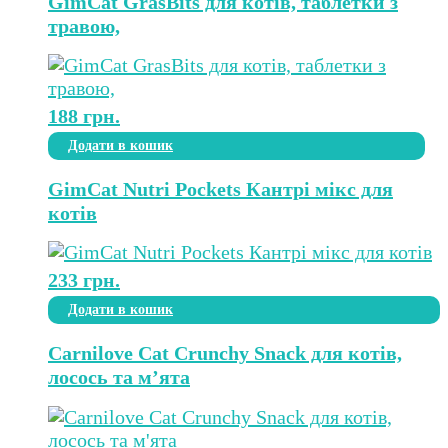
GimCat GrasBits для котів, таблетки з
травою,
188
грн.
Додати в кошик
GimCat Nutri Pockets Кантрі мікс для
котів
233
грн.
Додати в кошик
Carnilove Cat Crunchy Snack для котів,
лосось та м’ята