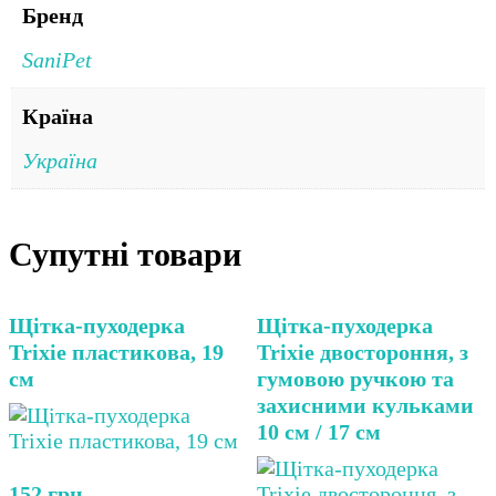
Бренд
SaniPet
Країна
Україна
Супутні товари
Щітка-пуходерка
Щітка-пуходерка
Trixie пластикова, 19
Trixie двостороння, з
см
гумовою ручкою та
захисними кульками
10 см / 17 см
152
грн.