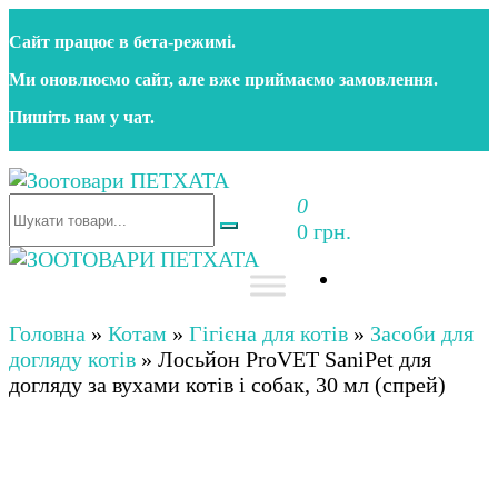
Перейти
Сайт працює в бета‑режимі.
до
контенту
Ми оновлюємо сайт, але вже приймаємо замовлення.
Пишіть нам у чат.
0
Зоотовари ПЕТХАТА
Зоомагазин для собак та котів | Корм, іграшки,
0 грн.
аксесуари та догляд за тваринами. Доставка по
Україні
Зоотовари ПЕТХАТА
Зоомагазин для собак та котів | Корм, іграшки,
аксесуари та догляд за тваринами. Доставка по
Головна
»
Котам
»
Гігієна для котів
»
Засоби для
Україні
догляду котів
»
Лосьйон ProVET SaniPet для
догляду за вухами котів і собак, 30 мл (спрей)