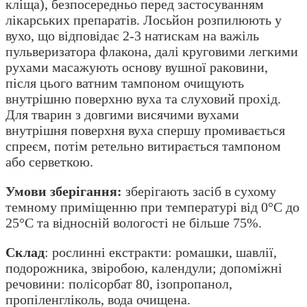
кліща), безпосередньо перед застосуванням
лікарських препаратів. Лосьйон розпилюють у
вухо, що відповідає 2-3 натискам на важіль
пульверизатора флакона, далі круговими легкими
рухами масажують основу вушної раковини,
після цього ватним тампоном очищують
внутрішню поверхню вуха та слуховий прохід.
Для тварин з довгими висячими вухами
внутрішня поверхня вуха спершу промивається
спреєм, потім ретельно витирається тампоном
або серветкою.
Умови зберігання:
зберігають засіб в сухому
темному приміщенню при температурі від 0°C до
25°C та відносній вологості не більше 75%.
Склад
: рослинні екстракти: ромашки, шавлії,
подорожника, звіробою, календули; допоміжні
речовини: полісорбат 80, ізопропанол,
пропіленгліколь, вода очищена.