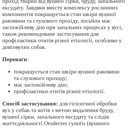
прохід тварин від вушної сірки, бруду, запального
ексудату. Завдяки вмісту комплексу рослинних
компонентів покращується стан шкіри вушної
раковини та слухового прохіду, лосьйон має
заспокійливу дію при запальних процесах у вусі,
також рекомендоване застосування для
профілактики отитів різної етіології, особливо у
довговухих собак.
Переваги
:
покращується стан шкіри вушної раковини
та слухового проходу;
має заспокійливу дію;
профілактики отитів різної етіології.
Спосіб застосування:
для гігієнічної обробки
вух у собак та котів з метою видалення бруду,
вушної сірки, запального ексудату та слідів
життєдіяльності Otodectes cynotis (вушного