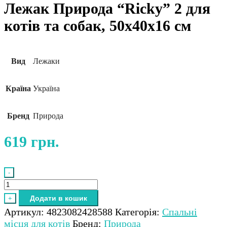
Лежак Природа “Ricky” 2 для
котів та собак, 50х40х16 см
Вид
Лежаки
Країна
Україна
Бренд
Природа
619
грн.
-
Лежак
Природа
Додати в кошик
+
"Ricky"
Артикул:
4823082428588
Категорія:
Спальні
2
місця для котів
Бренд:
Природа