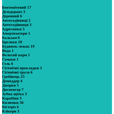
Бентонітовий
17
Дезодорант
3
Деревний
6
Автогодівниці
2
Автогодівниця
3
Адресники
5
Амортизатори
1
Бальзам
6
Брелоки
10
Будинок-лежак
19
Вода
1
Вологий корм
1
Гамаки
1
Гель
6
Гігієнічні прокладки
3
Гігієнічні труси
6
Гребінець
25
Дешеддер
4
Джерки
5
Диспенсер
7
Зубна щітка
3
Карабіни
3
Килимки
36
Кігтеріз
6
Клікери
3