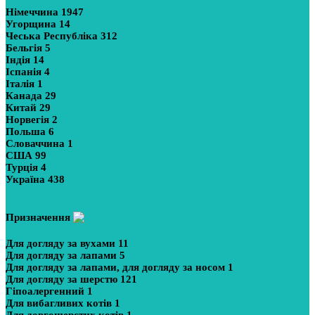
Німеччина
1947
Угорщина
14
Чеська Республіка
312
Бельгія
5
Індія
14
Іспанія
4
Італія
1
Канада
29
Китай
29
Норвегія
2
Польша
6
Словаччина
1
США
99
Турція
4
Україна
438
Показати більше
Призначення
Для догляду за вухами
11
Для догляду за лапами
5
Для догляду за лапами, для догляду за носом
1
Для догляду за шерстю
121
Гіпоалергенний
1
Для вибагливих котів
1