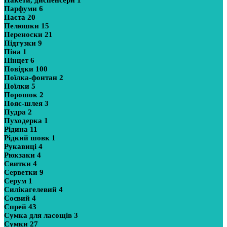
Парфуми
6
Паста
20
Пелюшки
15
Переноски
21
Підгузки
9
Піна
1
Пінцет
6
Повідки
100
Поїлка-фонтан
2
Поїлки
5
Порошок
2
Пояс-шлея
3
Пудра
2
Пуходерка
1
Рідина
11
Рідкий шовк
1
Рукавиці
4
Рюкзаки
4
Свитки
4
Серветки
9
Серум
1
Силікагелевий
4
Соєвий
4
Спрей
43
Сумка для ласощів
3
Сумки
27