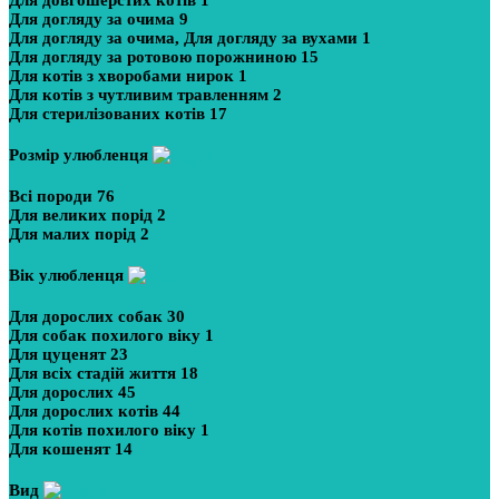
Для довгошерстих котів
1
Для догляду за очима
9
Для догляду за очима, Для догляду за вухами
1
Для догляду за ротовою порожниною
15
Для котів з хворобами нирок
1
Для котів з чутливим травленням
2
Для стерилізованих котів
17
Розмір улюбленця
Всі породи
76
Для великих порід
2
Для малих порід
2
Вік улюбленця
Для дорослих собак
30
Для собак похилого віку
1
Для цуценят
23
Для всіх стадій життя
18
Для дорослих
45
Для дорослих котів
44
Для котів похилого віку
1
Для кошенят
14
Вид