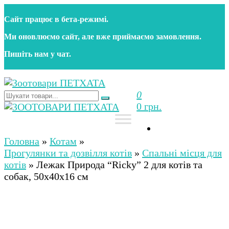
Перейти
Сайт працює в бета‑режимі.
до
контенту
Ми оновлюємо сайт, але вже приймаємо замовлення.
Пишіть нам у чат.
0
Зоотовари ПЕТХАТА
Зоомагазин для собак та котів | Корм, іграшки,
0 грн.
аксесуари та догляд за тваринами. Доставка по
Україні
Зоотовари ПЕТХАТА
Зоомагазин для собак та котів | Корм, іграшки,
аксесуари та догляд за тваринами. Доставка по
Головна
»
Котам
»
Україні
Прогулянки та дозвілля котів
»
Спальні місця для
котів
»
Лежак Природа “Ricky” 2 для котів та
собак, 50х40х16 см