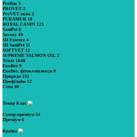
Profine
3
PROVET
2
ProVET аква
2
PURAMUR
18
ROYAL CANIN
123
SaniPet
8
Savory
49
SD Essence
4
SD SaniPet
11
SOFTVET
12
SUPREME SALMON OIL
2
Trixie
1648
ЕкоВет
9
ЕкоВет, фітокомплекси
8
Природа
211
Профілайн
12
Стоп
40
Показати більше
Товар Клас
Супер-преміум
54
Преміум
6
Країна