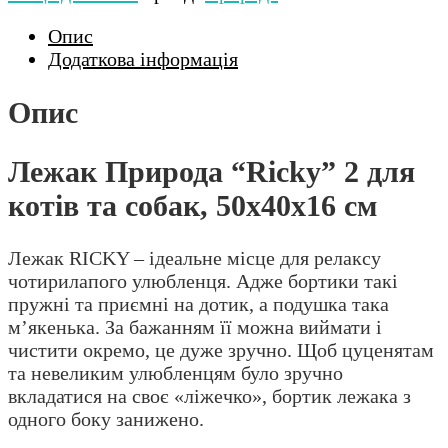
для
котів
Опис
та
Додаткова інформація
собак,
50х40х16
Опис
см
кількість
Лежак Природа “Ricky” 2 для
котів та собак, 50х40х16 см
Лежак RICKY – ідеальне місце для релаксу
чотирилапого улюбленця. Адже бортики такі
пружні та приємні на дотик, а подушка така
м’якенька. За бажанням її можна виймати і
чистити окремо, це дуже зручно. Щоб цуценятам
та невеликим улюбленцям було зручно
вкладатися на своє «ліжечко», бортик лежака з
одного боку занижено.