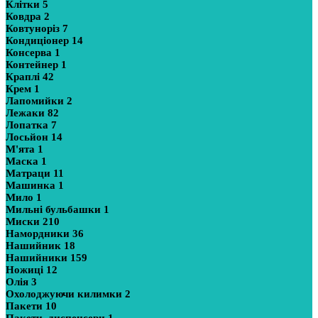
Клітки
5
Ковдра
2
Ковтуноріз
7
Кондиціонер
14
Консерва
1
Контейнер
1
Краплі
42
Крем
1
Лапомийки
2
Лежаки
82
Лопатка
7
Лосьйон
14
М'ята
1
Маска
1
Матраци
11
Машинка
1
Мило
1
Мильні бульбашки
1
Миски
210
Намордники
36
Нашийник
18
Нашийники
159
Ножиці
12
Олія
3
Охолоджуючи килимки
2
Пакети
10
Пакети, диспенсери
1