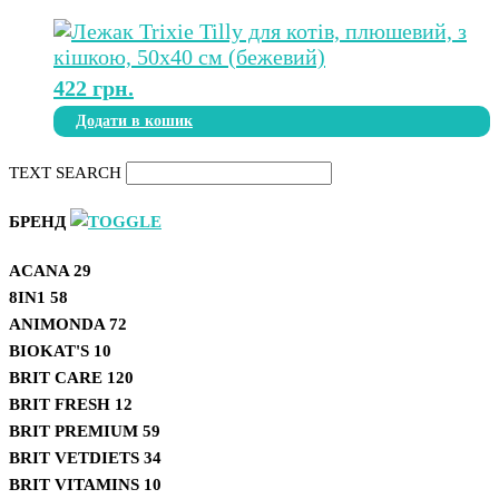
422
грн.
Додати в кошик
TEXT SEARCH
БРЕНД
ACANA
29
8IN1
58
ANIMONDA
72
BIOKAT'S
10
BRIT CARE
120
BRIT FRESH
12
BRIT PREMIUM
59
BRIT VETDIETS
34
BRIT VITAMINS
10