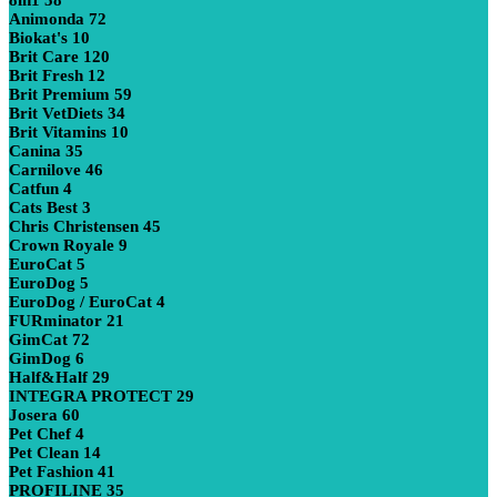
8in1
58
Animonda
72
Biokat's
10
Brit Care
120
Brit Fresh
12
Brit Premium
59
Brit VetDiets
34
Brit Vitamins
10
Canina
35
Carnilove
46
Catfun
4
Cats Best
3
Chris Christensen
45
Crown Royale
9
EuroCat
5
EuroDog
5
EuroDog / EuroCat
4
FURminator
21
GimCat
72
GimDog
6
Half&Half
29
INTEGRA PROTECT
29
Josera
60
Pet Chef
4
Pet Clean
14
Pet Fashion
41
PROFILINE
35