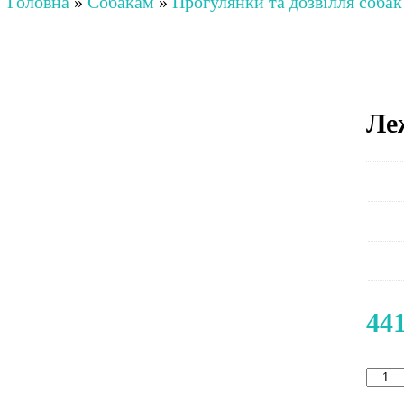
Головна
»
Собакам
»
Прогулянки та дозвілля собак
Ле
44
Леж
Прир