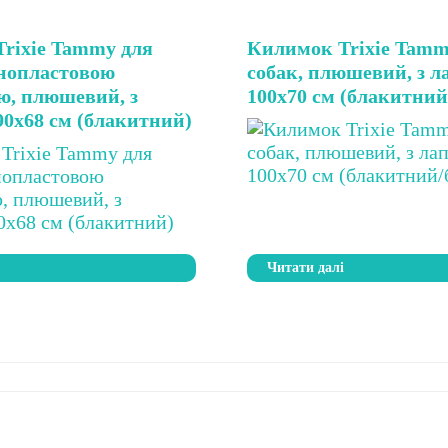
rixie Tammy для
Килимок Trixie Tamm
інопластовою
собак, плюшевий, з л
ю, плюшевий, з
100х70 см (блакитний
90х68 см (блакитний)
і
Читати далі