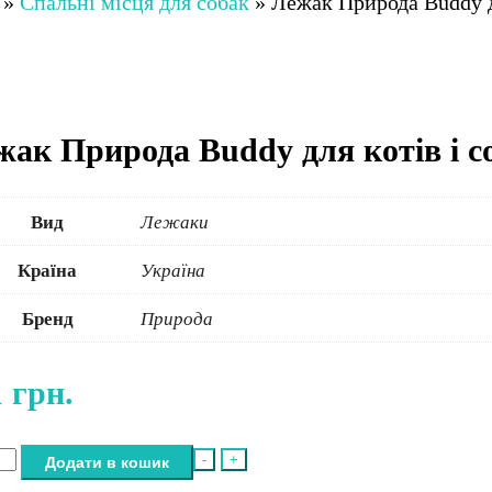
»
Спальні місця для собак
»
Лежак Природа Buddy дл
жак Природа Buddy для котів і с
Вид
Лежаки
Країна
Україна
Бренд
Природа
1
грн.
ак
-
+
Додати в кошик
ода