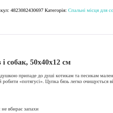
y
икул:
4823082430697
Категорія:
Спальні місця для с
в
к,
0х12
кість
і собак, 50х40х12 см
душкою припаде до душі котикам та песикам малень
й робити «потягусі». Цупка бязь легко очищується в
 не вбирає запахи