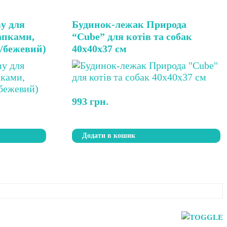
y для
Будинок-лежак Природа
апками,
“Cube” для котів та собак
/бежевий)
40х40х37 см
993
грн.
Додати в кошик