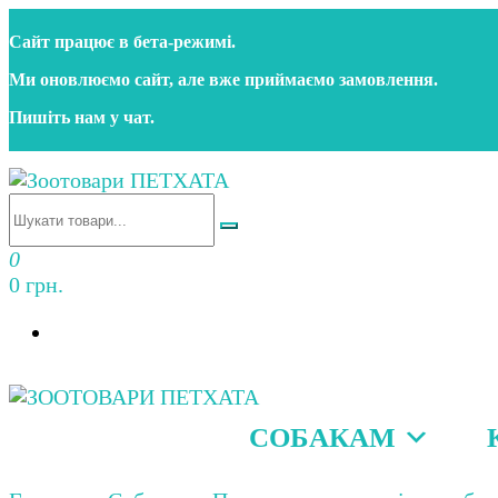
Перейти
Сайт працює в бета‑режимі.
до
контенту
Ми оновлюємо сайт, але вже приймаємо замовлення.
Пишіть нам у чат.
Зоотовари ПЕТХАТА
Зоомагазин для собак та котів | Корм, іграшки, акс
0
0 грн.
СОБАКАМ
Зоотовари ПЕТХАТА
Зоомагазин для собак та котів | Корм, іграшки, акс