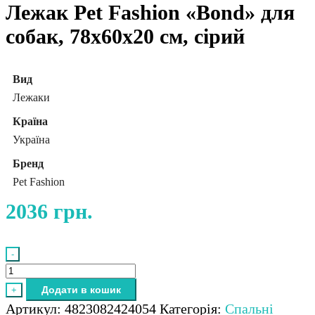
Лежак Pet Fashion «Bond» для
собак, 78х60х20 см, сірий
Вид
Лежаки
Країна
Україна
Бренд
Pet Fashion
2036
грн.
-
Лежак
Pet
Додати в кошик
+
Fashion
Артикул:
4823082424054
Категорія:
Спальні