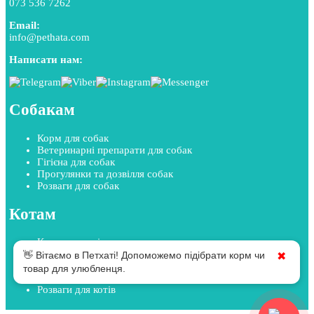
073 536 7262
Email:
info@pethata.com
Написати нам:
Собакам
Корм для собак
Ветеринарні препарати для собак
Гігієна для собак
Прогулянки та дозвілля собак
Розваги для собак
Котам
Корм для котів
Ветеринарні препарати для котів
👋 Вітаємо в Петхаті! Допоможемо підібрати корм чи
✖
Гігієна для котів
товар для улюбленця.
Прогулянки та дозвілля котів
Розваги для котів