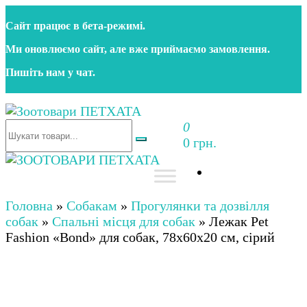
Перейти
Сайт працює в бета‑режимі.
до
контенту
Ми оновлюємо сайт, але вже приймаємо замовлення.
Пишіть нам у чат.
0
Зоотовари ПЕТХАТА
Зоомагазин для собак та котів | Корм, іграшки,
0 грн.
аксесуари та догляд за тваринами. Доставка по
Україні
Зоотовари ПЕТХАТА
Зоомагазин для собак та котів | Корм, іграшки,
аксесуари та догляд за тваринами. Доставка по
Головна
»
Собакам
»
Прогулянки та дозвілля
Україні
собак
»
Спальні місця для собак
»
Лежак Pet
Fashion «Bond» для собак, 78х60х20 см, сірий