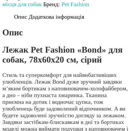
«Bond»
місця для собак
Бренд:
Pet Fashion
для
собак,
Опис
Додаткова інформація
78х60х20
см,
Опис
сірий
кількість
Лежак Pet Fashion «Bond» для
собак, 78х60х20 см, сірий
Стиль та суперкомфорт для найвибагливіших
улюбленців. Лежак Bond дуже зручний завдяки
м’яким бортикам з наповнювачем-холофайбером,
а дно – ніби пухнаста хмаринка. Тканина
приємна на дотик і водночас цупка, тож
улюбленець буде задоволений відпочинком. А ви
будете задоволені зручністю догляду за лежаком.
Завдяки застібкам-блискавкам в дні та бортиках
моделі можна виймати подушки з наповнювачем і