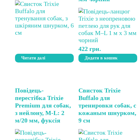
422
грн.
Читати далі
Додати в кошик
Повідець-
Свисток Trixie
перестібка Trixie
Buffalo для
Premium для собак,
тренировки собак, с
з нейлону, M-L: 2
кожаным шнурком,
м/20 мм, фуксія
9 см