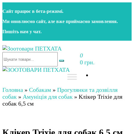
Перейти
Сайт працює в бета‑режимі.
до
контенту
Ми оновлюємо сайт, але вже приймаємо замовлення.
Пишіть нам у чат.
0
Зоотовари ПЕТХАТА
Зоомагазин для собак та котів | Корм, іграшки,
0 грн.
аксесуари та догляд за тваринами. Доставка по
Україні
Зоотовари ПЕТХАТА
Зоомагазин для собак та котів | Корм, іграшки,
аксесуари та догляд за тваринами. Доставка по
Головна
»
Собакам
»
Прогулянки та дозвілля
Україні
собак
»
Амуніція для собак
»
Клікер Trixie для
собак 6,5 см
Клікер Trixie для собак 6,5 см