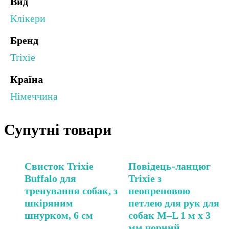
Вид
Клікери
Бренд
Trixie
Країна
Німеччина
Супутні товари
Свисток Trixie
Повідець-ланцюг
Buffalo для
Trixie з
тренування собак, з
неопреновою
шкіряним
петлею для рук для
шнурком, 6 см
собак M–L 1 м х 3
мм чорний