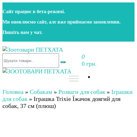
Перейти
Сайт працює в бета‑режимі.
до
контенту
Ми оновлюємо сайт, але вже приймаємо замовлення.
Пишіть нам у чат.
0
Зоотовари ПЕТХАТА
Зоомагазин для собак та котів | Корм, іграшки,
0 грн.
аксесуари та догляд за тваринами. Доставка по
Україні
Зоотовари ПЕТХАТА
Зоомагазин для собак та котів | Корм, іграшки,
аксесуари та догляд за тваринами. Доставка по
Головна
»
Собакам
»
Розваги для собак
»
Іграшки
Україні
для собак
»
Іграшка Trixie Їжачок довгий для
собак, 37 см (плюш)