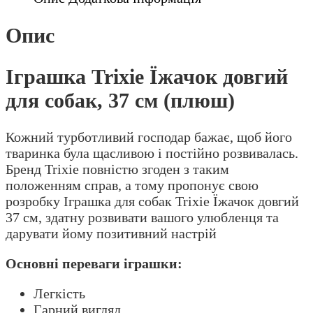
37
см
Опис
(плюш)
кількість
Іграшка Trixie Їжачок довгий
для собак, 37 см (плюш)
Кожний турботливий господар бажає, щоб його
тваринка була щасливою і постійно розвивалась.
Бренд Trixie повністю згоден з таким
положенням справ, а тому пропонує свою
розробку Іграшка для собак Trixie Їжачок довгий
37 см, здатну розвивати вашого улюбленця та
дарувати йому позитивний настрій
Основні переваги іграшки:
Легкість
Гарний вигляд