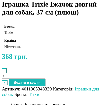
Іграшка Trixie Їжачок довгий
для собак, 37 см (плюш)
Бренд
Trixie
Країна
Німеччина
368
грн.
-
Іграшка
Trixie
Додати в кошик
+
Їжачок
Артикул:
4011905348339
Категорія:
Іграшки для
довгий
собак
Бренд:
Trixie
для
собак,
Опис
Додаткова інформація