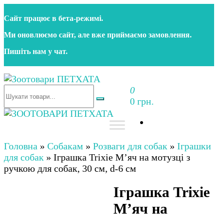
Перейти
Сайт працює в бета‑режимі.
до
контенту
Ми оновлюємо сайт, але вже приймаємо замовлення.
Пишіть нам у чат.
0
Зоотовари ПЕТХАТА
Зоомагазин для собак та котів | Корм, іграшки,
0 грн.
аксесуари та догляд за тваринами. Доставка по
Україні
Зоотовари ПЕТХАТА
Зоомагазин для собак та котів | Корм, іграшки,
аксесуари та догляд за тваринами. Доставка по
Головна
»
Собакам
»
Розваги для собак
»
Іграшки
Україні
для собак
»
Іграшка Trixie М’яч на мотузці з
ручкою для собак, 30 см, d-6 см
Іграшка Trixie
М’яч на