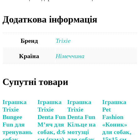
Додаткова інформація
Бренд
Trixie
Країна
Німеччина
Супутні товари
Іграшка
Іграшка
Іграшка
Іграшка
Trixie
Trixie
Trixie
Pet
Bungee
Denta Fun
Denta Fun
Fashion
Fun для
М’яч для
Кільце на
«Коник»
тренувань
собак, d:6
мотузці
для собак,
собак,
см (гума)
для собак,
15х15 см