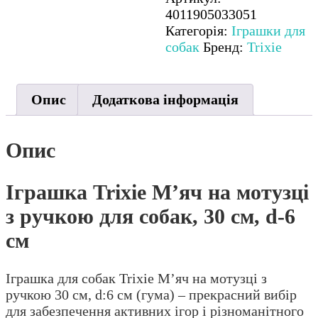
з
4011905033051
ручкою
Категорія:
Іграшки для
для
собак
Бренд:
Trixie
собак,
30
см,
Опис
Додаткова інформація
d-
6
см
Опис
кількість
Іграшка Trixie М’яч на мотузці
з ручкою для собак, 30 см, d-6
см
Іграшка для собак Trixie М’яч на мотузці з
ручкою 30 см, d:6 см (гума) – прекрасний вибір
для забезпечення активних ігор і різноманітного