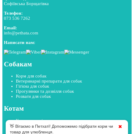
Софіївська Борщагівка
Телефон:
073 536 7262
Email:
info@pethata.com
Написати нам:
Собакам
Корм для собак
Ветеринарні препарати для собак
Гігієна для собак
Прогулянки та дозвілля собак
Розваги для собак
Котам
Корм для котів
Ветеринарні препарати для котів
👋 Вітаємо в Петхаті! Допоможемо підібрати корм чи
✖
Гігієна для котів
товар для улюбленця.