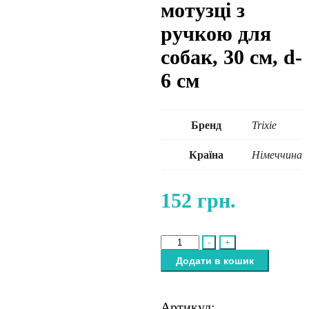
мотузці з
ручкою для
собак, 30 см, d-
6 см
Бренд
Trixie
Країна
Німеччина
152
грн.
Іграшка
-
+
Trixie
Додати в кошик
М'яч
на
мотузці
Артикул: