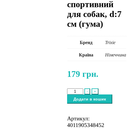
спортивний
для собак, d:7
см (гума)
Бренд
Trixie
Країна
Німеччина
179
грн.
Іграшка
-
+
Trixie
Додати в кошик
М'яч
спортивний
для
Артикул:
собак,
4011905348452