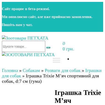
Перейти
Сайт працює в бета‑режимі.
до
контенту
Ми оновлюємо сайт, але вже приймаємо замовлення.
Пишіть нам у чат.
0
Зоотовари ПЕТХАТА
Зоомагазин для собак та котів | Корм, іграшки,
0 грн.
аксесуари та догляд за тваринами. Доставка по
Україні
Зоотовари ПЕТХАТА
Зоомагазин для собак та котів | Корм, іграшки,
аксесуари та догляд за тваринами. Доставка по
Головна
»
Собакам
»
Розваги для собак
»
Іграшки
Україні
для собак
»
Іграшка Trixie М’яч спортивний для
собак, d:7 см (гума)
Іграшка Trixie
М’яч