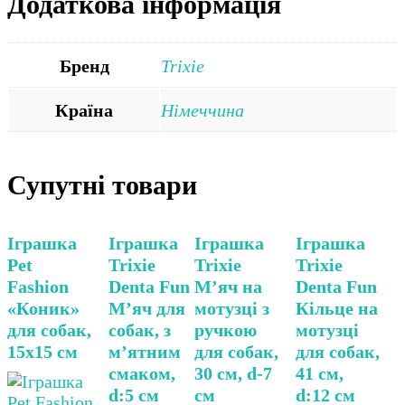
Додаткова інформація
Бренд
Trixie
Країна
Німеччина
Супутні товари
Іграшка
Іграшка
Іграшка
Іграшка
Pet
Trixie
Trixie
Trixie
Fashion
Denta Fun
М’яч на
Denta Fun
«Коник»
М’яч для
мотузці з
Кільце на
для собак,
собак, з
ручкою
мотузці
15х15 см
м’ятним
для собак,
для собак,
смаком,
30 см, d-7
41 см,
d:5 см
см
d:12 см