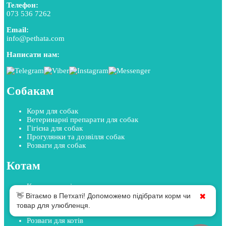
Телефон:
073 536 7262
Email:
info@pethata.com
Написати нам:
Собакам
Корм для собак
Ветеринарні препарати для собак
Гігієна для собак
Прогулянки та дозвілля собак
Розваги для собак
Котам
Корм для котів
Ветеринарні препарати для котів
👋 Вітаємо в Петхаті! Допоможемо підібрати корм чи
✖
Гігієна для котів
товар для улюбленця.
Прогулянки та дозвілля котів
Розваги для котів