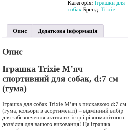
d:7
Категорія:
Іграшки для
см
собак
Бренд:
Trixie
(гума)
кількість
Опис
Додаткова інформація
Опис
Іграшка Trixie М’яч
спортивний для собак, d:7 см
(гума)
Іграшка для собак Trixie М’яч з пискавкою d:7 см
(гума, кольори в асортименті) – відмінний вибір
для забезпечення активних ігор і різноманітного
дозвілля для вашого вихованця! Ця іграшка