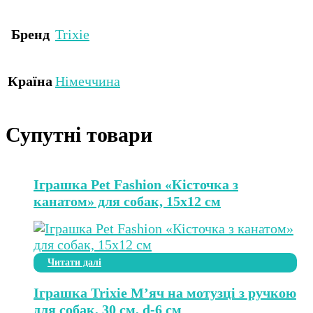
Бренд
Trixie
Країна
Німеччина
Супутні товари
Іграшка Pet Fashion «Кісточка з
канатом» для собак, 15х12 см
Читати далі
Іграшка Trixie М’яч на мотузці з ручкою
для собак, 30 см, d-6 см