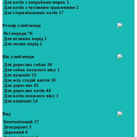
Для котів з хворобами нирок
1
Для котів з чутливим травленням
2
Для стерилізованих котів
17
Розмір улюбленця
Всі породи
76
Для великих порід
2
Для малих порід
2
Вік улюбленця
Для дорослих собак
30
Для собак похилого віку
1
Для цуценят
23
Для всіх стадій життя
18
Для дорослих
45
Для дорослих котів
44
Для котів похилого віку
1
Для кошенят
14
Вид
Бентонітовий
17
Дезодорант
3
Деревний
6