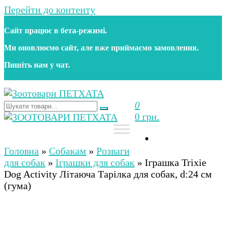
Перейти до контенту
Сайт працює в бета‑режимі.
Ми оновлюємо сайт, але вже приймаємо замовлення.
Пишіть нам у чат.
0
Зоотовари ПЕТХАТА
Зоомагазин для собак та котів | Корм, іграшки,
0 грн.
аксесуари та догляд за тваринами. Доставка по
Україні
Зоотовари ПЕТХАТА
Зоомагазин для собак та котів | Корм, іграшки,
аксесуари та догляд за тваринами. Доставка по
Головна
»
Собакам
»
Розваги
Україні
для собак
»
Іграшки для собак
»
Іграшка Trixie
Dog Activity Літаюча Тарілка для собак, d:24 см
(гума)