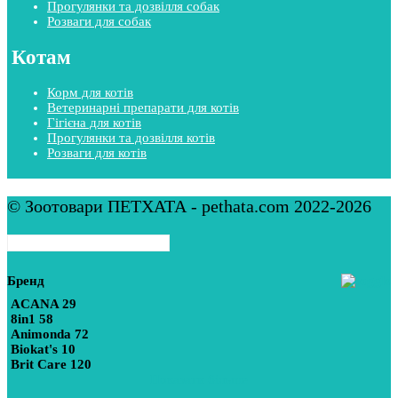
Прогулянки та дозвілля собак
Розваги для собак
Котам
Корм для котів
Ветеринарні препарати для котів
Гігієна для котів
Прогулянки та дозвілля котів
Розваги для котів
© Зоотовари ПЕТХАТА - pethata.com 2022-2026
Бренд
ACANA
29
8in1
58
Animonda
72
Biokat's
10
Brit Care
120
Показати більше