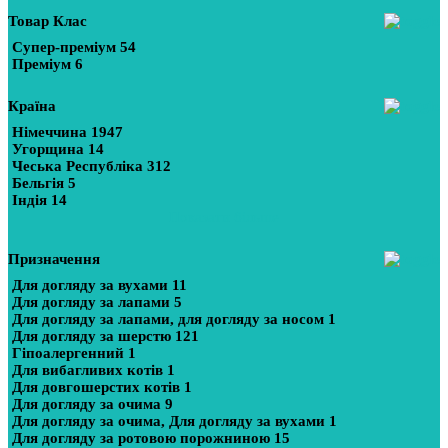
Товар Клас
Супер-преміум
54
Преміум
6
Країна
Німеччина
1947
Угорщина
14
Чеська Республіка
312
Бельгія
5
Індія
14
Показати більше
Призначення
Для догляду за вухами
11
Для догляду за лапами
5
Для догляду за лапами, для догляду за носом
1
Для догляду за шерстю
121
Гіпоалергенний
1
Для вибагливих котів
1
Для довгошерстих котів
1
Для догляду за очима
9
Для догляду за очима, Для догляду за вухами
1
Для догляду за ротовою порожниною
15