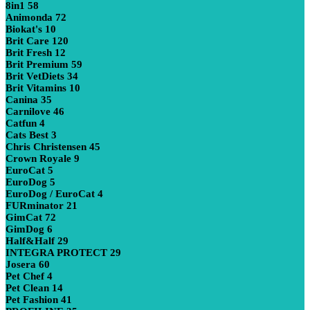
8in1
58
Animonda
72
Biokat's
10
Brit Care
120
Brit Fresh
12
Brit Premium
59
Brit VetDiets
34
Brit Vitamins
10
Canina
35
Carnilove
46
Catfun
4
Cats Best
3
Chris Christensen
45
Crown Royale
9
EuroCat
5
EuroDog
5
EuroDog / EuroCat
4
FURminator
21
GimCat
72
GimDog
6
Half&Half
29
INTEGRA PROTECT
29
Josera
60
Pet Chef
4
Pet Clean
14
Pet Fashion
41