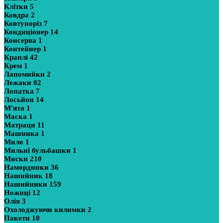
Клітки
5
Ковдра
2
Ковтуноріз
7
Кондиціонер
14
Консерва
1
Контейнер
1
Краплі
42
Крем
1
Лапомийки
2
Лежаки
82
Лопатка
7
Лосьйон
14
М'ята
1
Маска
1
Матраци
11
Машинка
1
Мило
1
Мильні бульбашки
1
Миски
210
Намордники
36
Нашийник
18
Нашийники
159
Ножиці
12
Олія
3
Охолоджуючи килимки
2
Пакети
10