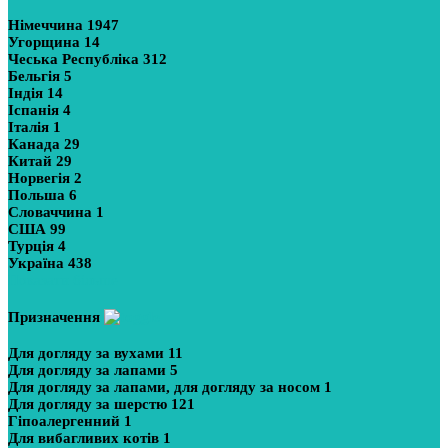
Німеччина
1947
Угорщина
14
Чеська Республіка
312
Бельгія
5
Індія
14
Іспанія
4
Італія
1
Канада
29
Китай
29
Норвегія
2
Польша
6
Словаччина
1
США
99
Турція
4
Україна
438
Показати більше
Призначення
Для догляду за вухами
11
Для догляду за лапами
5
Для догляду за лапами, для догляду за носом
1
Для догляду за шерстю
121
Гіпоалергенний
1
Для вибагливих котів
1