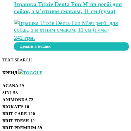
Іграшка Trixie Denta Fun М’яч регбі для
собак, з м’ятним смаком, 11 см (гума)
242
грн.
Додати в кошик
TEXT SEARCH
БРЕНД
ACANA
29
8IN1
58
ANIMONDA
72
BIOKAT'S
10
BRIT CARE
120
BRIT FRESH
12
BRIT PREMIUM
59