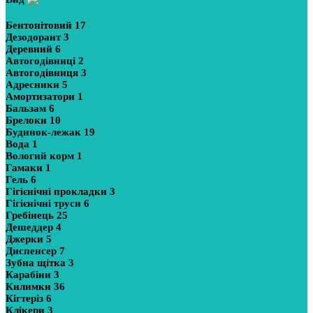
Бентонітовий
17
Дезодорант
3
Деревний
6
Автогодівниці
2
Автогодівниця
3
Адресники
5
Амортизатори
1
Бальзам
6
Брелоки
10
Будинок-лежак
19
Вода
1
Вологий корм
1
Гамаки
1
Гель
6
Гігієнічні прокладки
3
Гігієнічні труси
6
Гребінець
25
Дешеддер
4
Джерки
5
Диспенсер
7
Зубна щітка
3
Карабіни
3
Килимки
36
Кігтеріз
6
Клікери
3