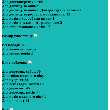
Для довгошерстих котів
1
Для догляду за очима
9
Для догляду за очима, Для догляду за вухами
1
Для догляду за ротовою порожниною
15
Для котів з хворобами нирок
1
Для котів з чутливим травленням
2
Для стерилізованих котів
17
Розмір улюбленця
Всі породи
76
Для великих порід
2
Для малих порід
2
Вік улюбленця
Для дорослих собак
30
Для собак похилого віку
1
Для цуценят
23
Для всіх стадій життя
18
Для дорослих
45
Для дорослих котів
44
Для котів похилого віку
1
Для кошенят
14
Вид