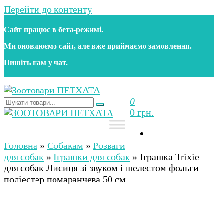
Перейти до контенту
Сайт працює в бета‑режимі.
Ми оновлюємо сайт, але вже приймаємо замовлення.
Пишіть нам у чат.
0
Зоотовари ПЕТХАТА
Зоомагазин для собак та котів | Корм, іграшки,
0 грн.
аксесуари та догляд за тваринами. Доставка по
Україні
Зоотовари ПЕТХАТА
Зоомагазин для собак та котів | Корм, іграшки,
аксесуари та догляд за тваринами. Доставка по
Головна
»
Собакам
»
Розваги
Україні
для собак
»
Іграшки для собак
»
Іграшка Trixie
для собак Лисиця зі звуком і шелестом фольги
поліестер помаранчева 50 см