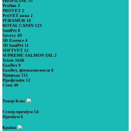
PROFILINE
35
Profine
3
PROVET
2
ProVET аква
2
PURAMUR
18
ROYAL CANIN
123
SaniPet
8
Savory
49
SD Essence
4
SD SaniPet
11
SOFTVET
12
SUPREME SALMON OIL
2
Trixie
1648
ЕкоВет
9
ЕкоВет, фітокомплекси
8
Природа
211
Профілайн
12
Стоп
40
Показати більше
Товар Клас
Супер-преміум
54
Преміум
6
Країна