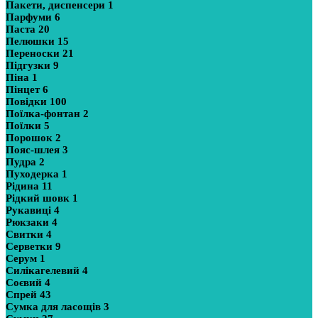
Пакети, диспенсери
1
Парфуми
6
Паста
20
Пелюшки
15
Переноски
21
Підгузки
9
Піна
1
Пінцет
6
Повідки
100
Поїлка-фонтан
2
Поїлки
5
Порошок
2
Пояс-шлея
3
Пудра
2
Пуходерка
1
Рідина
11
Рідкий шовк
1
Рукавиці
4
Рюкзаки
4
Свитки
4
Серветки
9
Серум
1
Силікагелевий
4
Соєвий
4
Спрей
43
Сумка для ласощів
3