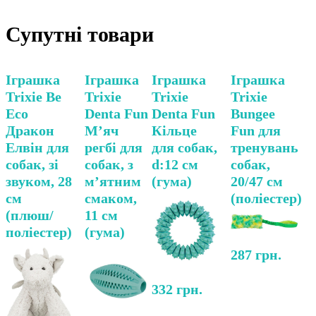
Супутні товари
Іграшка
Іграшка
Іграшка
Іграшка
Trixie Be
Trixie
Trixie
Trixie
Eco
Denta Fun
Denta Fun
Bungee
Дракон
М’яч
Кільце
Fun для
Елвін для
регбі для
для собак,
тренувань
собак, зі
собак, з
d:12 см
собак,
звуком, 28
м’ятним
(гума)
20/47 см
см
смаком,
(поліестер)
(плюш/
11 см
поліестер)
(гума)
287
грн.
332
грн.