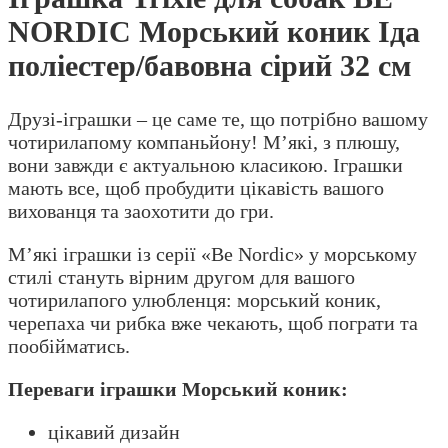
NORDIC Морський коник Іда
поліестер/бавовна сірий 32 см
Друзі-іграшки – це саме те, що потрібно вашому
чотирилапому компаньйону! М’які, з плюшу,
вони завжди є актуальною класикою. Іграшки
мають все, щоб пробудити цікавість вашого
вихованця та заохотити до гри.
М’які іграшки із серії «Be Nordic» у морському
стилі стануть вірним другом для вашого
чотирилапого улюбленця: морський коник,
черепаха чи рибка вже чекають, щоб пограти та
пообійматись.
Переваги іграшки Морський коник:
цікавий дизайн