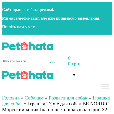
Сайт працює в бета‑режимі.
Ми оновлюємо сайт, але вже приймаємо замовлення.
Пишіть нам у чат.
0
Зоотовари ПЕТХАТА
Зоомагазин для собак та котів | Корм, іграшки,
0 грн.
аксесуари та догляд за тваринами. Доставка по
Україні
Зоотовари ПЕТХАТА
Зоомагазин для собак та котів | Корм, іграшки,
аксесуари та догляд за тваринами. Доставка по
Головна
»
Собакам
»
Розваги для собак
»
Іграшки
Україні
для собак
»
Іграшка Trixie для собак BE NORDIC
Морський коник Іда поліестер/бавовна сірий 32