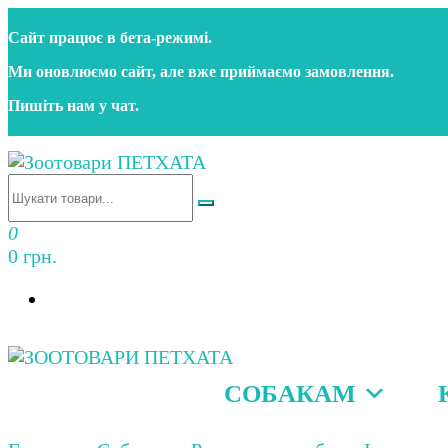
Перейти
Сайт працює в бета‑режимі.
до
контенту
Ми оновлюємо сайт, але вже приймаємо замовлення.
Пишіть нам у чат.
Зоотовари ПЕТХАТА
Зоомагазин для собак та котів | Корм, іграшки, акс
0
0 грн.
СОБАКАМ
Зоотовари ПЕТХАТА
Зоомагазин для собак та котів | Корм, іграшки, акс