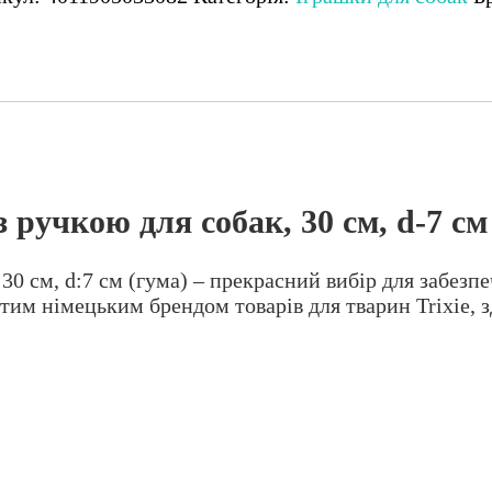
зці
кою
к,
з ручкою для собак, 30 см, d-7 см
кість
30 см, d:7 см (гума) – прекрасний вибір для забезп
им німецьким брендом товарів для тварин Trixie, з