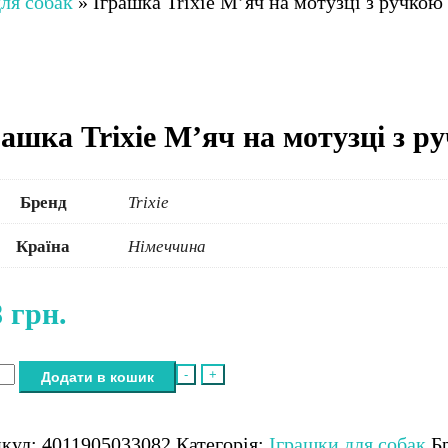
ля собак
»
Іграшка Trixie М’яч на мотузці з ручкою 
ашка Trixie М’яч на мотузці з ру
Бренд
Trixie
Країна
Німеччина
8
грн.
шка
-
+
Додати в кошик
e
икул:
4011905033082
Категорія:
Іграшки для собак
Б