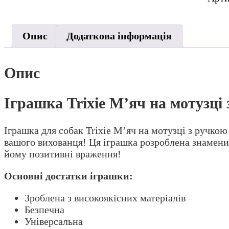
моту
з
руч
Опис
Додаткова інформація
для
соба
30
Опис
см,
d-
Іграшка Trixie М’яч на мотузці 
7
см
кіль
Іграшка для собак Trixie М’яч на мотузці з ручкою 
вашого вихованця! Ця іграшка розроблена знаменит
йому позитивні враження!
Основні достатки іграшки:
Зроблена з високоякісних матеріалів
Безпечна
Універсальна