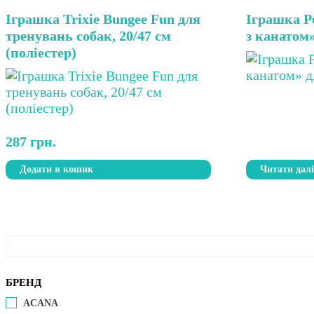
Іграшка Trixie Bungee Fun для
Іграшка Pe
тренувань собак, 20/47 см
з канатом»
(поліестер)
287
грн.
Додати в кошик
Читати дал
БРЕНД
ACANA