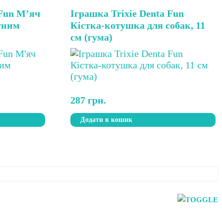
 Fun М’яч
Іграшка Trixie Denta Fun
ятним
Кістка-котушка для собак, 11
см (гума)
287
грн.
Додати в кошик