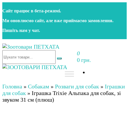
Перейти
Сайт працює в бета‑режимі.
до
контенту
Ми оновлюємо сайт, але вже приймаємо замовлення.
Пишіть нам у чат.
0
Зоотовари ПЕТХАТА
Зоомагазин для собак та котів | Корм, іграшки,
0 грн.
аксесуари та догляд за тваринами. Доставка по
Україні
Зоотовари ПЕТХАТА
Зоомагазин для собак та котів | Корм, іграшки,
аксесуари та догляд за тваринами. Доставка по
Головна
»
Собакам
»
Розваги для собак
»
Іграшки
Україні
для собак
»
Іграшка Trixie Альпака для собак, зі
звуком 31 см (плюш)