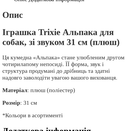
звуком
31
Опис
см
(плюш)
Іграшка Trixie Альпака для
кількість
собак, зі звуком 31 см (плюш)
Ця кумедна «Альпака» стане улюбленим другом
чотирилапому непосиді. ЇЇ форма, звук і
структура продумані до дрібниць та здатні
надовго заволодіти увагою вашого вихованця.
Матеріал
: плюш (поліестер)
Розмір
: 31 см
*Кольори в асортименті
Додаткова інформація