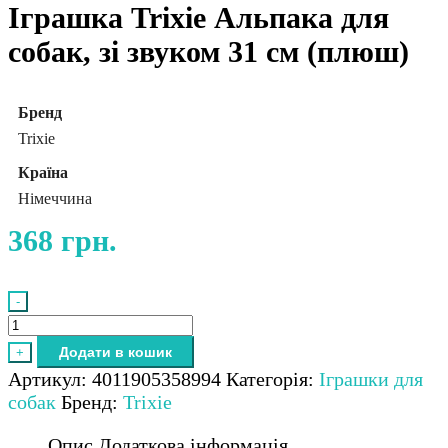
Іграшка Trixie Альпака для
собак, зі звуком 31 см (плюш)
Бренд
Trixie
Країна
Німеччина
368
грн.
-
Іграшка
Trixie
Додати в кошик
+
Альпака
Артикул:
4011905358994
Категорія:
Іграшки для
для
собак
Бренд:
Trixie
собак,
зі
Опис
Додаткова інформація