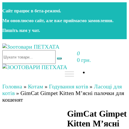
Перейти
Сайт працює в бета‑режимі.
до
контенту
Ми оновлюємо сайт, але вже приймаємо замовлення.
Пишіть нам у чат.
0
Зоотовари ПЕТХАТА
Зоомагазин для собак та котів | Корм, іграшки,
0 грн.
аксесуари та догляд за тваринами. Доставка по
Україні
Зоотовари ПЕТХАТА
Зоомагазин для собак та котів | Корм, іграшки,
аксесуари та догляд за тваринами. Доставка по
Головна
»
Котам
»
Годування котів
»
Ласощі для
Україні
котів
»
GimCat Gimpet Kitten М’ясні палочки для
кошенят
GimCat Gimpet
Kitten М’ясні