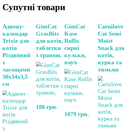
Супутні товари
Адвент-
GimCat
GimCat
Carnilove
календар
GrasBits
Kase
Cat Semi
Trixie для
для котів,
Rollis
Moist
котів
таблетки
сирні
Snack для
Різдвяний
з травою,
кульки,
котів,
з
пауч
курка та
ласощами
тимьян
30х34х3,5
см
188
грн.
1079
грн.