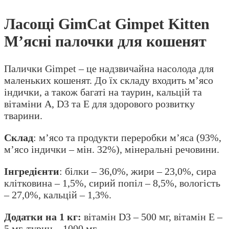
Ласощі GimCat Gimpet Kitten
М’ясні палочки для кошенят
Палички Gimpet – це надзвичайна насолода для
маленьких кошенят. До їх складу входить м’ясо
індички, а також багаті на таурин, кальцій та
вітаміни А, D3 та Е для здорового розвитку
тварини.
Склад
: м’ясо та продукти переробки м’яса (93%,
м’ясо індички – мін. 32%), мінеральні речовини.
Інгредієнти
: білки – 36,0%, жири – 23,0%, сира
клітковина – 1,5%, сирий попіл – 8,5%, вологість
– 27,0%, кальцій – 1,3%.
Додатки на 1 кг:
вітамін D3 – 500 мг, вітамін Е –
5 мг, турин – 1000 мг.