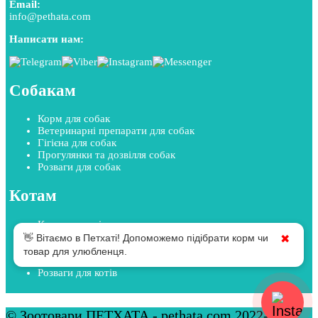
Email:
info@pethata.com
Написати нам:
Собакам
Корм для собак
Ветеринарні препарати для собак
Гігієна для собак
Прогулянки та дозвілля собак
Розваги для собак
Котам
Корм для котів
Ветеринарні препарати для котів
👋 Вітаємо в Петхаті! Допоможемо підібрати корм чи
✖
Гігієна для котів
товар для улюбленця.
Прогулянки та дозвілля котів
Розваги для котів
© Зоотовари ПЕТХАТА - pethata.com 2022-2026