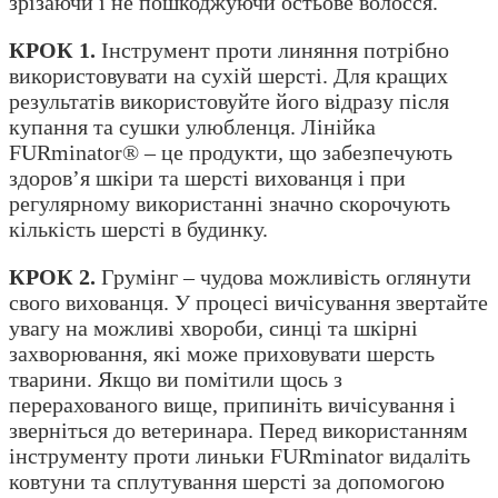
зрізаючи і не пошкоджуючи остьове волосся.
КРОК 1.
Інструмент проти линяння потрібно
використовувати на сухій шерсті. Для кращих
результатів використовуйте його відразу після
купання та сушки улюбленця. Лінійка
FURminator® – це продукти, що забезпечують
здоров’я шкіри та шерсті вихованця і при
регулярному використанні значно скорочують
кількість шерсті в будинку.
КРОК 2.
Грумінг – чудова можливість оглянути
свого вихованця. У процесі вичісування звертайте
увагу на можливі хвороби, синці та шкірні
захворювання, які може приховувати шерсть
тварини. Якщо ви помітили щось з
перерахованого вище, припиніть вичісування і
зверніться до ветеринара. Перед використанням
інструменту проти линьки FURminator видаліть
ковтуни та сплутування шерсті за допомогою