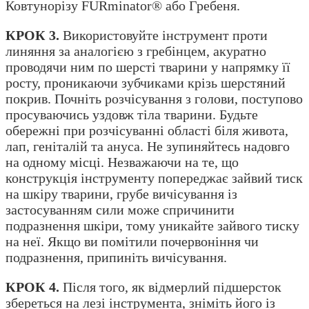
Ковтунорізу FURminator® або Гребеня.
КРОК 3.
Використовуйте інструмент проти
линяння за аналогією з гребінцем, акуратно
проводячи ним по шерсті тварини у напрямку її
росту, проникаючи зубчиками крізь шерстяний
покрив. Почніть розчісування з голови, поступово
просуваючись уздовж тіла тварини. Будьте
обережні при розчісуванні області біля живота,
лап, геніталій та ануса. Не зупиняйтесь надовго
на одному місці. Незважаючи на те, що
конструкція інструменту попереджає зайвий тиск
на шкіру тварини, грубе вичісування із
застосуванням сили може спричинити
подразнення шкіри, тому уникайте зайвого тиску
на неї. Якщо ви помітили почервоніння чи
подразнення, припиніть вичісування.
КРОК 4.
Після того, як відмерлий підшерсток
збереться на лезі інструмента, зніміть його із