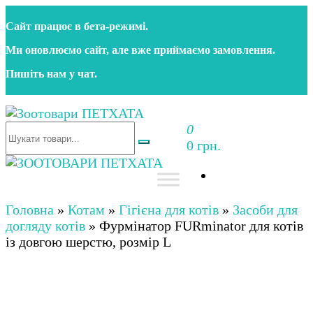
Перейти
Сайт працює в бета‑режимі.
до
контенту
Ми оновлюємо сайт, але вже приймаємо замовлення.
Пишіть нам у чат.
0
Зоотовари ПЕТХАТА
Зоомагазин для собак та котів | Корм, іграшки,
0 грн.
аксесуари та догляд за тваринами. Доставка по
Україні
Зоотовари ПЕТХАТА
Зоомагазин для собак та котів | Корм, іграшки,
аксесуари та догляд за тваринами. Доставка по
Головна
»
Котам
»
Гігієна для котів
»
Засоби для
Україні
догляду котів
»
Фурмінатор FURminator для котів
із довгою шерстю, розмір L