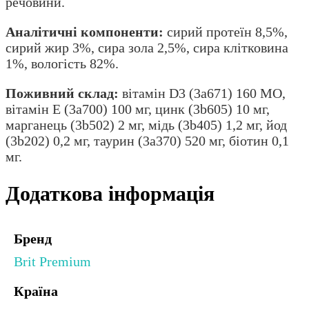
речовини.
Аналітичні компоненти:
сирий протеїн 8,5%,
сирий жир 3%, сира зола 2,5%, сира клітковина
1%, вологість 82%.
Поживний склад:
вітамін D3 (3a671) 160 МО,
вітамін E (3a700) 100 мг, цинк (3b605) 10 мг,
марганець (3b502) 2 мг, мідь (3b405) 1,2 мг, йод
(3b202) 0,2 мг, таурин (3a370) 520 мг, біотин 0,1
мг.
Додаткова інформація
Бренд
Brit Premium
Країна