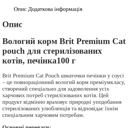
стерилізованих
Опис
Додаткова інформація
котів,
печінка
Опис
100
г
Вологий корм Brit Premium Cat
кількість
pouch для стерилізованих
котів, печінка100 г
Brit Premium Cat Pouch шматочки печінки у соусі
– це повнораціонний вологий корм преміумкласу,
створений спеціально для задоволення усіх
харчових потреб стерилізованих котів. Цей
продукт відмінно враховує природні уподобання
стерилізованих улюбленців та відповідає їхнім
спеціальним харчовим потребам.
Основні переваги: