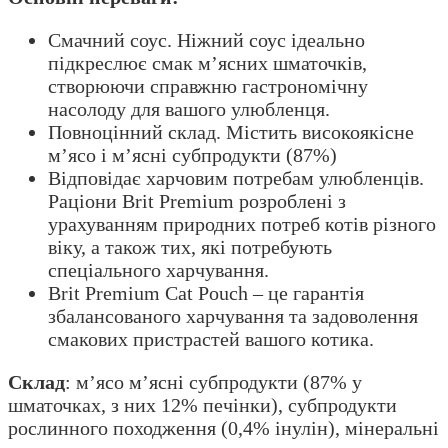
Смачний соус. Ніжний соус ідеально
підкреслює смак м’ясних шматочків,
створюючи справжню гастрономічну
насолоду для вашого улюбленця.
Повноцінний склад. Містить високоякісне
м’ясо і м’ясні субпродукти (87%)
Відповідає харчовим потребам улюбленців.
Раціони Brit Premium розроблені з
урахуванням природних потреб котів різного
віку, а також тих, які потребують
спеціального харчування.
Brit Premium Cat Pouch – це гарантія
збалансованого харчування та задоволення
смакових пристрастей вашого котика.
Склад
: м’ясо м’ясні субпродукти (87% у
шматочках, з них 12% печінки), субпродукти
рослинного походження (0,4% інулін), мінеральні