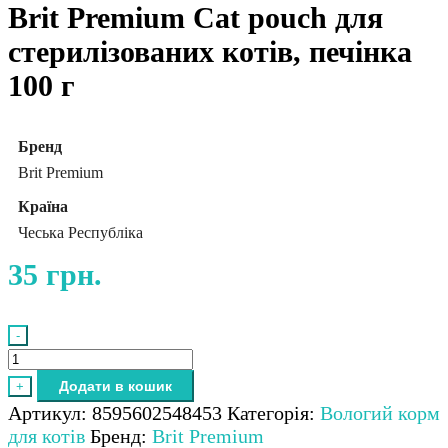
Brit Premium Cat pouch для
стерилізованих котів, печінка
100 г
Бренд
Brit Premium
Країна
Чеська Республіка
35
грн.
-
Brit
Premium
Додати в кошик
+
Cat
Артикул:
8595602548453
Категорія:
Вологий корм
pouch
для котів
Бренд:
Brit Premium
для