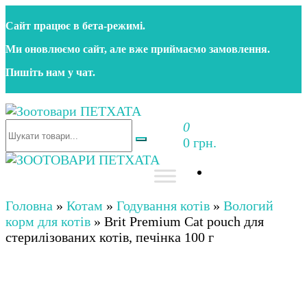
Перейти
Сайт працює в бета‑режимі.
до
контенту
Ми оновлюємо сайт, але вже приймаємо замовлення.
Пишіть нам у чат.
0
Зоотовари ПЕТХАТА
Зоомагазин для собак та котів | Корм, іграшки,
0 грн.
аксесуари та догляд за тваринами. Доставка по
Україні
Зоотовари ПЕТХАТА
Зоомагазин для собак та котів | Корм, іграшки,
аксесуари та догляд за тваринами. Доставка по
Головна
»
Котам
»
Годування котів
»
Вологий
Україні
корм для котів
»
Brit Premium Cat pouch для
стерилізованих котів, печінка 100 г