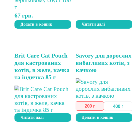
67
грн.
Додати в кошик
Читати далі
Цей
Brit Care Cat Pouch
Savory для дорослих
товар
для кастрованих
вибагливих котів, з
має
котів, в желе, качка
качкою
кілька
та індичка 85 г
варіантів.
Параметри
можна
вибрати
на
200 г
400 г
сторінці
Читати далі
Додати в кошик
товару