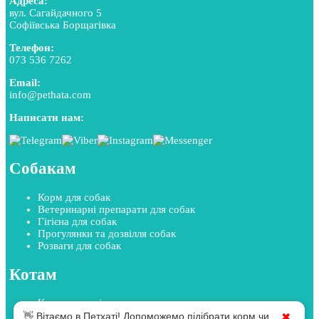
Адреса:
вул. Сагайдачного 5
Софіївська Борщагівка
Телефон:
073 536 7262
Email:
info@pethata.com
Написати нам:
Собакам
Корм для собак
Ветеринарні препарати для собак
Гігієна для собак
Прогулянки та дозвілля собак
Розваги для собак
Котам
Корм для котів
Ветеринарні препарати для котів
👋 Вітаємо в Петхаті! Допоможемо підібрати корм чи
✖