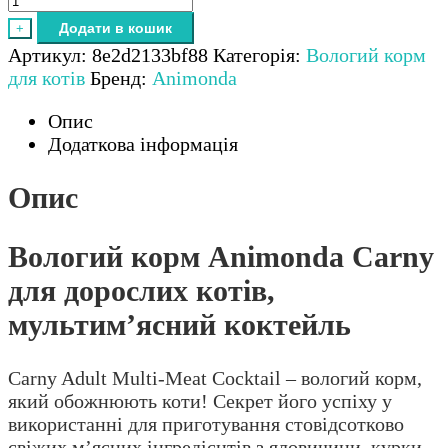
Додати в кошик
+
Артикул:
8e2d2133bf88
Категорія:
Вологий корм
для котів
Бренд:
Animonda
Опис
Додаткова інформація
Опис
Вологий корм Animonda Carny
для дорослих котів,
мультим’ясний коктейль
Carny Adult Multi-Meat Cocktail – вологий корм,
який обожнюють коти! Секрет його успіху у
використанні для приготування стовідсотково
свіжих м’ясних інгредієнтів з яловичини, курки