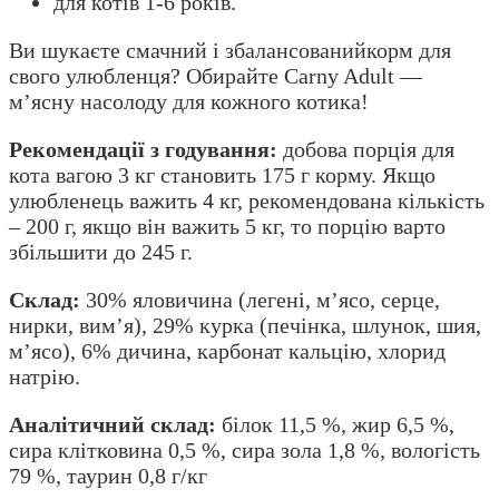
для котів 1-6 років.
Ви шукаєте смачний і збалансованийкорм для
свого улюбленця? Обирайте Carny Adult —
м’ясну насолоду для кожного котика!
Рекомендації з годування:
добова порція для
кота вагою 3 кг становить 175 г корму. Якщо
улюбленець важить 4 кг, рекомендована кількість
– 200 г, якщо він важить 5 кг, то порцію варто
збільшити до 245 г.
Склад:
30% яловичина (легені, м’ясо, серце,
нирки, вим’я), 29% курка (печінка, шлунок, шия,
м’ясо), 6% дичина, карбонат кальцію, хлорид
натрію.
Аналітичний склад:
білок 11,5 %, жир 6,5 %,
сира клітковина 0,5 %, сира зола 1,8 %, вологість
79 %, таурин 0,8 г/кг