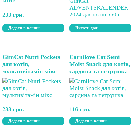
233
грн.
Додати в кошик
Читати далі
GimCat Nutri Pockets
Carnilove Cat Semi
для котів,
Moist Snack для котів,
мультивітамін мікс
сардина та петрушка
233
грн.
116
грн.
Додати в кошик
Додати в кошик