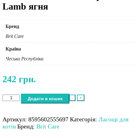
Lamb ягня
Бренд
Brit Care
Країна
Чеська Республіка
242
грн.
Brit
-
+
Додати в кошик
Care
Cat
Snack
Артикул:
8595602555697
Категорія:
Ласощі для
Superfruits
котів
Бренд:
Brit Care
Lamb