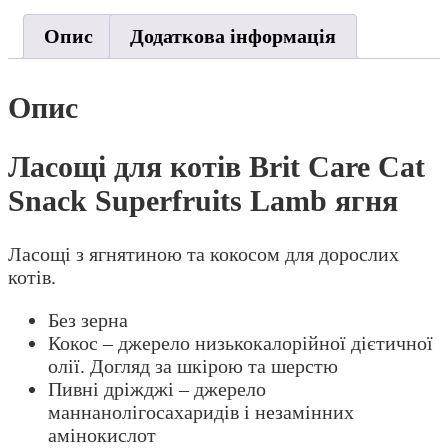
ягня
кількість
Опис
Додаткова інформація
Опис
Ласощі для котів Brit Care Cat
Snack Superfruits Lamb ягня
Ласощі з ягнятиною та кокосом для дорослих
котів.
Без зерна
Кокос – джерело низькокалорійної дієтичної
олії. Догляд за шкірою та шерстю
Пивні дріжджі – джерело
маннанолігосахаридів і незамінних
амінокислот