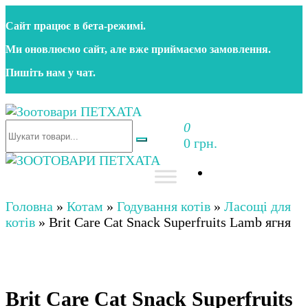
Перейти
Сайт працює в бета‑режимі.
до
контенту
Ми оновлюємо сайт, але вже приймаємо замовлення.
Пишіть нам у чат.
0
Зоотовари ПЕТХАТА
Зоомагазин для собак та котів | Корм, іграшки,
0 грн.
аксесуари та догляд за тваринами. Доставка по
Україні
Зоотовари ПЕТХАТА
Зоомагазин для собак та котів | Корм, іграшки,
аксесуари та догляд за тваринами. Доставка по
Головна
»
Котам
»
Годування котів
»
Ласощі для
Україні
котів
»
Brit Care Cat Snack Superfruits Lamb ягня
Brit Care Cat Snack Superfruits