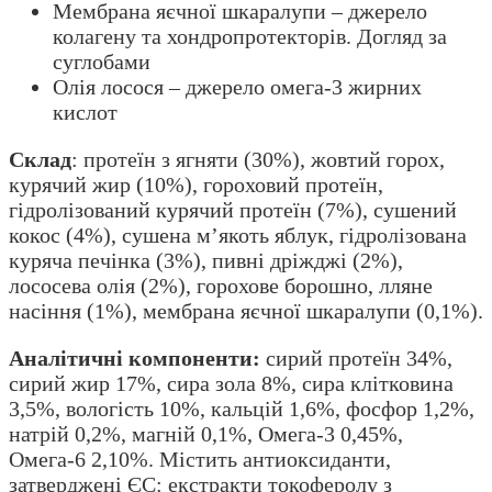
Мембрана яєчної шкаралупи – джерело
колагену та хондропротекторів. Догляд за
суглобами
Олія лосося – джерело омега-3 жирних
кислот
Склад
: протеїн з ягняти (30%), жовтий горох,
курячий жир (10%), гороховий протеїн,
гідролізований курячий протеїн (7%), сушений
кокос (4%), сушена м’якоть яблук, гідролізована
куряча печінка (3%), пивні дріжджі (2%),
лососева олія (2%), горохове борошно, лляне
насіння (1%), мембрана яєчної шкаралупи (0,1%).
Аналітичні компоненти:
сирий протеїн 34%,
сирий жир 17%, сира зола 8%, сира клітковина
3,5%, вологість 10%, кальцій 1,6%, фосфор 1,2%,
натрій 0,2%, магній 0,1%, Омега-3 0,45%,
Омега-6 2,10%. Містить антиоксиданти,
затверджені ЄС: екстракти токоферолу з