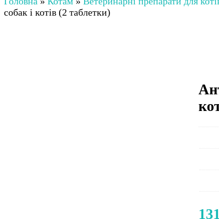
Головна
»
Котам
»
Ветеринарні препарати для коті
собак і котів (2 таблетки)
Ан
кот
13