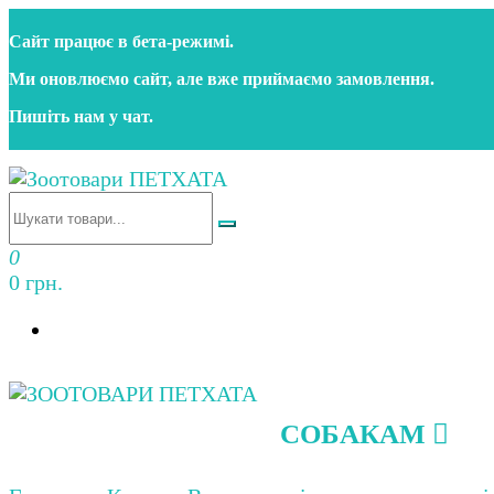
Перейти
Сайт працює в бета‑режимі.
до
контенту
Ми оновлюємо сайт, але вже приймаємо замовлення.
Пишіть нам у чат.
Зоотовари ПЕТХАТА
Зоомагазин для собак та котів | Корм, іграшки, акс
0
0 грн.
СОБАКАМ
Зоотовари ПЕТХАТА
Зоомагазин для собак та котів | Корм, іграшки, акс