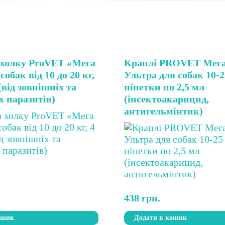
 холку ProVET «Мега
Краплі PROVET Мега
собак від 10 до 20 кг,
Ультра для собак 10-25
(від зовнішніх та
піпетки по 2,5 мл
х паразитів)
(інсектоакарицид,
антигельмінтик)
438
грн.
ошик
Додати в кошик