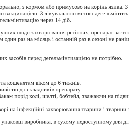
рально, з кормом або примусово на корінь язика. 
ною вакцинацією. З лікувальною метою дегельмінтиз
гельмінтизацію через 14 діб.
учних щодо захворювання регіонах, препарат застос
м один раз на місяць і останній раз в сезоні не ран
них засобів перед дегельмінтизацією не потрібно.
та кошенятам віком до 6 тижнів.
ивістю до складників препарату.
бакам порід колі, шелті, бобтейл, зважаючи на підв
ворі на інфекційні захворювання тварини і тварини з
й упаковці виробника, в сухому недоступному для ді