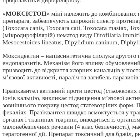
«
МОКСІСТОП
» міні належить до комбінованих п
препарата, забезпечують широкий спектр протипара
(Toxocara canis, Toxocara cati, Toxocara mastax, Tox
(мікродирофілярій) нематод виду Dirofilaria immitis,
Mesocestoides lineatus, Dipylidium caninum, Diphyl
Моксидектин – напівсинтетична сполука другого п
ендопаразитів. Механізм його впливу обумовлени
призводить до відкриття хлорних канальців у пост
м’язової активності, параліч та загибель паразитів
Празіквантел активний проти цестод (стьожкових г
іонів кальцію, викликає підвищення м’язової акт
зовнішнього покриву цестод статевозрілих форм. 
фекаліях. Празіквантел швидко всмоктується у трав
органах і тканинах тварини, виводиться із організ
малонебезпечних речовин (4 клас безпечності), ма
тератогенної дії. Препарат токсичний для бджіл, р