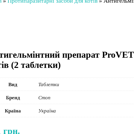
в
»
Протипаразитарні засоби для котів
»
Антигельмі
тигельмінтний препарат ProVET 
ів (2 таблетки)
Вид
Таблетки
Бренд
Стоп
Країна
Україна
1
грн.