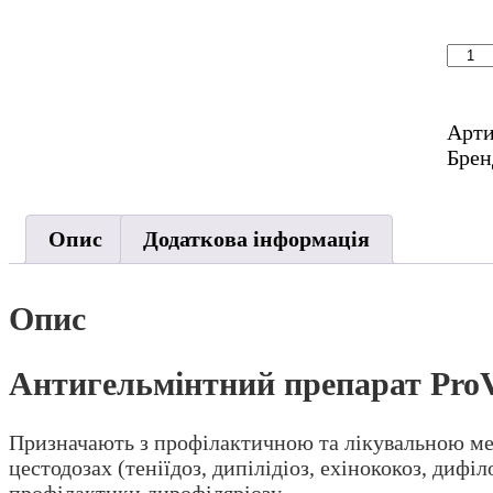
Анти
преп
Pro
«Мок
Арт
Міні
Брен
для
соба
і
Опис
Додаткова інформація
коті
(2
табл
Опис
кіль
Антигельмінтний препарат ProVE
Призначають з профілактичною та лікувальною мето
цестодозах (теніїдоз, дипілідіоз, ехінококоз, дифі
профілактики дирофіляріозу.