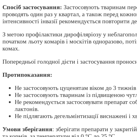
Спосіб застосування:
Застосовують тваринам перо
проводять один раз у квартал, а також перед кож
інтенсивності інвазії рекомендується повторити де
З метою профілактики дирофіляріозу у неблагопол
початком льоту комарів і москітів одноразово, поті
комах.
Попередньої голодної дієти і застосування пронос
Протипоказання:
Не застосовують цуценятам віком до 3 тижнів 
Не застосовують тваринам із підвищеною чутл
Не рекомендується застосовувати препарат со
лактонів.
Не підлягають дегельмінтизації виснажені і х
Умови зберігання
: зберігати препарати у закриті
та кормів, за температури від 0 °С до 25 °С.