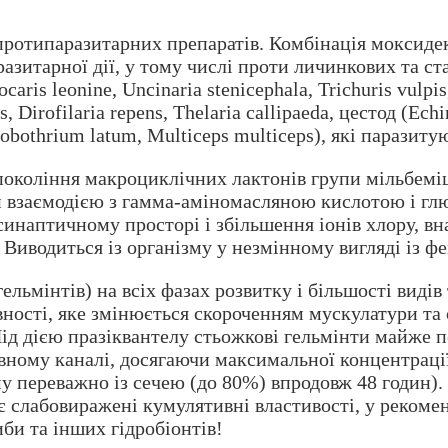
ротипаразитарних препаратів. Комбінація моксидект
зитарної дії, у тому числі проти личинкових та ст
ocaris leonine, Uncinaria stenicephala, Trichuris vul
 Dirofilaria repens, Thelaria callipaeda, цестод (Ech
lobothrium latum, Multiceps multiceps), які паразиту
окоління макроциклічних лактонів групи мільбеміц
й взаємодією з гамма-аміномасляною кислотою і г
синаптичному просторі і збільшення іонів хлору, вн
. Виводиться із організму у незмінному вигляді із ф
ельмінтів) на всіх фазах розвитку і більшості виді
ивності, яке змінюється скороченням мускулатури т
Під дією празіквантелу стьожкові гельмінти майже 
ному каналі, досягаючи максимальної концентрації 
му переважно із сечею (до 80%) впродовж 48 годин).
є слабовиражені кумулятивні властивості, у рекоме
иби та інших гідробіонтів!