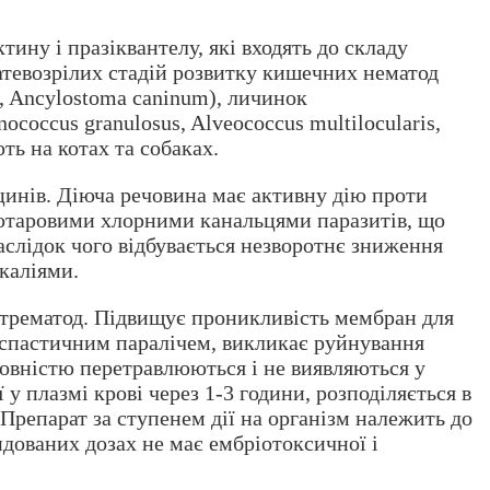
ину і празіквантелу, які входять до складу
атевозрілих стадій розвитку кишечних нематод
pis, Ancylostoma caninum), личинок
inococcus granulosus, Alveococcus multilocularis,
ють на котах та собаках.
инів. Діюча речовина має активну дію проти
лютаровими хлорними канальцями паразитів, що
аслідок чого відбувається незворотнє зниження
екаліями.
в трематод. Підвищує проникливість мембран для
а спастичним паралічем, викликає руйнування
повністю перетравлюються і не виявляються у
у плазмі крові через 1-3 години, розподіляється в
 Препарат за ступенем дії на організм належить до
ндованих дозах не має ембріотоксичної і