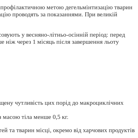
З профілактичною метою дегельмінтизацію тварин
ацію проводять за показаннями. При великій
овують у весняно-літньо-осінній період: перед
іше ніж через 1 місяць після завершення льоту
ищену чутливість цих порід до макроциклічних
 масою тіла менше 0,5 кг.
тей та тварин місці, окремо від харчових продуктів