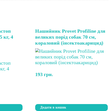
стоп
Нашийник Provet Profiline для
 кг, 4
великих порід собак 70 см,
кораловий (інсектоакарицид)
193
грн.
Додати в кошик