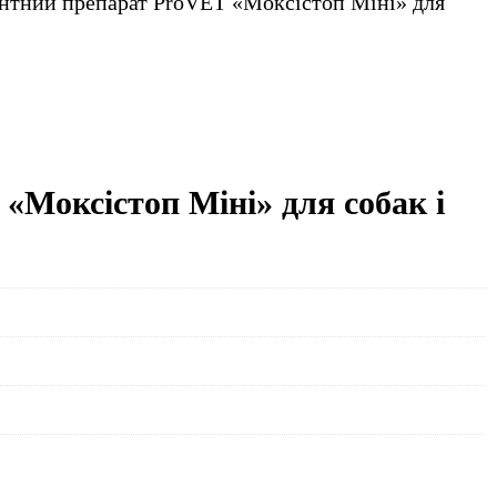
нтний препарат ProVET «Моксістоп Міні» для
«Моксістоп Міні» для собак і