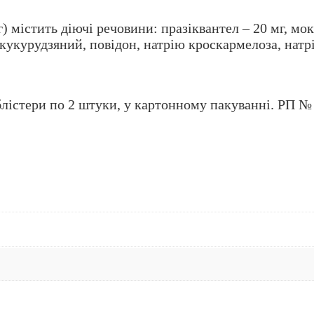
 містить діючі речовини: празіквантел – 20 мг, мок
кукурудзяний, повідон, натрію кроскармелоза, натрі
 блістери по 2 штуки, у картонному пакуванні. РП №