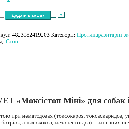
гельмінтний
-
+
Додати в кошик
арат
VET
сістоп
икул:
4823082419203
Категорії:
Протипаразитарні за
»
д:
Стоп
к
в
етки)
кість
T «Моксістоп Міні» для собак і 
ю при нематодозах (токсокароз, токсаскаридоз, унц
лоботріоз, альвеококоз, мезоцестоїдоз) і змішаних н