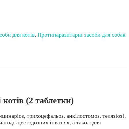
соби для котів
,
Протипаразитарні засоби для собак
котів (2 таблетки)
инаріоз, трихоцефальоз, анкілостомоз, телязіоз),
ематодо-цестодозних інвазіях, а також для