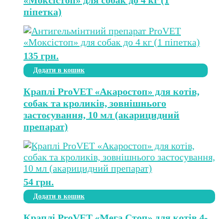
піпетка)
135
грн.
Додати в кошик
Краплі ProVET «Акаростоп» для котів,
собак та кроликів, зовнішнього
застосування, 10 мл (акарицидний
препарат)
54
грн.
Додати в кошик
Краплі ProVET «Мега Стоп» для котів 4-