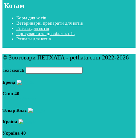
Котам
Корм для котів
Ветеринарні препарати для котів
Гігієна для котів
Прогулянки та дозвілля котів
Розваги для котів
© Зоотовари ПЕТХАТА - pethata.com 2022-2026
Text search
Бренд
Стоп
40
Показати більше
Товар Клас
Країна
Україна
40