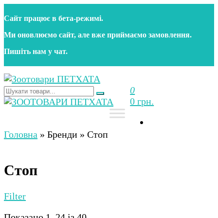
Перейти
Сайт працює в бета‑режимі.
до
контенту
Ми оновлюємо сайт, але вже приймаємо замовлення.
Пишіть нам у чат.
0
Зоотовари ПЕТХАТА
Зоомагазин для собак та котів | Корм, іграшки,
0 грн.
аксесуари та догляд за тваринами. Доставка по
Україні
Зоотовари ПЕТХАТА
Зоомагазин для собак та котів | Корм, іграшки,
аксесуари та догляд за тваринами. Доставка по
Головна
»
Бренди
»
Стоп
Україні
Стоп
Filter
Показано 1–24 із 40