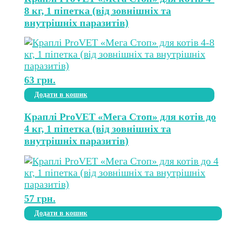
8 кг, 1 піпетка (від зовнішніх та
внутрішніх паразитів)
63
грн.
Додати в кошик
Краплі ProVET «Мега Стоп» для котів до
4 кг, 1 піпетка (від зовнішніх та
внутрішніх паразитів)
57
грн.
Додати в кошик