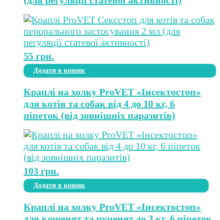
(для регуляції статевої активності)
55
грн.
Додати в кошик
Краплі на холку ProVET «Інсектостоп»
для котів та собак від 4 до 10 кг, 6
піпеток (від зовнішніх паразитів)
103
грн.
Додати в кошик
Краплі на холку ProVET «Інсектостоп»
для кошенят та цуценят до 3 кг, 6 піпеток