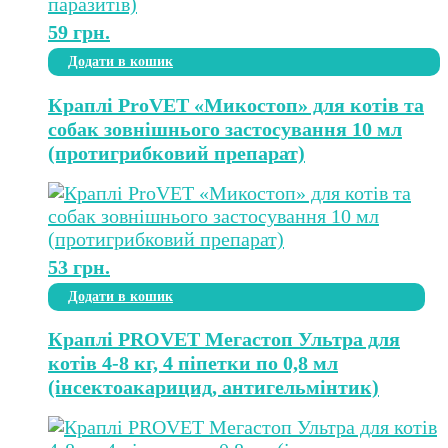
59
грн.
Додати в кошик
Краплі ProVET «Микостоп» для котів та
собак зовнішнього застосування 10 мл
(протигрибковий препарат)
53
грн.
Додати в кошик
Краплі PROVET Мегастоп Ультра для
котів 4-8 кг, 4 піпетки по 0,8 мл
(інсектоакарицид, антигельмінтик)