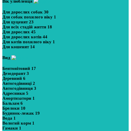
Вік улюбленця
Для дорослих собак
30
Для собак похилого віку
1
Для цуценят
23
Для всіх стадій життя
18
Для дорослих
45
Для дорослих котів
44
Для котів похилого віку
1
Для кошенят
14
Вид
Бентонітовий
17
Дезодорант
3
Деревний
6
Автогодівниці
2
Автогодівниця
3
Адресники
5
Амортизатори
1
Бальзам
6
Брелоки
10
Будинок-лежак
19
Вода
1
Вологий корм
1
Гамаки
1