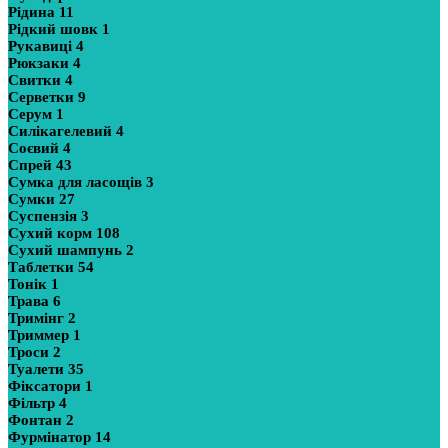
Рідина
11
Рідкий шовк
1
Рукавиці
4
Рюкзаки
4
Свитки
4
Серветки
9
Серум
1
Силікагелевий
4
Соєвий
4
Спрей
43
Сумка для ласощів
3
Сумки
27
Суспензія
3
Сухий корм
108
Сухий шампунь
2
Таблетки
54
Тонік
1
Трава
6
Тримінг
2
Триммер
1
Троси
2
Туалети
35
Фіксатори
1
Фільтр
4
Фонтан
2
Фурмінатор
14