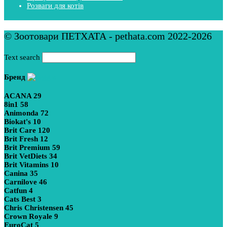
Розваги для котів
© Зоотовари ПЕТХАТА - pethata.com 2022-2026
Text search
Бренд
ACANA
29
8in1
58
Animonda
72
Biokat's
10
Brit Care
120
Brit Fresh
12
Brit Premium
59
Brit VetDiets
34
Brit Vitamins
10
Canina
35
Carnilove
46
Catfun
4
Cats Best
3
Chris Christensen
45
Crown Royale
9
EuroCat
5