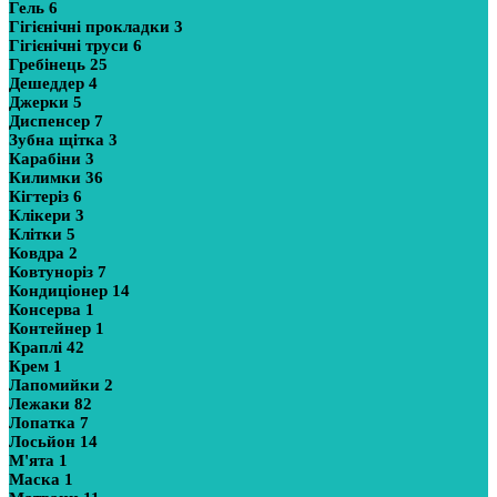
Гель
6
Гігієнічні прокладки
3
Гігієнічні труси
6
Гребінець
25
Дешеддер
4
Джерки
5
Диспенсер
7
Зубна щітка
3
Карабіни
3
Килимки
36
Кігтеріз
6
Клікери
3
Клітки
5
Ковдра
2
Ковтуноріз
7
Кондиціонер
14
Консерва
1
Контейнер
1
Краплі
42
Крем
1
Лапомийки
2
Лежаки
82
Лопатка
7
Лосьйон
14
М'ята
1
Маска
1