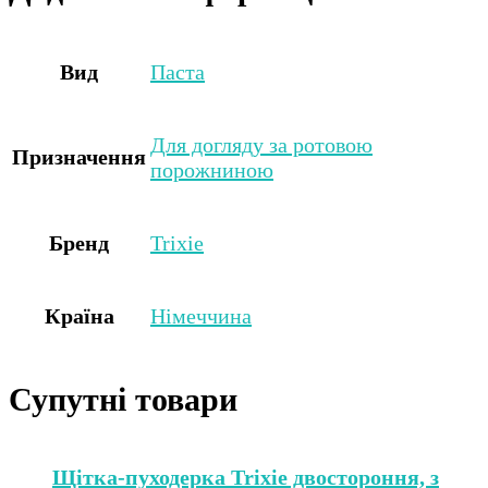
Вид
Паста
Для догляду за ротовою
Призначення
порожниною
Бренд
Trixie
Країна
Німеччина
Супутні товари
Щітка-пуходерка Trixie двостороння, з