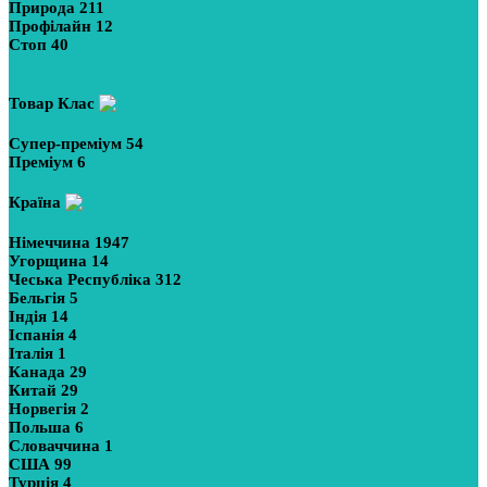
Природа
211
Профілайн
12
Стоп
40
Показати більше
Товар Клас
Супер-преміум
54
Преміум
6
Країна
Німеччина
1947
Угорщина
14
Чеська Республіка
312
Бельгія
5
Індія
14
Іспанія
4
Італія
1
Канада
29
Китай
29
Норвегія
2
Польша
6
Словаччина
1
США
99
Турція
4