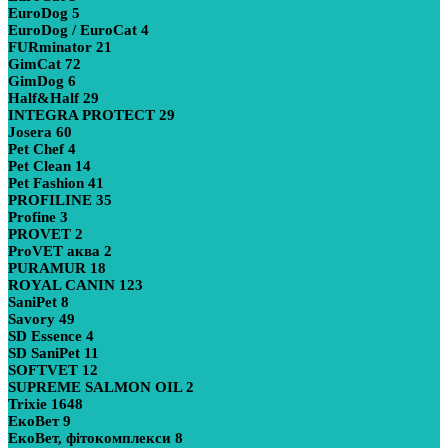
EuroDog
5
EuroDog / EuroCat
4
FURminator
21
GimCat
72
GimDog
6
Half&Half
29
INTEGRA PROTECT
29
Josera
60
Pet Chef
4
Pet Clean
14
Pet Fashion
41
PROFILINE
35
Profine
3
PROVET
2
ProVET аква
2
PURAMUR
18
ROYAL CANIN
123
SaniPet
8
Savory
49
SD Essence
4
SD SaniPet
11
SOFTVET
12
SUPREME SALMON OIL
2
Trixie
1648
ЕкоВет
9
ЕкоВет, фітокомплекси
8