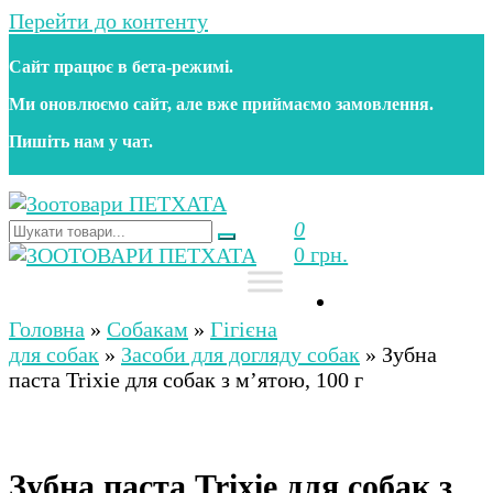
Перейти до контенту
Сайт працює в бета‑режимі.
Ми оновлюємо сайт, але вже приймаємо замовлення.
Пишіть нам у чат.
0
Зоотовари ПЕТХАТА
Зоомагазин для собак та котів | Корм, іграшки,
0 грн.
аксесуари та догляд за тваринами. Доставка по
Україні
Зоотовари ПЕТХАТА
Зоомагазин для собак та котів | Корм, іграшки,
аксесуари та догляд за тваринами. Доставка по
Головна
»
Собакам
»
Гігієна
Україні
для собак
»
Засоби для догляду собак
»
Зубна
паста Trixie для собак з м’ятою, 100 г
Зубна паста Trixie для собак з