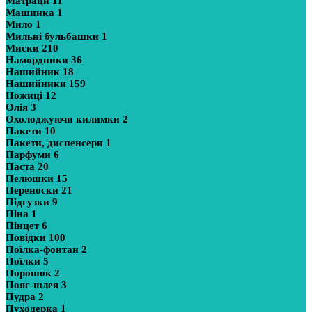
Матраци
11
Машинка
1
Мило
1
Мильні бульбашки
1
Миски
210
Намордники
36
Нашийник
18
Нашийники
159
Ножиці
12
Олія
3
Охолоджуючи килимки
2
Пакети
10
Пакети, диспенсери
1
Парфуми
6
Паста
20
Пелюшки
15
Переноски
21
Підгузки
9
Піна
1
Пінцет
6
Повідки
100
Поїлка-фонтан
2
Поїлки
5
Порошок
2
Пояс-шлея
3
Пудра
2
Пуходерка
1