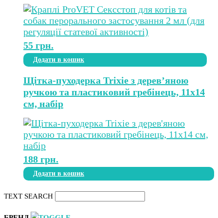
55
грн.
Додати в кошик
Щітка-пуходерка Trixie з дерев’яною
ручкою та пластиковий гребінець, 11х14
см, набір
188
грн.
Додати в кошик
TEXT SEARCH
БРЕНД