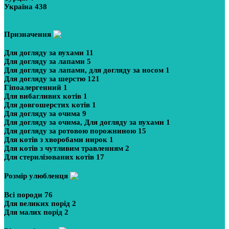
Україна
438
Показати більше
Призначення
Для догляду за вухами
11
Для догляду за лапами
5
Для догляду за лапами, для догляду за носом
1
Для догляду за шерстю
121
Гіпоалергенний
1
Для вибагливих котів
1
Для довгошерстих котів
1
Для догляду за очима
9
Для догляду за очима, Для догляду за вухами
1
Для догляду за ротовою порожниною
15
Для котів з хворобами нирок
1
Для котів з чутливим травленням
2
Для стерилізованих котів
17
Розмір улюбленця
Всі породи
76
Для великих порід
2
Для малих порід
2