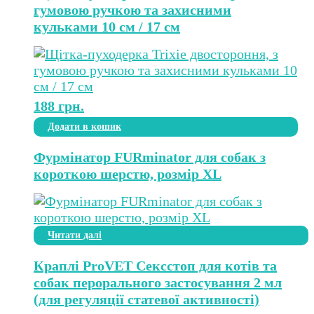
гумовою ручкою та захисними
кульками 10 см / 17 см
188
грн.
Додати в кошик
Фурмінатор FURminator для собак з
короткою шерстю, розмір ХL
Читати далі
Краплі ProVET Сексcтоп для котів та
собак перорального застосування 2 мл
(для регуляції статевої активності)