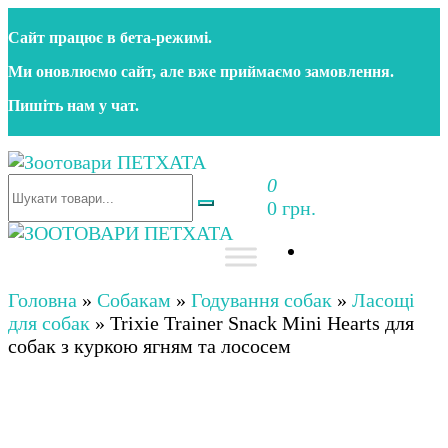
Перейти
Сайт працює в бета‑режимі.
до
контенту
Ми оновлюємо сайт, але вже приймаємо замовлення.
Пишіть нам у чат.
0
Зоотовари ПЕТХАТА
Зоомагазин для собак та котів | Корм, іграшки,
0 грн.
аксесуари та догляд за тваринами. Доставка по
Україні
Зоотовари ПЕТХАТА
Зоомагазин для собак та котів | Корм, іграшки,
аксесуари та догляд за тваринами. Доставка по
Головна
»
Собакам
»
Годування собак
»
Ласощі
Україні
для собак
»
Trixie Trainer Snack Mini Hearts для
собак з куркою ягням та лососем