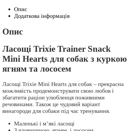
для
Опис
собак
Додаткова інформація
з
куркою
Опис
ягням
та
Ласощі Trixie Trainer Snack
лососем
кількість
Mini Hearts для собак з куркою
ягням та лососем
Ласощі Trixie Mini Hearts для собак – прекрасна
можливість продемонструвати свою любов і
збагатити раціон улюбленця поживними
речовинами. Також це чудовий варіант
винагороди для собаки під час тренування.
Маленькі і м’які ласощі
З яловичиною, ягням, і лососем