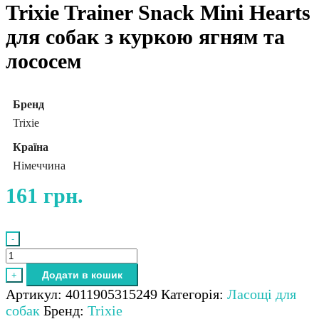
Trixie Trainer Snack Mini Hearts
для собак з куркою ягням та
лососем
Бренд
Trixie
Країна
Німеччина
161
грн.
-
Trixie
Trainer
Додати в кошик
+
Snack
Артикул:
4011905315249
Категорія:
Ласощі для
Mini
собак
Бренд:
Trixie
Hearts