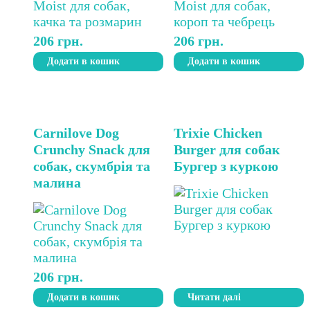
206
грн.
206
грн.
Додати в кошик
Додати в кошик
Carnilove Dog
Trixie Chicken
Crunchy Snack для
Burger для собак
собак, скумбрія та
Бургер з куркою
малина
206
грн.
Додати в кошик
Читати далі