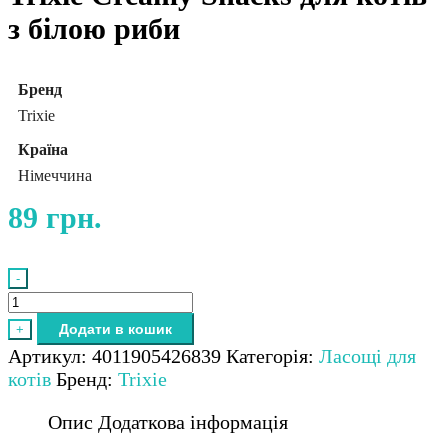
з білою риби
Бренд
Trixie
Країна
Німеччина
89
грн.
-
Trixie
Creamy
Додати в кошик
+
Snacks
Артикул:
4011905426839
Категорія:
Ласощі для
для
котів
Бренд:
Trixie
котів
з
Опис
Додаткова інформація
білою