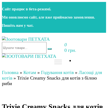
Перейти
Сайт працює в бета‑режимі.
до
контенту
Ми оновлюємо сайт, але вже приймаємо замовлення.
Пишіть нам у чат.
0
Зоотовари ПЕТХАТА
Зоомагазин для собак та котів | Корм, іграшки,
0 грн.
аксесуари та догляд за тваринами. Доставка по
Україні
Зоотовари ПЕТХАТА
Зоомагазин для собак та котів | Корм, іграшки,
аксесуари та догляд за тваринами. Доставка по
Головна
»
Котам
»
Годування котів
»
Ласощі для
Україні
котів
»
Trixie Creamy Snacks для котів з білою
риби
Trixie Creamy Snacks для котів