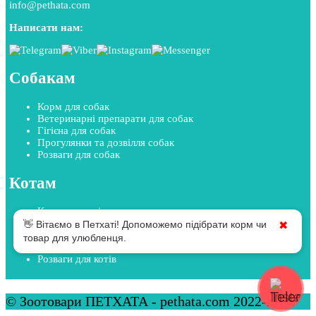
info@pethata.com
Написати нам:
Собакам
Корм для собак
Ветеринарні препарати для собак
Гігієна для собак
Прогулянки та дозвілля собак
Розваги для собак
Котам
Корм для котів
Ветеринарні препарати для котів
👋 Вітаємо в Петхаті! Допоможемо підібрати корм чи
✖
Гігієна для котів
товар для улюбленця.
Прогулянки та дозвілля котів
Розваги для котів
© Зоотовари ПЕТХАТА - pethata.com 2022-2026