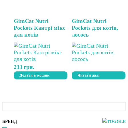
GimCat Nutri
GimCat Nutri
Pockets Кантрі мікс
Pockets для котів,
для котів
лосось
233
грн.
Додати в кошик
Читати далі
БРЕНД