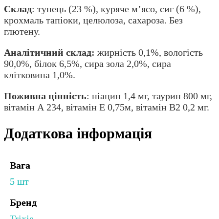
Склад
: тунець (23 %), куряче м’ясо, сиг (6 %),
крохмаль тапіоки, целюлоза, сахароза. Без
глютену.
Аналітичний склад:
жирність 0,1%, вологість
90,0%, білок 6,5%, сира зола 2,0%, сира
клітковина 1,0%.
Поживна цінність
: ніацин 1,4 мг, таурин 800 мг,
вітамін А 234, вітамін Е 0,75м, вітамін В2 0,2 мг.
Додаткова інформація
Вага
5 шт
Бренд
Trixie