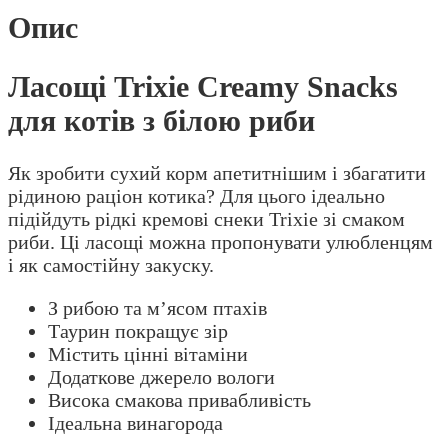
риби
Опис
кількість
Ласощі Trixie Creamy Snacks
для котів з білою риби
Як зробити сухий корм апетитнішим і збагатити
рідиною раціон котика? Для цього ідеально
підійдуть рідкі кремові снеки Trixie зі смаком
риби. Ці ласощі можна пропонувати улюбленцям
і як самостійну закуску.
З рибою та м’ясом птахів
Таурин покращує зір
Містить цінні вітаміни
Додаткове джерело вологи
Висока смакова привабливість
Ідеальна винагорода