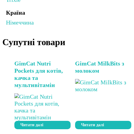
Країна
Німеччина
Супутні товари
GimCat Nutri
GimCat MilkBits з
Pockets для котів,
молоком
качка та
мультивітамін
Читати далі
Читати далі