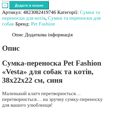
переноска
Додати в кошик
+
Pet
Артикул:
4823082419746
Категорії:
Сумки та
Fashion
переноски для котів
,
Сумки та переноски для
«Vesta»
собак
Бренд:
Pet Fashion
для
собак
Опис
Додаткова інформація
та
котів,
Опис
38х22х22
см,
Сумка-переноска Pet Fashion
синя
кількість
«Vesta» для собак та котів,
38х22х22 см, синя
Маленький клатч перетворюється…
перетворюється… на зручну сумку-переноску
для вашого улюбленця!