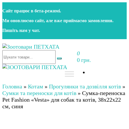
Перейти
Сайт працює в бета‑режимі.
до
контенту
Ми оновлюємо сайт, але вже приймаємо замовлення.
Пишіть нам у чат.
0
Зоотовари ПЕТХАТА
Зоомагазин для собак та котів | Корм, іграшки,
0 грн.
аксесуари та догляд за тваринами. Доставка по
Україні
Зоотовари ПЕТХАТА
Зоомагазин для собак та котів | Корм, іграшки,
аксесуари та догляд за тваринами. Доставка по
Головна
»
Котам
»
Прогулянки та дозвілля котів
»
Україні
Сумки та переноски для котів
»
Сумка-переноска
Pet Fashion «Vesta» для собак та котів, 38х22х22
см, синя