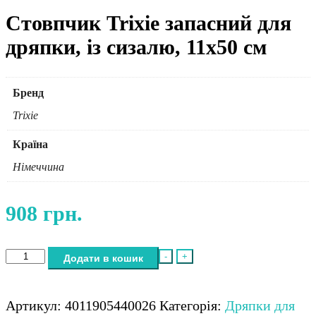
Стовпчик Trixie запасний для
дряпки, із сизалю, 11х50 см
Бренд
Trixie
Країна
Німеччина
908
грн.
Стовпчик
-
+
Додати в кошик
Trixie
запасний
для
Артикул:
4011905440026
Категорія:
Дряпки для