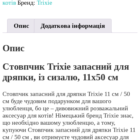
дряпки,
котів
Бренд:
Trixie
із
сизалю,
11х50
Опис
Додаткова інформація
см
кількість
Опис
Стовпчик Trixie запасний для
дряпки, із сизалю, 11х50 см
Стовпчик запасний для дряпки Trixie 11 см / 50
см буде чудовим подарунком для вашого
улюбленця, бо це – дивовижний розважальний
аксесуар для котів! Німецький бренд Trixie знає,
що необхідно вашому улюбленцю, а тому,
купуючи Стовпчик запасний для дряпки Trixie 11
см / 50 см , ви отримуєте чудовий аксесуар для