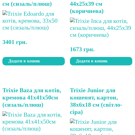
см (сизаль/плюш)
44х25х39 см
(коричнева)
3401
грн.
1673
грн.
Додати в кошик
Додати в кошик
Trixie Baza для котів,
Trixie Junior для
кремова 41х41х50см
кошенят, картон,
(сизаль/плюш)
38х6х18 см (світло-
сіра)