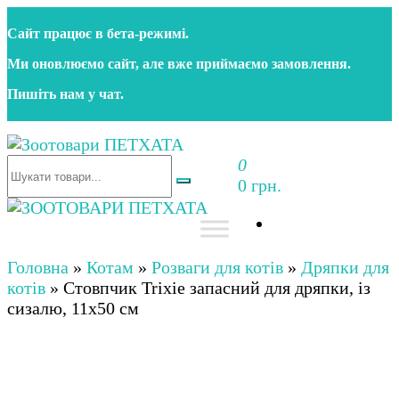
Перейти
Сайт працює в бета‑режимі.
до
контенту
Ми оновлюємо сайт, але вже приймаємо замовлення.
Пишіть нам у чат.
0
Зоотовари ПЕТХАТА
Зоомагазин для собак та котів | Корм, іграшки,
0 грн.
аксесуари та догляд за тваринами. Доставка по
Україні
Зоотовари ПЕТХАТА
Зоомагазин для собак та котів | Корм, іграшки,
аксесуари та догляд за тваринами. Доставка по
Головна
»
Котам
»
Розваги для котів
»
Дряпки для
Україні
котів
»
Стовпчик Trixie запасний для дряпки, із
сизалю, 11х50 см