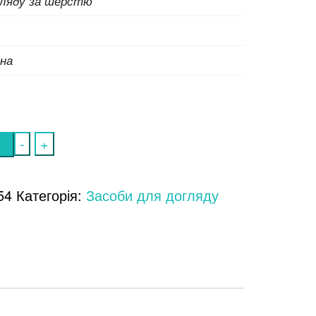
гляду за шерстю
на
-
+
54
Категорія:
Засоби для догляду