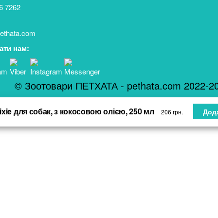
6 7262
ethata.com
ати нам:
© Зоотовари ПЕТХАТА - pethata.com 2022-2
xie для собак, з кокосовою олією, 250 мл
Дод
206
грн.