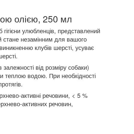
вою олією, 250 мл
б гігієни улюбленців, представлений
ий стане незамінним для вашого
виникненню клубів шерсті, усуває
шерсті.
 залежності від розміру собаки)
и теплою водою. При необхідності
ротягів.
ерхнево-активні речовини, < 5 %
ерхнево-активних речовин,