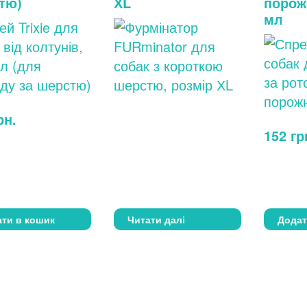
тю)
ХL
порож
мл
рн.
152
гр
ти в кошик
Читати далі
Додат