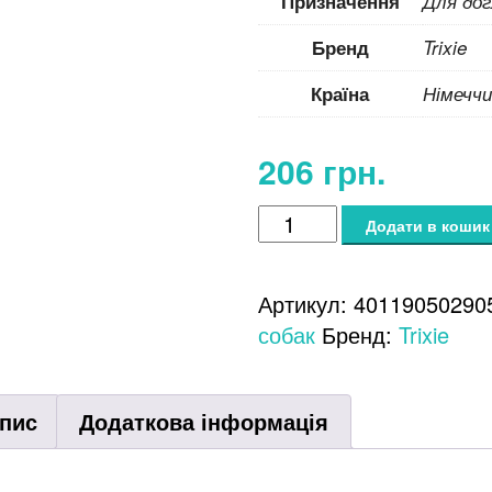
Призначення
Для до
Бренд
Trixie
Країна
Німеччи
206
грн.
Шампунь
Додати в кошик
Trixie
для
Артикул:
40119050290
собак,
собак
Бренд:
Trixie
з
кокосовою
олією,
пис
Додаткова інформація
250
мл