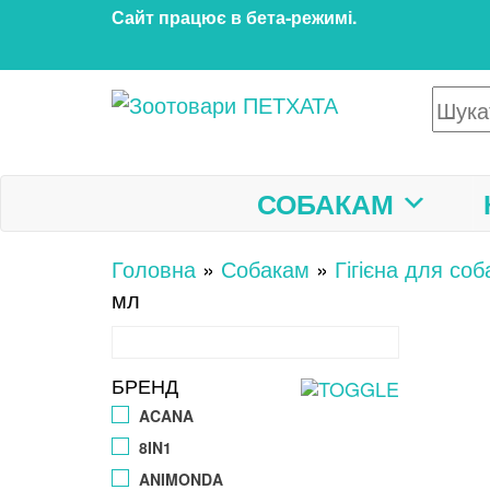
Перейти
Сайт працює в бета‑режимі.
до
контенту
Зоотовари ПЕТХАТА
Зоомагазин для собак та
котів | Корм, іграшки,
аксесуари та догляд за
СОБАКАМ
тваринами. Доставка по
Україні
Головна
»
Собакам
»
Гігієна для соб
мл
БРЕНД
ACANA
8IN1
ANIMONDA