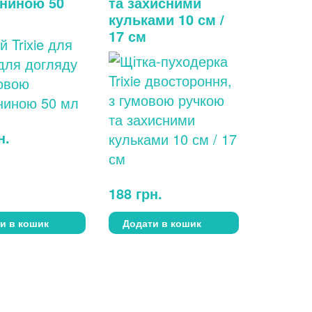
ниною 50
та захисними
кульками 10 см /
17 см
н.
188
грн.
и в кошик
Додати в кошик