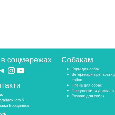
 в соцмережах
Собакам
cebook
Telegram
Instagram
YouTube
Корм для собак
Ветеринарні препарати 
собак
нтакти
Гігієна для собак
Прогулянки та дозвілля
а:
Розваги для собак
агайдачного 5
ська Борщагівка
он: