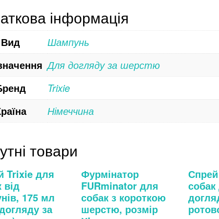
аткова інформація
Вид
Шампунь
значення
Для догляду за шерстю
Бренд
Trixie
Країна
Німеччина
утні товари
 Trixie для
Фурмінатор
Спрей 
 від
FURminator для
собак
нів, 175 мл
собак з короткою
догля
догляду за
шерстю, розмір
ротов