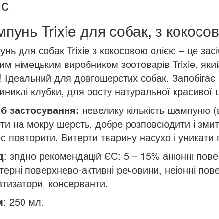
с
кількість
пунь Trixie для собак, з кокосо
нь для собак Trixie з кокосовою олією – це засі
им німецьким виробником зоотоварів Trixie, як
! Ідеальний для довгошерстих собак. Запобігає 
иниклі клубки, для росту натуральної красивої 
іб застосування:
невелику кількість шампуню (в
ти на мокру шерсть, добре розповсюдити і змит
с повторити. Витерти тварину насухо і уникати п
д
: згідно рекомендацій ЄС: 5 – 15% аніонні пов
ерні поверхнево-активні речовини, неіонні пов
тизатори, консерванти.
м
: 250 мл.