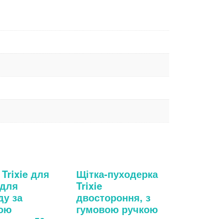
Trixie для
Щітка-пуходерка
 для
Trixie
ду за
двостороння, з
ою
гумовою ручкою