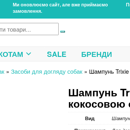
Ми оновлюємо сайт, але вже приймаємо
П
замовлення.
КОТАМ
SALE
БРЕНДИ
ак
»
Засоби для догляду собак
»
Шампунь Trixie
Шампунь Tri
кокосовою 
Вид
Шампун