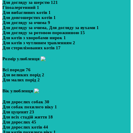
Для догляду за шерстю
121
Гіпоалергенний
1
Для вибагливих котів
1
Для довгошерстих котів
1
Для догляду за очима
9
Для догляду за очима, Для догляду за вухами
1
Для догляду за ротовою порожниною
15
Для котів з хворобами нирок
1
Для котів з чутливим травленням
2
Для стерилізованих котів
17
Розмір улюбленця
Всі породи
76
Для великих порід
2
Для малих порід
2
Вік улюбленця
Для дорослих собак
30
Для собак похилого віку
1
Для цуценят
23
Для всіх стадій життя
18
Для дорослих
45
Для дорослих котів
44
Для котів похилого віку
1