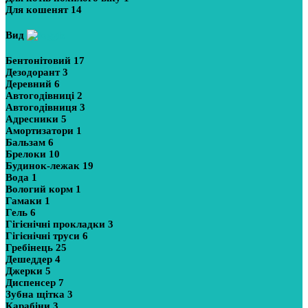
Для кошенят
14
Вид
Бентонітовий
17
Дезодорант
3
Деревний
6
Автогодівниці
2
Автогодівниця
3
Адресники
5
Амортизатори
1
Бальзам
6
Брелоки
10
Будинок-лежак
19
Вода
1
Вологий корм
1
Гамаки
1
Гель
6
Гігієнічні прокладки
3
Гігієнічні труси
6
Гребінець
25
Дешеддер
4
Джерки
5
Диспенсер
7
Зубна щітка
3
Карабіни
3