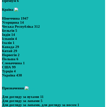
Преміум
6
Країна
Німеччина
1947
Угорщина
14
Чеська Республіка
312
Бельгія
5
Індія
14
Іспанія
4
Італія
1
Канада
29
Китай
29
Норвегія
2
Польша
6
Словаччина
1
США
99
Турція
4
Україна
438
Показати більше
Призначення
Для догляду за вухами
11
Для догляду за лапами
5
Для догляду за лапами, для догляду за носом
1