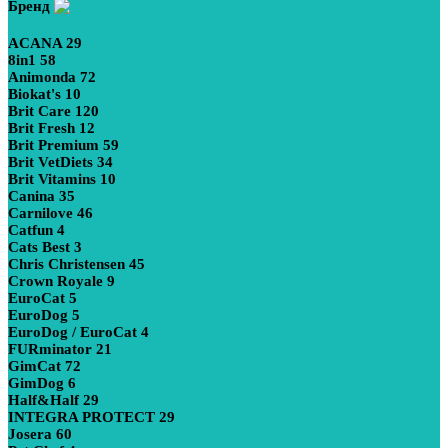
Бренд
ACANA
29
8in1
58
Animonda
72
Biokat's
10
Brit Care
120
Brit Fresh
12
Brit Premium
59
Brit VetDiets
34
Brit Vitamins
10
Canina
35
Carnilove
46
Catfun
4
Cats Best
3
Chris Christensen
45
Crown Royale
9
EuroCat
5
EuroDog
5
EuroDog / EuroCat
4
FURminator
21
GimCat
72
GimDog
6
Half&Half
29
INTEGRA PROTECT
29
Josera
60