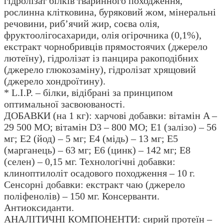
гідролізат білків тваринного походження,
рослинна клітковина, буряковий жом, мінеральні
речовини, риб’ячий жир, соєва олія,
фруктоолiгосахариди, олія огірочника (0,1%),
екстракт чорнобривців прямостоячих (джерело
лютеїну), гідролізат із панцира ракоподібних
(джерело глюкозаміну), гідролізат хрящовий
(джерело хондроїтину).
* L.I.P. – білки, відібрані за принципом
оптимальної засвоюваності.
ДОБАВКИ (на 1 кг): харчові добавки: вітамін A –
29 500 MO; вітамін D3 – 800 MO; E1 (залiзо) – 56
мг; E2 (йод) – 5 мг; E4 (мiдь) – 13 мг; E5
(марганець) – 63 мг; E6 (цинк) – 142 мг; E8
(селен) – 0,15 мг. Технологічні добавки:
клиноптилоліт осадового походження – 10 г.
Сенсорні добавки: екстракт чаю (джерело
поліфенолів) – 150 мг. Консерванти.
Aнтиоксиданти.
АНАЛІТИЧНІ КОМПОНЕНТИ: сирий протеїн –