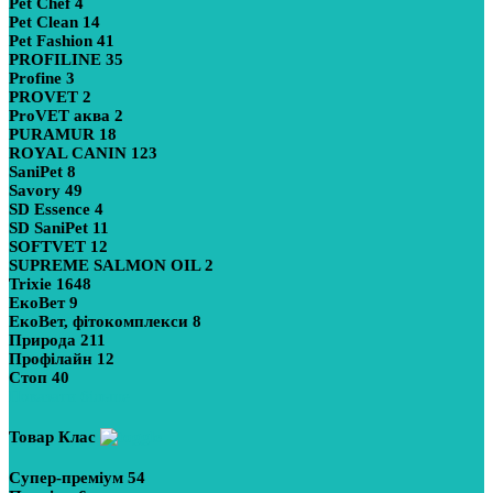
Pet Chef
4
Pet Clean
14
Pet Fashion
41
PROFILINE
35
Profine
3
PROVET
2
ProVET аква
2
PURAMUR
18
ROYAL CANIN
123
SaniPet
8
Savory
49
SD Essence
4
SD SaniPet
11
SOFTVET
12
SUPREME SALMON OIL
2
Trixie
1648
ЕкоВет
9
ЕкоВет, фітокомплекси
8
Природа
211
Профілайн
12
Стоп
40
Показати більше
Товар Клас
Супер-преміум
54