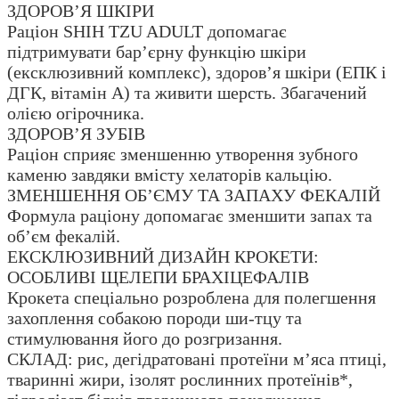
ЗДОРОВ’Я ШКІРИ
Раціон SHIH TZU ADULT допомагає
підтримувати бар’єрну функцію шкіри
(ексклюзивний комплекс), здоров’я шкіри (ЕПК і
ДГК, вітамін А) та живити шерсть. Збагачений
олією огірочника.
ЗДОРОВ’Я ЗУБІВ
Раціон сприяє зменшенню утворення зубного
каменю завдяки вмісту хелаторів кальцію.
ЗМЕНШЕННЯ ОБ’ЄМУ ТА ЗАПАХУ ФЕКАЛІЙ
Формула раціону допомагає зменшити запах та
об’єм фекалій.
ЕКСКЛЮЗИВНИЙ ДИЗАЙН КРОКЕТИ:
ОСОБЛИВІ ЩЕЛЕПИ БРАХІЦЕФАЛІВ
Крокета спеціально розроблена для полегшення
захоплення собакою породи ши-тцу та
стимулювання його до розгризання.
СКЛАД: рис, дегідратовані протеїни м’яса птиці,
тваринні жири, ізолят рослинних протеїнів*,