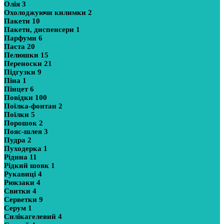
Олія
3
Охолоджуючи килимки
2
Пакети
10
Пакети, диспенсери
1
Парфуми
6
Паста
20
Пелюшки
15
Переноски
21
Підгузки
9
Піна
1
Пінцет
6
Повідки
100
Поїлка-фонтан
2
Поїлки
5
Порошок
2
Пояс-шлея
3
Пудра
2
Пуходерка
1
Рідина
11
Рідкий шовк
1
Рукавиці
4
Рюкзаки
4
Свитки
4
Серветки
9
Серум
1
Силікагелевий
4