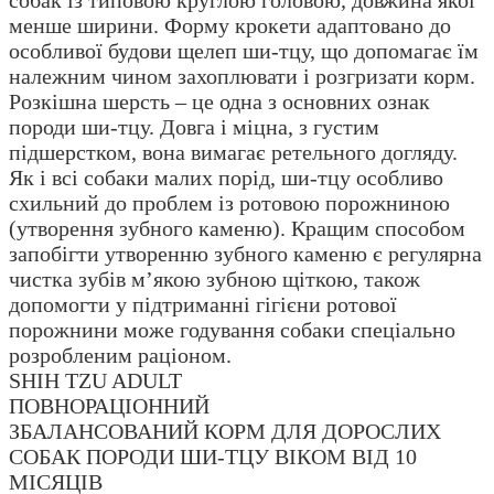
собак із типовою круглою головою, довжина якої
менше ширини. Форму крокети адаптовано до
особливої будови щелеп ши-тцу, що допомагає їм
належним чином захоплювати і розгризати корм.
Розкішна шерсть – це одна з основних ознак
породи ши-тцу. Довга і міцна, з густим
підшерстком, вона вимагає ретельного догляду.
Як і всі собаки малих порід, ши-тцу особливо
схильний до проблем із ротовою порожниною
(утворення зубного каменю). Кращим способом
запобігти утворенню зубного каменю є регулярна
чистка зубів м’якою зубною щіткою, також
допомогти у підтриманні гігієни ротової
порожнини може годування собаки спеціально
розробленим раціоном.
SHIH TZU ADULT
ПОВНОРАЦІОННИЙ
ЗБАЛАНСОВАНИЙ КОРМ ДЛЯ ДОРОСЛИХ
СОБАК ПОРОДИ ШИ-ТЦУ ВІКОМ ВІД 10
МІСЯЦІВ