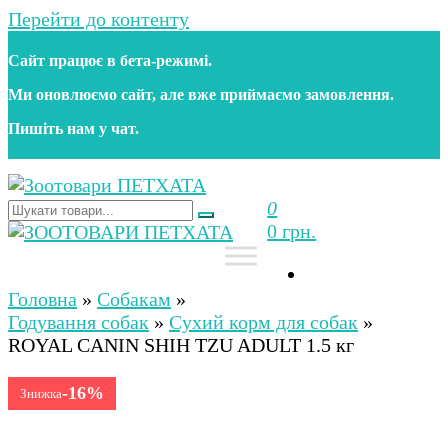
Перейти до контенту
Сайт працює в бета‑режимі.
Ми оновлюємо сайт, але вже приймаємо замовлення.
Пишіть нам у чат.
0
Зоотовари ПЕТХАТА
Зоомагазин для собак та котів | Корм, іграшки,
0 грн.
аксесуари та догляд за тваринами. Доставка по
Україні
Зоотовари ПЕТХАТА
Зоомагазин для собак та котів | Корм, іграшки,
аксесуари та догляд за тваринами. Доставка по
Головна
»
Собакам
»
Україні
Годування собак
»
Сухий корм для собак
»
ROYAL CANIN SHIH TZU ADULT 1.5 кг
-16%
Знижка