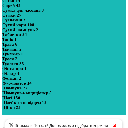
Соєвий
4
Спрей
43
Сумка для ласощів
3
Сумки
27
Суспензія
3
Сухий корм
108
Сухий шампунь
2
Таблетки
54
Тонік
1
Трава
6
Тримінг
2
Триммер
1
Троси
2
Туалети
35
Фіксатори
1
Фільтр
4
Фонтан
2
Фурмінатор
14
Шампунь
77
Шампунь-кондиціонер
5
Шлеї
150
Шлейки з повідцем
12
Щітка
25
Показати більше
👋 Вітаємо в Петхаті! Допоможемо підібрати корм чи
✖