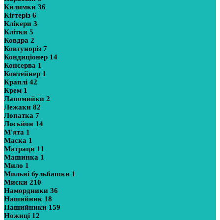
Килимки
36
Кігтеріз
6
Клікери
3
Клітки
5
Ковдра
2
Ковтуноріз
7
Кондиціонер
14
Консерва
1
Контейнер
1
Краплі
42
Крем
1
Лапомийки
2
Лежаки
82
Лопатка
7
Лосьйон
14
М'ята
1
Маска
1
Матраци
11
Машинка
1
Мило
1
Мильні бульбашки
1
Миски
210
Намордники
36
Нашийник
18
Нашийники
159
Ножиці
12