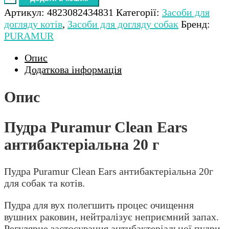
Артикул:
4823082434831
Категорії:
Засоби для
догляду котів
,
Засоби для догляду собак
Бренд:
PURAMUR
Опис
Додаткова інформація
Опис
Пудра Puramur Clean Ears
антибактеріальна 20 г
Пудра Puramur Clean Ears антибактеріальна 20г
для собак та котів.
Пудра для вух полегшить процес очищення
вушних раковин, нейтралізує неприємний запах.
Регулярне застосування антибактеріальної пудри