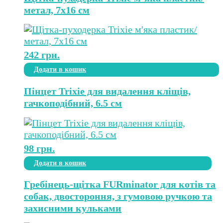
метал, 7х16 см
242
грн.
Додати в кошик
Пінцет Trixie для видалення кліщів,
гачкоподібний, 6.5 см
98
грн.
Додати в кошик
Гребінець-щітка FURminator для котів та
собак, двостороння, з гумовою ручкою та
захисними кульками