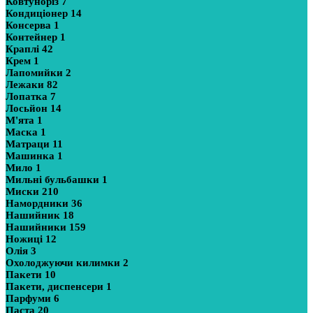
Ковтуноріз
7
Кондиціонер
14
Консерва
1
Контейнер
1
Краплі
42
Крем
1
Лапомийки
2
Лежаки
82
Лопатка
7
Лосьйон
14
М'ята
1
Маска
1
Матраци
11
Машинка
1
Мило
1
Мильні бульбашки
1
Миски
210
Намордники
36
Нашийник
18
Нашийники
159
Ножиці
12
Олія
3
Охолоджуючи килимки
2
Пакети
10
Пакети, диспенсери
1
Парфуми
6
Паста
20