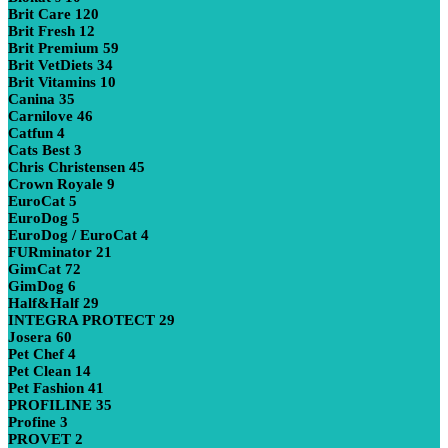
Brit Care
120
Brit Fresh
12
Brit Premium
59
Brit VetDiets
34
Brit Vitamins
10
Canina
35
Carnilove
46
Catfun
4
Cats Best
3
Chris Christensen
45
Crown Royale
9
EuroCat
5
EuroDog
5
EuroDog / EuroCat
4
FURminator
21
GimCat
72
GimDog
6
Half&Half
29
INTEGRA PROTECT
29
Josera
60
Pet Chef
4
Pet Clean
14
Pet Fashion
41
PROFILINE
35
Profine
3
PROVET
2