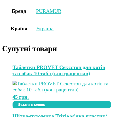
Бренд
PURAMUR
Країна
Україна
Супутні товари
Таблетки PROVET Сексстоп для котів
та собак 10 табл (контрацептив)
45
грн.
Додати в кошик
Щітка-пуходерка Trixie м’яка пластик/