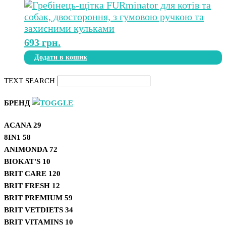
693
грн.
Додати в кошик
TEXT SEARCH
БРЕНД
ACANA
29
8IN1
58
ANIMONDA
72
BIOKAT'S
10
BRIT CARE
120
BRIT FRESH
12
BRIT PREMIUM
59
BRIT VETDIETS
34
BRIT VITAMINS
10