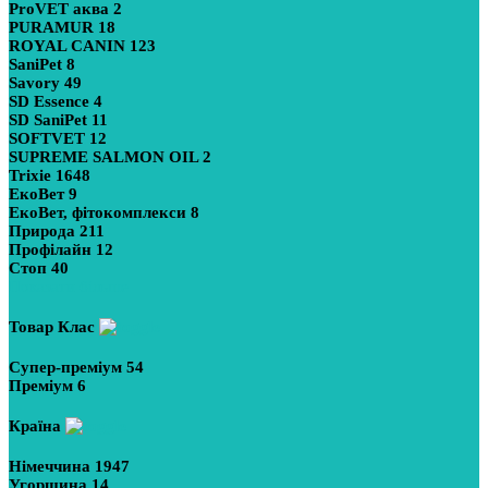
ProVET аква
2
PURAMUR
18
ROYAL CANIN
123
SaniPet
8
Savory
49
SD Essence
4
SD SaniPet
11
SOFTVET
12
SUPREME SALMON OIL
2
Trixie
1648
ЕкоВет
9
ЕкоВет, фітокомплекси
8
Природа
211
Профілайн
12
Стоп
40
Показати більше
Товар Клас
Супер-преміум
54
Преміум
6
Країна
Німеччина
1947
Угорщина
14