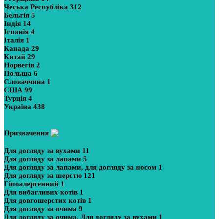
Чеська Республіка
312
Бельгія
5
Індія
14
Іспанія
4
Італія
1
Канада
29
Китай
29
Норвегія
2
Польша
6
Словаччина
1
США
99
Турція
4
Україна
438
Показати більше
Призначення
Для догляду за вухами
11
Для догляду за лапами
5
Для догляду за лапами, для догляду за носом
1
Для догляду за шерстю
121
Гіпоалергенний
1
Для вибагливих котів
1
Для довгошерстих котів
1
Для догляду за очима
9
Для догляду за очима, Для догляду за вухами
1