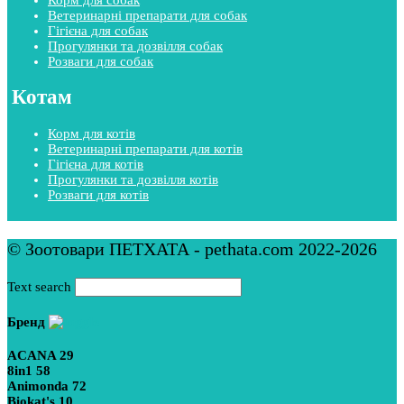
Ветеринарні препарати для собак
Гігієна для собак
Прогулянки та дозвілля собак
Розваги для собак
Котам
Корм для котів
Ветеринарні препарати для котів
Гігієна для котів
Прогулянки та дозвілля котів
Розваги для котів
© Зоотовари ПЕТХАТА - pethata.com 2022-2026
Text search
Бренд
ACANA
29
8in1
58
Animonda
72
Biokat's
10