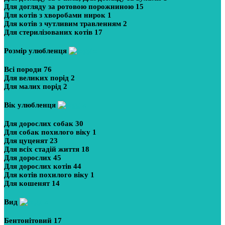
Для догляду за ротовою порожниною
15
Для котів з хворобами нирок
1
Для котів з чутливим травленням
2
Для стерилізованих котів
17
Розмір улюбленця
Всі породи
76
Для великих порід
2
Для малих порід
2
Вік улюбленця
Для дорослих собак
30
Для собак похилого віку
1
Для цуценят
23
Для всіх стадій життя
18
Для дорослих
45
Для дорослих котів
44
Для котів похилого віку
1
Для кошенят
14
Вид
Бентонітовий
17