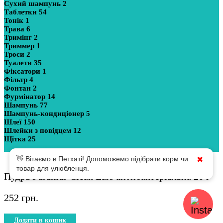
Сухий шампунь
2
Таблетки
54
Тонік
1
Трава
6
Тримінг
2
Триммер
1
Троси
2
Туалети
35
Фіксатори
1
Фільтр
4
Фонтан
2
Фурмінатор
14
Шампунь
77
Шампунь-кондиціонер
5
Шлеї
150
Шлейки з повідцем
12
Щітка
25
Показати більше
👋 Вітаємо в Петхаті! Допоможемо підібрати корм чи
✖
товар для улюбленця.
Пудра Puramur Clean Ears антибактеріальна 20 г
252
грн.
Додати в кошик