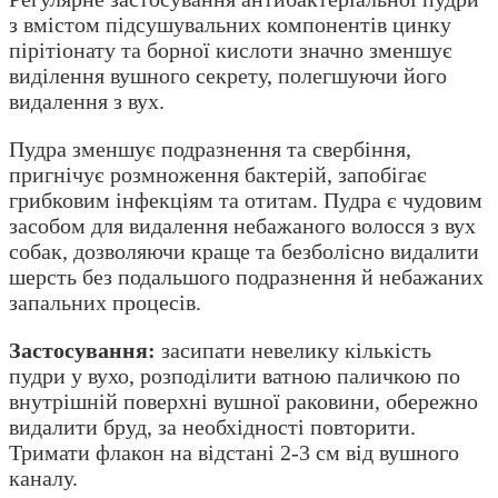
з вмістом підсушувальних компонентів цинку
пірітіонату та борної кислоти значно зменшує
виділення вушного секрету, полегшуючи його
видалення з вух.
Пудра зменшує подразнення та свербіння,
пригнічує розмноження бактерій, запобігає
грибковим інфекціям та отитам. Пудра є чудовим
засобом для видалення небажаного волосся з вух
собак, дозволяючи краще та безболісно видалити
шерсть без подальшого подразнення й небажаних
запальних процесів.
Застосування:
засипати невелику кількість
пудри у вухо, розподілити ватною паличкою по
внутрішній поверхні вушної раковини, обережно
видалити бруд, за необхідності повторити.
Тримати флакон на відстані 2-3 см від вушного
каналу.