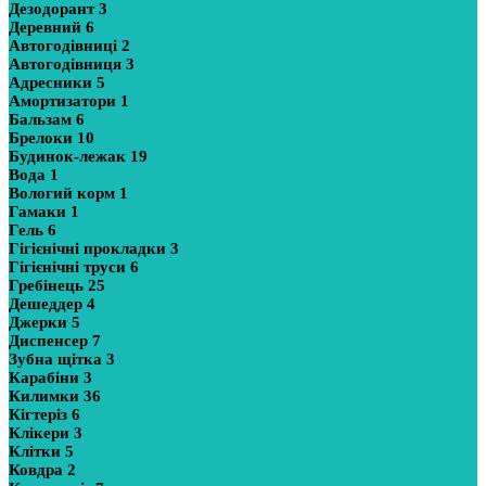
Дезодорант
3
Деревний
6
Автогодівниці
2
Автогодівниця
3
Адресники
5
Амортизатори
1
Бальзам
6
Брелоки
10
Будинок-лежак
19
Вода
1
Вологий корм
1
Гамаки
1
Гель
6
Гігієнічні прокладки
3
Гігієнічні труси
6
Гребінець
25
Дешеддер
4
Джерки
5
Диспенсер
7
Зубна щітка
3
Карабіни
3
Килимки
36
Кігтеріз
6
Клікери
3
Клітки
5
Ковдра
2