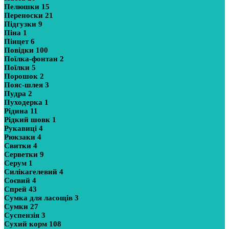
Пелюшки
15
Переноски
21
Підгузки
9
Піна
1
Пінцет
6
Повідки
100
Поїлка-фонтан
2
Поїлки
5
Порошок
2
Пояс-шлея
3
Пудра
2
Пуходерка
1
Рідина
11
Рідкий шовк
1
Рукавиці
4
Рюкзаки
4
Свитки
4
Серветки
9
Серум
1
Силікагелевий
4
Соєвий
4
Спрей
43
Сумка для ласощів
3
Сумки
27
Суспензія
3
Сухий корм
108