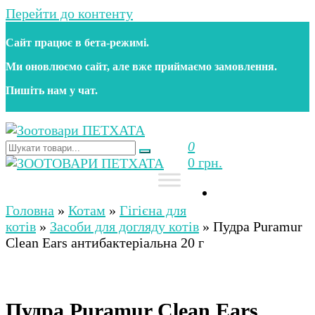
Перейти до контенту
Сайт працює в бета‑режимі.
Ми оновлюємо сайт, але вже приймаємо замовлення.
Пишіть нам у чат.
0
Зоотовари ПЕТХАТА
Зоомагазин для собак та котів | Корм, іграшки,
0 грн.
аксесуари та догляд за тваринами. Доставка по
Україні
Зоотовари ПЕТХАТА
Зоомагазин для собак та котів | Корм, іграшки,
аксесуари та догляд за тваринами. Доставка по
Головна
»
Котам
»
Гігієна для
Україні
котів
»
Засоби для догляду котів
»
Пудра Puramur
Clean Ears антибактеріальна 20 г
Пудра Puramur Clean Ears