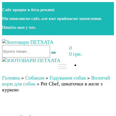
Перейти
Сайт працює в бета‑режимі.
до
контенту
Ми оновлюємо сайт, але вже приймаємо замовлення.
Пишіть нам у чат.
0
Зоотовари ПЕТХАТА
Зоомагазин для собак та котів | Корм, іграшки,
0 грн.
аксесуари та догляд за тваринами. Доставка по
Україні
Зоотовари ПЕТХАТА
Зоомагазин для собак та котів | Корм, іграшки,
аксесуари та догляд за тваринами. Доставка по
Головна
»
Собакам
»
Годування собак
»
Вологий
Україні
корм для собак
»
Pet Chef, шматочки в желе з
куркою