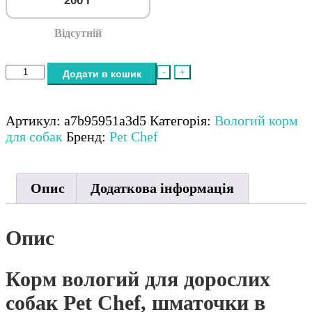
200 г
Відсутній
Pet
-
+
Додати в кошик
Chef,
шматочки
в
Артикул:
a7b95951a3d5
Категорія:
Вологий корм
желе
для собак
Бренд:
Pet Chef
з
куркою
кількість
Опис
Додаткова інформація
Опис
Корм вологий для дорослих
собак Pet Chef, шматочки в