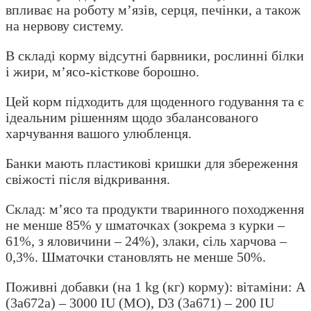
впливає на роботу м’язів, серця, печінки, а також
на нервову систему.
В складі корму відсутні барвники, рослинні білки
і жири, м’ясо-кісткове борошно.
Цей корм підходить для щоденного годування та є
ідеальним рішенням щодо збалансованого
харчування вашого улюбленця.
Банки мають пластикові кришки для збереження
свіжості після відкривання.
Склад: м’ясо та продукти тваринного походження
не менше 85% у шматочках (зокрема з курки –
61%, з яловичини – 24%), злаки, сіль харчова –
0,3%. Шматочки становлять не менше 50%.
Поживні добавки (на 1 kg (кг) корму): вітаміни: А
(3а672а) – 3000 IU (МО), D3 (3а671) – 200 IU