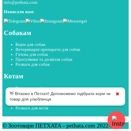
info@pethata.com
Написати нам:
Собакам
Корм для собак
Ветеринарні препарати для собак
Гігієна для собак
Прогулянки та дозвілля собак
Розваги для собак
Котам
Корм для котів
Ветеринарні препарати для котів
👋 Вітаємо в Петхаті! Допоможемо підібрати корм чи
✖
Гігієна для котів
товар для улюбленця.
Прогулянки та дозвілля котів
Розваги для котів
© Зоотовари ПЕТХАТА - pethata.com 2022-2026