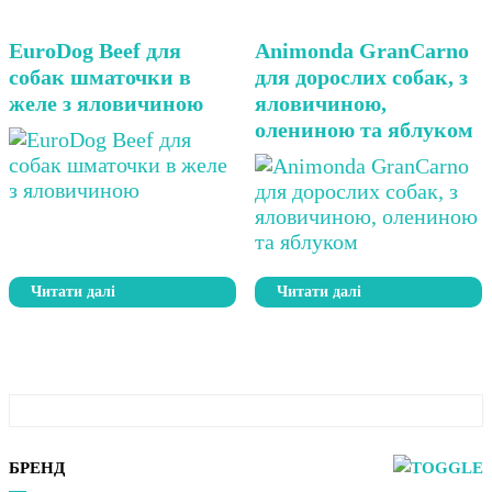
EuroDog Beef для
Animonda GranCarno
собак шматочки в
для дорослих собак, з
желе з яловичиною
яловичиною,
олениною та яблуком
Читати далі
Читати далі
БРЕНД