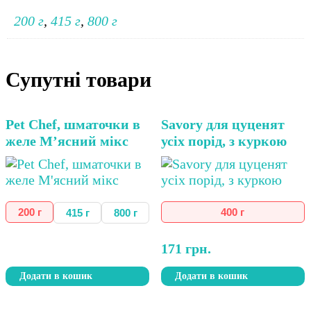
200 г
,
415 г
,
800 г
Супутні товари
Цей
Цей
Pet Chef, шматочки в
Savory для цуценят
товар
товар
желе М’ясний мікс
усіх порід, з куркою
має
має
кілька
кілька
варіантів.
варіантів.
Параметри
Параметри
можна
можна
200 г
400 г
415 г
800 г
вибрати
вибрати
на
на
171
грн.
сторінці
сторінці
товару
товару
Додати в кошик
Додати в кошик