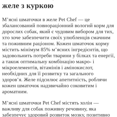
желе з куркою
М’ясні шматочки в желе Pet Chef — це
збалансований повнораціонний вологий корм для
дорослих собак, який є чудовим вибором для тих,
хто хоче забезпечити своїх улюбленців смачним
та поживним раціоном. Кожен шматочок корму
містить мінімум 85% м’ясних інгредієнтів, що
задовольнить потреби тварини у білках та енергії,
а також оптимальну комбінацію макро- і
мікроелементів, вітамінів і амінокислот,
необхідних для її розвитку та загального
здоров’я. Желе підсилює апетитність, роблячи
кожен шматочок надзвичайно соковитим і
ароматним.
М’ясні шматочки Pet Chef містять холін —
важливу для собак поживну речовину, яка
забезпечує здоровий розвиток мозку, позитивно