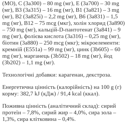
(МО), С (3а300) – 80 mg (мг), Е (3а700) – 30 mg
(мг), B3 (3а315) – 16 mg (мг), В1 (3а821) – 3 mg
(мг), В2 (3а825і) – 2,2 mg (мг), В6 (3а831) – 1,5
mg (мг), В12 – 75 mсg (мкг), холін хлорид (3а890)
– 750 mg (мг), кальцій-D-пантотенат (3а841) – 9
mg (мг), фолієва кислота (3а316) – 0,25 mg (мг),
біотин (3а880) – 250 mсg (мкг); мікроелементи:
кремній (Е551а) – 99 mg (мг), цинк (3b605) – 60
mg (мг), марганець (3b502) – 18 mg (мг), йод
(3b202) – 1,1 mg (мг).
Технологічні добавки: карагенан, декстроза.
Енергетична цінність (калорійність) на 100 g (г)
корму: 382,7 kJ (кДж) / 91,4 kcal (ккал).
Поживна цінність (аналітичний склад): сирий
протеїн – 7,8%, сирий жир – 4,0%, сира зола –
1,3%, сира клітковина – 0,4%.