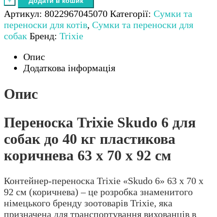
Додати в кошик
+
Skudo
Артикул:
8022967045070
Категорії:
Сумки та
6
переноски для котів
,
Сумки та переноски для
для
собак
Бренд:
Trixie
собак
до
Опис
40
Додаткова інформація
кг
пластикова
Опис
коричнева
63
Переноска Trixie Skudo 6 для
x
70
собак до 40 кг пластикова
x
коричнева 63 x 70 x 92 см
92
см
кількість
Контейнер-переноска Trixie «Skudo 6» 63 x 70 x
92 см (коричнева) – це розробка знаменитого
німецького бренду зоотоварів Trixie, яка
призначена для транспортування вихованців в