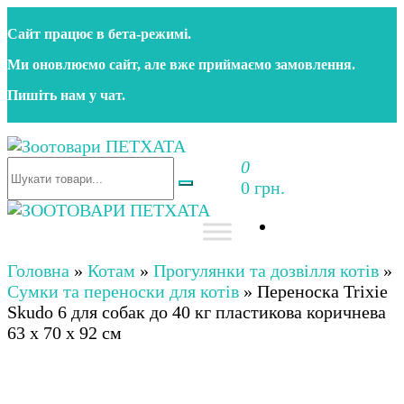
Перейти
Сайт працює в бета‑режимі.
до
контенту
Ми оновлюємо сайт, але вже приймаємо замовлення.
Пишіть нам у чат.
0
Зоотовари ПЕТХАТА
Зоомагазин для собак та котів | Корм, іграшки,
0 грн.
аксесуари та догляд за тваринами. Доставка по
Україні
Зоотовари ПЕТХАТА
Зоомагазин для собак та котів | Корм, іграшки,
аксесуари та догляд за тваринами. Доставка по
Головна
»
Котам
»
Прогулянки та дозвілля котів
»
Україні
Сумки та переноски для котів
»
Переноска Trixie
Skudo 6 для собак до 40 кг пластикова коричнева
63 x 70 x 92 см