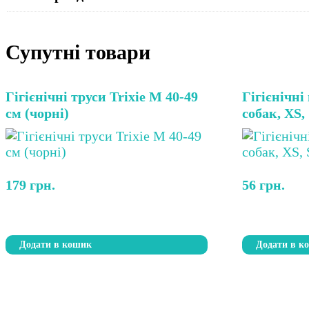
Супутні товари
Гігієнічні труси Trixie M 40-49
Гігієнічні
см (чорні)
собак, XS,
179
грн.
56
грн.
Додати в кошик
Додати в к