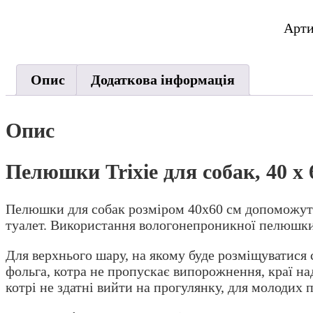
для
соба
Арт
40
x
60
Опис
Додаткова інформація
см,
7
шт.
Опис
(цел
кіль
Пелюшки Trixie для собак, 40 x 
Пелюшки для собак розміром 40х60 см допоможуть 
туалет. Використання вологонепроникної пелюшки
Для верхнього шару, на якому буде розміщуватися 
фольга, котра не пропускає випорожнення, краї на
котрі не здатні вийти на прогулянку, для молодих п