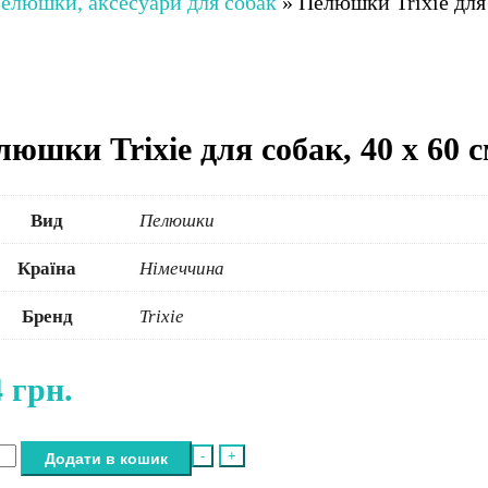
пелюшки, аксесуари для собак
»
Пелюшки Trixie для 
юшки Trixie для собак, 40 x 60 с
Вид
Пелюшки
Країна
Німеччина
Бренд
Trixie
4
грн.
юшки
-
+
Додати в кошик
e