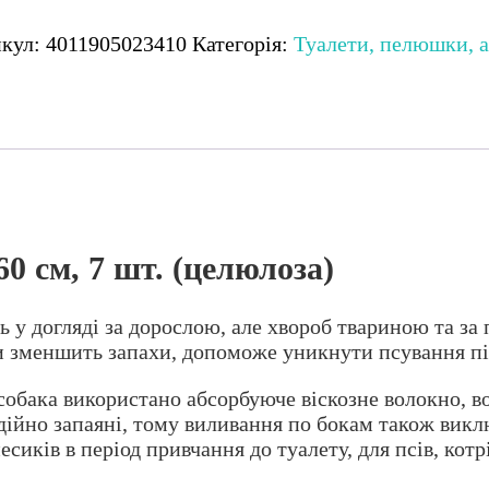
к,
икул:
4011905023410
Категорія:
Туалети, пелюшки, а
юлоза)
кість
60 см, 7 шт. (целюлоза)
у догляді за дорослою, але хвороб твариною та за 
 зменшить запахи, допоможе уникнути псування під
собака використано абсорбуюче віскозне волокно, в
дійно запаяні, тому виливання по бокам також вик
есиків в період привчання до туалету, для псів, кот