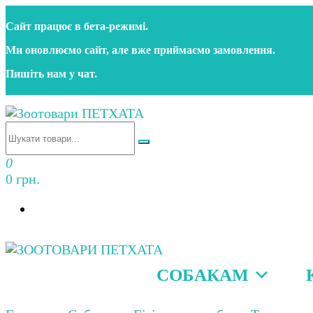
Перейти
Сайт працює в бета‑режимі.
до
контенту
Ми оновлюємо сайт, але вже приймаємо замовлення.
Пишіть нам у чат.
Зоотовари ПЕТХАТА
Зоомагазин для собак та котів | Корм, іграшки, акс
0
0 грн.
СОБАКАМ
Зоотовари ПЕТХАТА
Зоомагазин для собак та котів | Корм, іграшки, акс