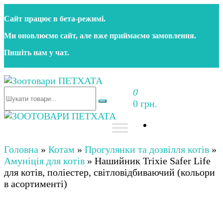
Перейти
Сайт працює в бета‑режимі.
до
контенту
Ми оновлюємо сайт, але вже приймаємо замовлення.
Пишіть нам у чат.
0
Зоотовари ПЕТХАТА
Зоомагазин для собак та котів | Корм, іграшки,
0 грн.
аксесуари та догляд за тваринами. Доставка по
Україні
Зоотовари ПЕТХАТА
Зоомагазин для собак та котів | Корм, іграшки,
аксесуари та догляд за тваринами. Доставка по
Головна
»
Котам
»
Прогулянки та дозвілля котів
»
Україні
Амуніція для котів
»
Нашийник Trixie Safer Life
для котів, поліестер, світловідбиваючий (кольори
в асортименті)