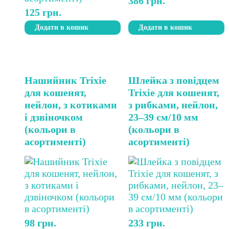
386
грн.
125
грн.
Додати в кошик
Додати в кошик
Нашийник Trixie
Шлейка з повідцем
для кошенят,
Trixie для кошенят,
нейлон, з котиками
з рибками, нейлон,
і дзвіночком
23–39 см/10 мм
(кольори в
(кольори в
асортименті)
асортименті)
98
грн.
233
грн.