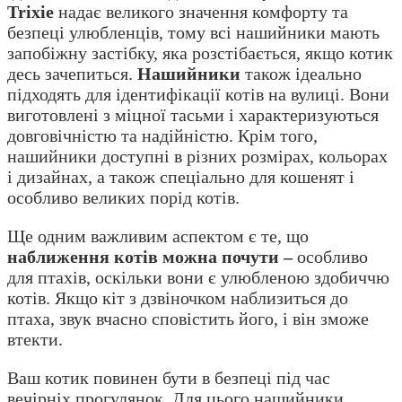
Trixie
надає великого значення комфорту та
безпеці улюбленців, тому всі нашийники мають
запобіжну застібку, яка розстібається, якщо котик
десь зачепиться.
Нашийники
також ідеально
підходять для ідентифікації котів на вулиці. Вони
виготовлені з міцної тасьми і характеризуються
довговічністю та надійністю. Крім того,
нашийники доступні в різних розмірах, кольорах
і дизайнах, а також спеціально для кошенят і
особливо великих порід котів.
Ще одним важливим аспектом є те, що
наближення котів можна почути –
особливо
для птахів, оскільки вони є улюбленою здобиччю
котів. Якщо кіт з дзвіночком наблизиться до
птаха, звук вчасно сповістить його, і він зможе
втекти.
Ваш котик повинен бути в безпеці під час
вечірніх прогулянок. Для цього нашийники