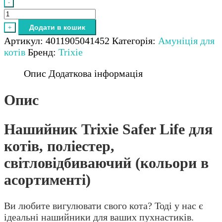
-
Нашийник
Trixie
Додати в кошик
+
Safer
Артикул:
4011905041452
Категорія:
Амуніція для
Life
котів
Бренд:
Trixie
для
котів,
Опис
Додаткова інформація
поліестер,
світловідбиваючий
Опис
(кольори
в
Нашийник Trixie Safer Life для
асортименті)
кількість
котів, поліестер,
світловідбиваючий (кольори в
асортименті)
Ви любите вигулювати свого кота? Тоді у нас є
ідеальні нашийники для ваших пухнастиків.