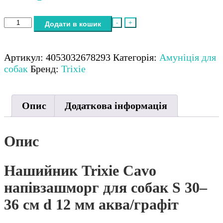
Нашийник
-
+
Додати в кошик
Trixie
Cavo
напівзашморг
Артикул:
4053032678293
Категорія:
Амуніція для
для
собак
Бренд:
Trixie
собак
S
30–
Опис
Додаткова інформація
36
см
d
Опис
12
мм
Нашийник Trixie Cavo
аква/
графіт
напівзашморг для собак S 30–
кількість
36 см d 12 мм аква/графіт