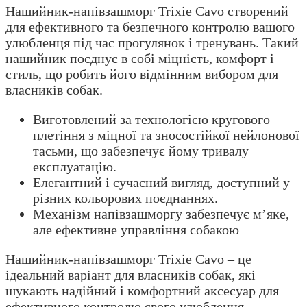
Нашийник-напівзашморг Trixie Cavo створений
для ефективного та безпечного контролю вашого
улюбленця під час прогулянок і тренувань. Такий
нашийник поєднує в собі міцність, комфорт і
стиль, що робить його відмінним вибором для
власників собак.
Виготовлений за технологією кругового
плетіння з міцної та зносостійкої нейлонової
тасьми, що забезпечує йому тривалу
експлуатацію.
Елегантний і сучасний вигляд, доступний у
різних кольорових поєднаннях.
Механізм напівзашморгу забезпечує м’яке,
але ефективне управління собакою
Нашийник-напівзашморг Trixie Cavo – це
ідеальний варіант для власників собак, які
шукають надійний і комфортний аксесуар для
ефективного контролю свого улюбленця.