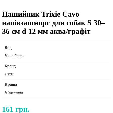
Нашийник Trixie Cavo
напівзашморг для собак S 30–
36 см d 12 мм аква/графіт
Вид
Нашийники
Бренд
Trixie
Країна
Німеччина
161
грн.