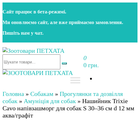
Перейти
Сайт працює в бета‑режимі.
до
контенту
Ми оновлюємо сайт, але вже приймаємо замовлення.
Пишіть нам у чат.
0
Зоотовари ПЕТХАТА
Зоомагазин для собак та котів | Корм, іграшки,
0 грн.
аксесуари та догляд за тваринами. Доставка по
Україні
Зоотовари ПЕТХАТА
Зоомагазин для собак та котів | Корм, іграшки,
аксесуари та догляд за тваринами. Доставка по
Головна
»
Собакам
»
Прогулянки та дозвілля
Україні
собак
»
Амуніція для собак
»
Нашийник Trixie
Cavo напівзашморг для собак S 30–36 см d 12 мм
аква/графіт