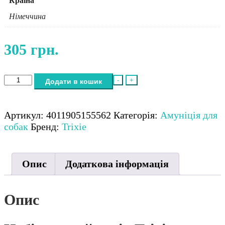
Країна
Німеччина
305
грн.
Набір
-
+
Додати в кошик
нашийників
Trixie
для
Артикул:
4011905155562
Категорія:
Амуніція для
цуценят
собак
Бренд:
Trixie
рожевий/
сірий/
темно-
Опис
Додаткова інформація
синій/
оливковий/
коричневий/
Опис
бірюзовий
нейлон