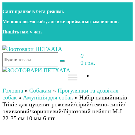
Перейти
Сайт працює в бета‑режимі.
до
контенту
Ми оновлюємо сайт, але вже приймаємо замовлення.
Пишіть нам у чат.
0
Зоотовари ПЕТХАТА
Зоомагазин для собак та котів | Корм, іграшки,
0 грн.
аксесуари та догляд за тваринами. Доставка по
Україні
Зоотовари ПЕТХАТА
Зоомагазин для собак та котів | Корм, іграшки,
аксесуари та догляд за тваринами. Доставка по
Головна
»
Собакам
»
Прогулянки та дозвілля
Україні
собак
»
Амуніція для собак
»
Набір нашийників
Trixie для цуценят рожевий/сірий/темно-синій/
оливковий/коричневий/бірюзовий нейлон M-L
22-35 см 10 мм 6 шт