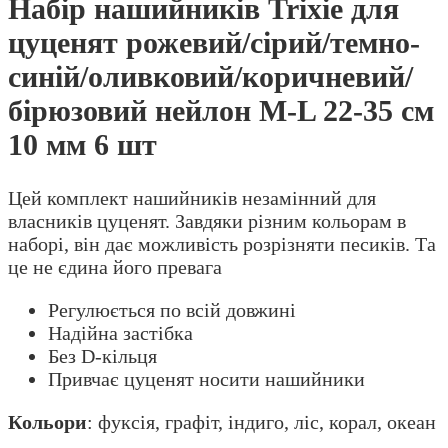
Набір нашийників Trixie для
M-
L
цуценят рожевий/сірий/темно-
22-
синій/оливковий/коричневий/
35
см
бірюзовий нейлон M-L 22-35 см
10
10 мм 6 шт
мм
6
шт
Цей комплект нашийників незамінний для
кількість
власників цуценят. Завдяки різним кольорам в
наборі, він дає можливість розрізняти песиків. Та
це не єдина його превага
Регулюється по всій довжині
Надійна застібка
Без D-кільця
Привчає цуценят носити нашийники
Кольори
: фуксія, графіт, індиго, ліс, корал, океан