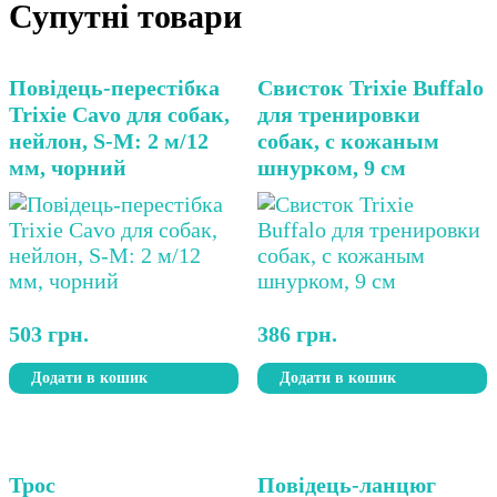
Супутні товари
Повідець-перестібка
Свисток Trixie Buffalo
Trixie Cavo для собак,
для тренировки
нейлон, S-M: 2 м/12
собак, с кожаным
мм, чорний
шнурком, 9 см
503
грн.
386
грн.
Додати в кошик
Додати в кошик
Трос
Повідець-ланцюг