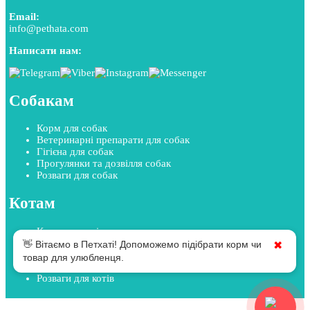
Email:
info@pethata.com
Написати нам:
Собакам
Корм для собак
Ветеринарні препарати для собак
Гігієна для собак
Прогулянки та дозвілля собак
Розваги для собак
Котам
Корм для котів
Ветеринарні препарати для котів
👋 Вітаємо в Петхаті! Допоможемо підібрати корм чи
✖
Гігієна для котів
товар для улюбленця.
Прогулянки та дозвілля котів
Розваги для котів