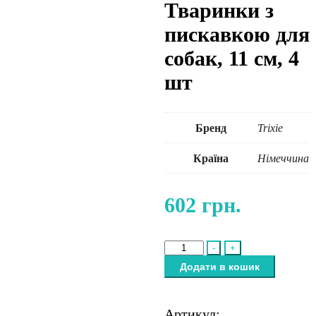
Тваринки з
пискавкою для
собак, 11 см, 4
шт
Бренд
Trixie
Країна
Німеччина
602
грн.
Набір
-
+
іграшок
Додати в кошик
Trixie
Тваринки
з
Артикул: