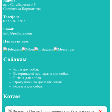
Адреса:
вул. Сагайдачного 5
Софіївська Борщагівка
Телефон:
073 536 7262
Email:
info@pethata.com
Написати нам:
Собакам
Корм для собак
Ветеринарні препарати для собак
Гігієна для собак
Прогулянки та дозвілля собак
Розваги для собак
Котам
Корм для котів
Ветеринарні препарати для котів
👋 Вітаємо в Петхаті! Допоможемо підібрати корм чи
✖