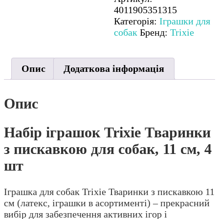
пискавкою
4011905351315
для
Категорія:
Іграшки для
собак,
собак
Бренд:
Trixie
11
см,
4
Опис
Додаткова інформація
шт
кількість
Опис
Набір іграшок Trixie Тваринки
з пискавкою для собак, 11 см, 4
шт
Іграшка для собак Trixie Тваринки з пискавкою 11
см (латекс, іграшки в асортименті) – прекрасний
вибір для забезпечення активних ігор і