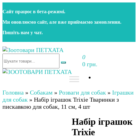
Перейти
Сайт працює в бета‑режимі.
до
контенту
Ми оновлюємо сайт, але вже приймаємо замовлення.
Пишіть нам у чат.
0
Зоотовари ПЕТХАТА
Зоомагазин для собак та котів | Корм, іграшки,
0 грн.
аксесуари та догляд за тваринами. Доставка по
Україні
Зоотовари ПЕТХАТА
Зоомагазин для собак та котів | Корм, іграшки,
аксесуари та догляд за тваринами. Доставка по
Головна
»
Собакам
»
Розваги для собак
»
Іграшки
Україні
для собак
»
Набір іграшок Trixie Тваринки з
пискавкою для собак, 11 см, 4 шт
Набір іграшок
Trixie