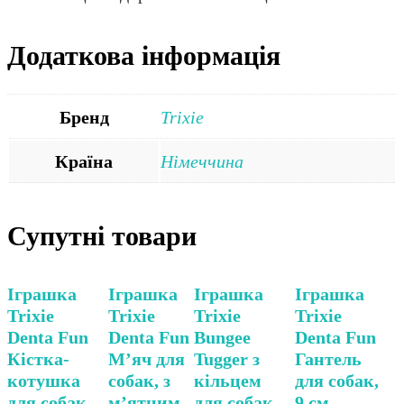
Додаткова інформація
Бренд
Trixie
Країна
Німеччина
Супутні товари
Іграшка
Іграшка
Іграшка
Іграшка
Trixie
Trixie
Trixie
Trixie
Denta Fun
Denta Fun
Bungee
Denta Fun
Кістка-
М’яч для
Tugger з
Гантель
котушка
собак, з
кільцем
для собак,
для собак,
м’ятним
для собак,
9 см