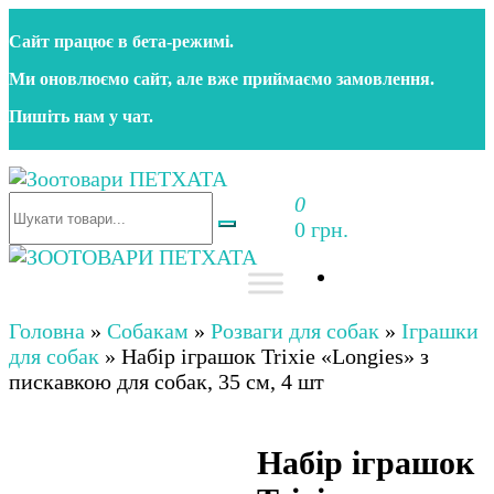
Перейти
Сайт працює в бета‑режимі.
до
контенту
Ми оновлюємо сайт, але вже приймаємо замовлення.
Пишіть нам у чат.
0
Зоотовари ПЕТХАТА
Зоомагазин для собак та котів | Корм, іграшки,
0 грн.
аксесуари та догляд за тваринами. Доставка по
Україні
Зоотовари ПЕТХАТА
Зоомагазин для собак та котів | Корм, іграшки,
аксесуари та догляд за тваринами. Доставка по
Головна
»
Собакам
»
Розваги для собак
»
Іграшки
Україні
для собак
»
Набір іграшок Trixie «Longies» з
пискавкою для собак, 35 см, 4 шт
Набір іграшок