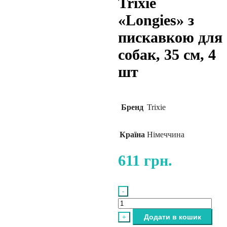
Trixie
«Longies» з
пискавкою для
собак, 35 см, 4
шт
Бренд
Trixie
Країна
Німеччина
611
грн.
-
Набір
іграшок
Додати в кошик
+
Trixie