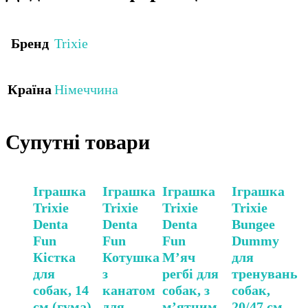
Бренд
Trixie
Країна
Німеччина
Супутні товари
Іграшка
Іграшка
Іграшка
Іграшка
Trixie
Trixie
Trixie
Trixie
Denta
Denta
Denta
Bungee
Fun
Fun
Fun
Dummy
Кістка
Котушка
М’яч
для
для
з
регбі для
тренувань
собак, 14
канатом
собак, з
собак,
см (гума)
для
м’ятним
20/47 см