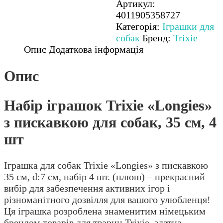
Артикул:
«Longies»
4011905358727
з
Категорія:
Іграшки для
пискавкою
собак
Бренд:
Trixie
для
Опис
Додаткова інформація
собак,
35
Опис
см,
4
шт
Набір іграшок Trixie «Longies»
кількість
з пискавкою для собак, 35 см, 4
шт
Іграшка для собак Trixie «Longies» з пискавкою
35 см, d:7 см, набір 4 шт. (плюш) – прекрасний
вибір для забезпечення активних ігор і
різноманітного дозвілля для вашого улюбленця!
Ця іграшка розроблена знаменитим німецьким
брендом товарів для тварин Trixie, здатна