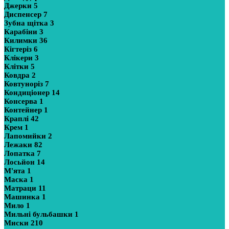
Джерки
5
Диспенсер
7
Зубна щітка
3
Карабіни
3
Килимки
36
Кігтеріз
6
Клікери
3
Клітки
5
Ковдра
2
Ковтуноріз
7
Кондиціонер
14
Консерва
1
Контейнер
1
Краплі
42
Крем
1
Лапомийки
2
Лежаки
82
Лопатка
7
Лосьйон
14
М'ята
1
Маска
1
Матраци
11
Машинка
1
Мило
1
Мильні бульбашки
1
Миски
210