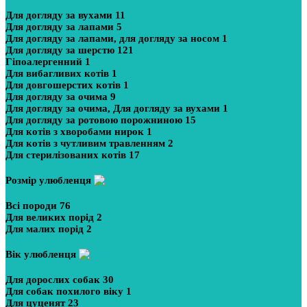
Для догляду за вухами
11
Для догляду за лапами
5
Для догляду за лапами, для догляду за носом
1
Для догляду за шерстю
121
Гіпоалергенний
1
Для вибагливих котів
1
Для довгошерстих котів
1
Для догляду за очима
9
Для догляду за очима, Для догляду за вухами
1
Для догляду за ротовою порожниною
15
Для котів з хворобами нирок
1
Для котів з чутливим травленням
2
Для стерилізованих котів
17
Розмір улюбленця
Всі породи
76
Для великих порід
2
Для малих порід
2
Вік улюбленця
Для дорослих собак
30
Для собак похилого віку
1
Для цуценят
23