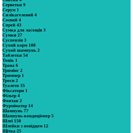
Серветки
9
Серум
1
Силікагелевий
4
Соєвий
4
Спрей
43
Сумка для ласощів
3
Сумки
27
Суспензія
3
Сухий корм
108
Сухий шампунь
2
Таблетки
54
Тонік
1
Трава
6
Тримінг
2
Триммер
1
Троси
2
Туалети
35
Фіксатори
1
Фільтр
4
Фонтан
2
Фурмінатор
14
Шампунь
77
Шампунь-кондиціонер
5
Шлеї
150
Шлейки з повідцем
12
Щітка
25