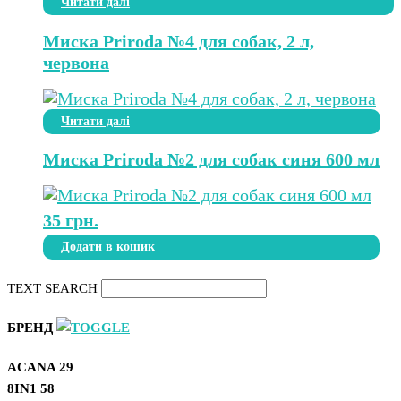
Читати далі
Миска Priroda №4 для собак, 2 л,
червона
Читати далі
Миска Priroda №2 для собак синя 600 мл
35
грн.
Додати в кошик
TEXT SEARCH
БРЕНД
ACANA
29
8IN1
58