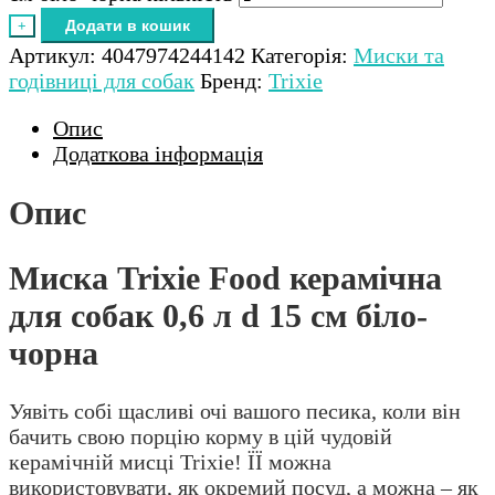
Додати в кошик
+
Артикул:
4047974244142
Категорія:
Миски та
годівниці для собак
Бренд:
Trixie
Опис
Додаткова інформація
Опис
Миска Trixie Food керамічна
для собак 0,6 л d 15 см біло-
чорна
Уявіть собі щасливі очі вашого песика, коли він
бачить свою порцію корму в цій чудовій
керамічній мисці Trixie! ЇЇ можна
використовувати, як окремий посуд, а можна – як