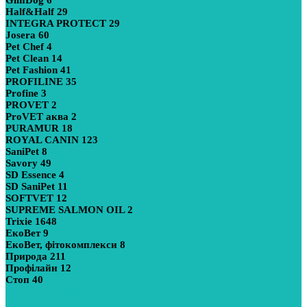
Half&Half
29
INTEGRA PROTECT
29
Josera
60
Pet Chef
4
Pet Clean
14
Pet Fashion
41
PROFILINE
35
Profine
3
PROVET
2
ProVET аква
2
PURAMUR
18
ROYAL CANIN
123
SaniPet
8
Savory
49
SD Essence
4
SD SaniPet
11
SOFTVET
12
SUPREME SALMON OIL
2
Trixie
1648
ЕкоВет
9
ЕкоВет, фітокомплекси
8
Природа
211
Профілайн
12
Стоп
40
Показати більше