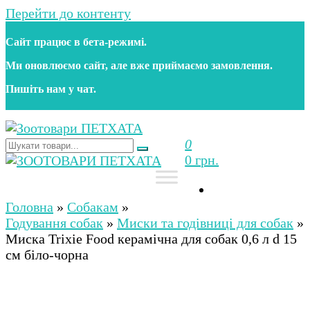
Перейти до контенту
Сайт працює в бета‑режимі.
Ми оновлюємо сайт, але вже приймаємо замовлення.
Пишіть нам у чат.
0
Зоотовари ПЕТХАТА
Зоомагазин для собак та котів | Корм, іграшки,
0 грн.
аксесуари та догляд за тваринами. Доставка по
Україні
Зоотовари ПЕТХАТА
Зоомагазин для собак та котів | Корм, іграшки,
аксесуари та догляд за тваринами. Доставка по
Головна
»
Собакам
»
Україні
Годування собак
»
Миски та годівниці для собак
»
Миска Trixie Food керамічна для собак 0,6 л d 15
см біло-чорна