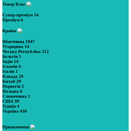
Товар Клас
Супер-преміум
54
Преміум
6
Країна
Німеччина
1947
Угорщина
14
Чеська Республіка
312
Бельгія
5
Індія
14
Іспанія
4
Італія
1
Канада
29
Китай
29
Норвегія
2
Польша
6
Словаччина
1
США
99
Турція
4
Україна
438
Показати більше
Призначення