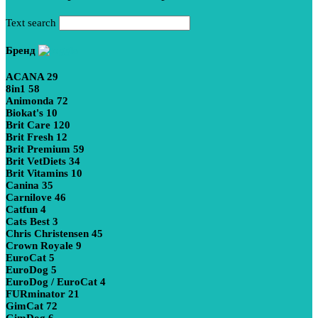
Text search
Бренд
ACANA
29
8in1
58
Animonda
72
Biokat's
10
Brit Care
120
Brit Fresh
12
Brit Premium
59
Brit VetDiets
34
Brit Vitamins
10
Canina
35
Carnilove
46
Catfun
4
Cats Best
3
Chris Christensen
45
Crown Royale
9
EuroCat
5
EuroDog
5
EuroDog / EuroCat
4
FURminator
21
GimCat
72
GimDog
6