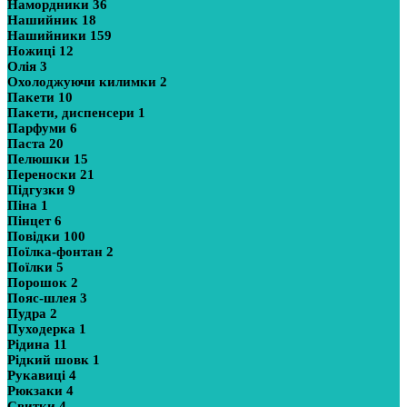
Намордники
36
Нашийник
18
Нашийники
159
Ножиці
12
Олія
3
Охолоджуючи килимки
2
Пакети
10
Пакети, диспенсери
1
Парфуми
6
Паста
20
Пелюшки
15
Переноски
21
Підгузки
9
Піна
1
Пінцет
6
Повідки
100
Поїлка-фонтан
2
Поїлки
5
Порошок
2
Пояс-шлея
3
Пудра
2
Пуходерка
1
Рідина
11
Рідкий шовк
1
Рукавиці
4
Рюкзаки
4
Свитки
4