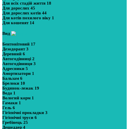
Для всіх стадій життя
18
Для дорослих
45
Для дорослих котів
44
Для котів похилого віку
1
Для кошенят
14
Вид
Бентонітовий
17
Дезодорант
3
Деревний
6
Автогодівниці
2
Автогодівниця
3
Адресники
5
Амортизатори
1
Бальзам
6
Брелоки
10
Будинок-лежак
19
Вода
1
Вологий корм
1
Гамаки
1
Гель
6
Гігієнічні прокладки
3
Гігієнічні труси
6
Гребінець
25
Дешеддер
4