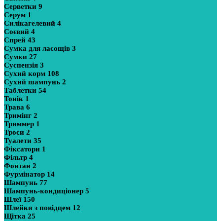
Серветки
9
Серум
1
Силікагелевий
4
Соєвий
4
Спрей
43
Сумка для ласощів
3
Сумки
27
Суспензія
3
Сухий корм
108
Сухий шампунь
2
Таблетки
54
Тонік
1
Трава
6
Тримінг
2
Триммер
1
Троси
2
Туалети
35
Фіксатори
1
Фільтр
4
Фонтан
2
Фурмінатор
14
Шампунь
77
Шампунь-кондиціонер
5
Шлеї
150
Шлейки з повідцем
12
Щітка
25