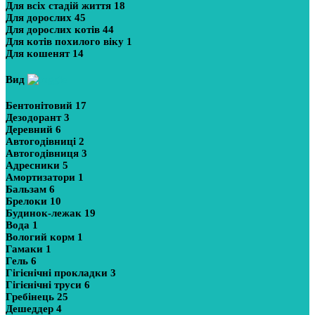
Для всіх стадій життя
18
Для дорослих
45
Для дорослих котів
44
Для котів похилого віку
1
Для кошенят
14
Вид
Бентонітовий
17
Дезодорант
3
Деревний
6
Автогодівниці
2
Автогодівниця
3
Адресники
5
Амортизатори
1
Бальзам
6
Брелоки
10
Будинок-лежак
19
Вода
1
Вологий корм
1
Гамаки
1
Гель
6
Гігієнічні прокладки
3
Гігієнічні труси
6
Гребінець
25
Дешеддер
4