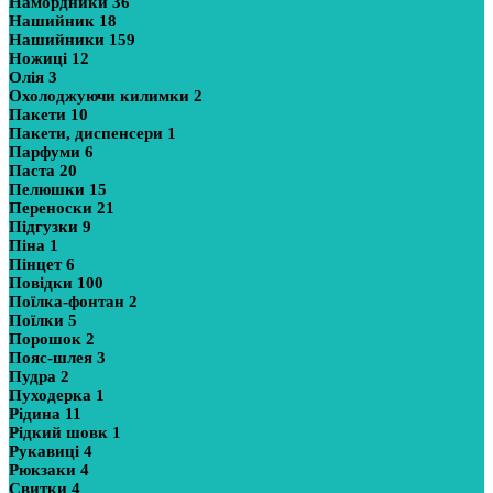
Намордники
36
Нашийник
18
Нашийники
159
Ножиці
12
Олія
3
Охолоджуючи килимки
2
Пакети
10
Пакети, диспенсери
1
Парфуми
6
Паста
20
Пелюшки
15
Переноски
21
Підгузки
9
Піна
1
Пінцет
6
Повідки
100
Поїлка-фонтан
2
Поїлки
5
Порошок
2
Пояс-шлея
3
Пудра
2
Пуходерка
1
Рідина
11
Рідкий шовк
1
Рукавиці
4
Рюкзаки
4
Свитки
4