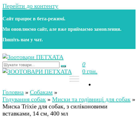
Перейти до контенту
Сайт працює в бета‑режимі.
Ми оновлюємо сайт, але вже приймаємо замовлення.
Пишіть нам у чат.
0
Зоотовари ПЕТХАТА
Зоомагазин для собак та котів | Корм, іграшки,
0 грн.
аксесуари та догляд за тваринами. Доставка по
Україні
Зоотовари ПЕТХАТА
Зоомагазин для собак та котів | Корм, іграшки,
аксесуари та догляд за тваринами. Доставка по
Головна
»
Собакам
»
Україні
Годування собак
»
Миски та годівниці для собак
»
Миска Trixie для собак, з силіконовими
вставками, 14 см, 400 мл