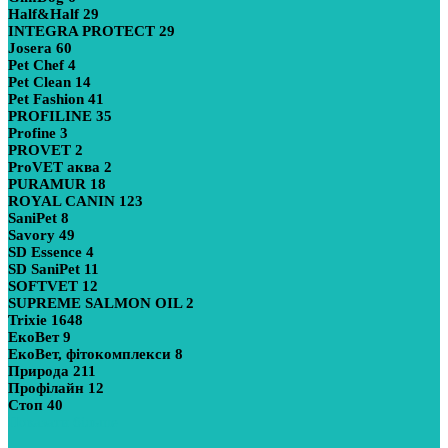
Half&Half
29
INTEGRA PROTECT
29
Josera
60
Pet Chef
4
Pet Clean
14
Pet Fashion
41
PROFILINE
35
Profine
3
PROVET
2
ProVET аква
2
PURAMUR
18
ROYAL CANIN
123
SaniPet
8
Savory
49
SD Essence
4
SD SaniPet
11
SOFTVET
12
SUPREME SALMON OIL
2
Trixie
1648
ЕкоВет
9
ЕкоВет, фітокомплекси
8
Природа
211
Профілайн
12
Стоп
40
Показати більше