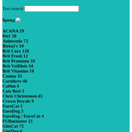
Text search
Бренд
ACANA
29
8in1
58
Animonda
72
Biokat's
10
Brit Care
120
Brit Fresh
12
Brit Premium
59
Brit VetDiets
34
Brit Vitamins
10
Canina
35
Carnilove
46
Catfun
4
Cats Best
3
Chris Christensen
45
Crown Royale
9
EuroCat
5
EuroDog
5
EuroDog / EuroCat
4
FURminator
21
GimCat
72
GimDog
6