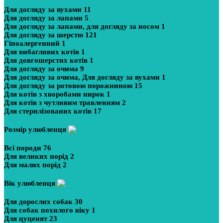
Для догляду за вухами
11
Для догляду за лапами
5
Для догляду за лапами, для догляду за носом
1
Для догляду за шерстю
121
Гіпоалергенний
1
Для вибагливих котів
1
Для довгошерстих котів
1
Для догляду за очима
9
Для догляду за очима, Для догляду за вухами
1
Для догляду за ротовою порожниною
15
Для котів з хворобами нирок
1
Для котів з чутливим травленням
2
Для стерилізованих котів
17
Розмір улюбленця
Всі породи
76
Для великих порід
2
Для малих порід
2
Вік улюбленця
Для дорослих собак
30
Для собак похилого віку
1
Для цуценят
23