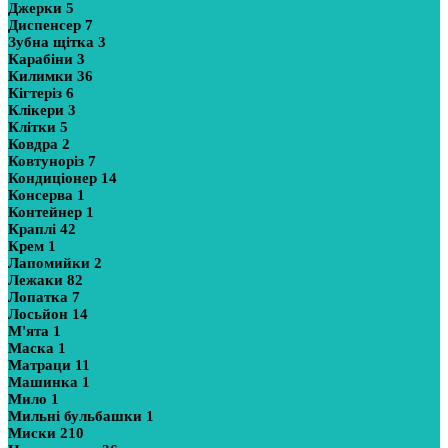
Джерки
5
Диспенсер
7
Зубна щітка
3
Карабіни
3
Килимки
36
Кігтеріз
6
Клікери
3
Клітки
5
Ковдра
2
Ковтуноріз
7
Кондиціонер
14
Консерва
1
Контейнер
1
Краплі
42
Крем
1
Лапомийки
2
Лежаки
82
Лопатка
7
Лосьйон
14
М'ята
1
Маска
1
Матраци
11
Машинка
1
Мило
1
Мильні бульбашки
1
Миски
210