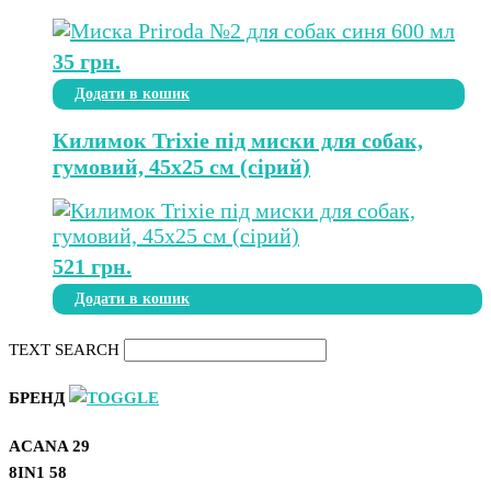
35
грн.
Додати в кошик
Килимок Trixie під миски для собак,
гумовий, 45х25 см (сірий)
521
грн.
Додати в кошик
TEXT SEARCH
БРЕНД
ACANA
29
8IN1
58