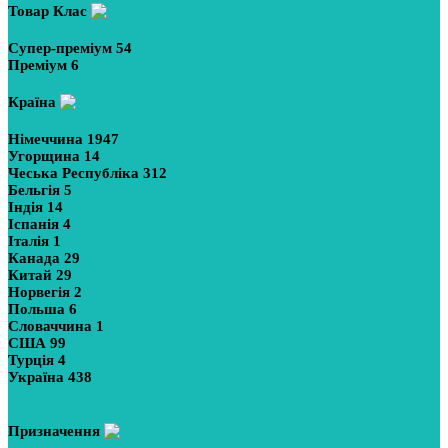
Товар Клас
Супер-преміум
54
Преміум
6
Країна
Німеччина
1947
Угорщина
14
Чеська Республіка
312
Бельгія
5
Індія
14
Іспанія
4
Італія
1
Канада
29
Китай
29
Норвегія
2
Польша
6
Словаччина
1
США
99
Турція
4
Україна
438
Показати більше
Призначення