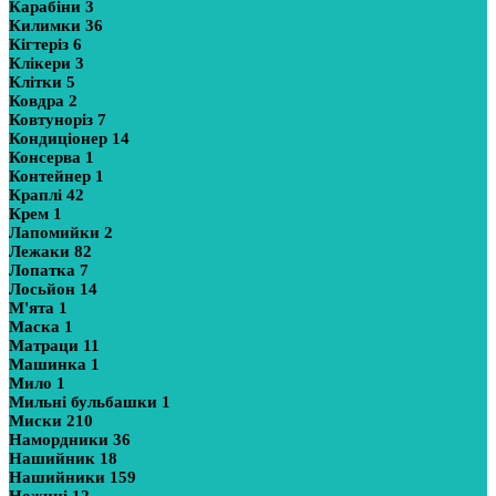
Карабіни
3
Килимки
36
Кігтеріз
6
Клікери
3
Клітки
5
Ковдра
2
Ковтуноріз
7
Кондиціонер
14
Консерва
1
Контейнер
1
Краплі
42
Крем
1
Лапомийки
2
Лежаки
82
Лопатка
7
Лосьйон
14
М'ята
1
Маска
1
Матраци
11
Машинка
1
Мило
1
Мильні бульбашки
1
Миски
210
Намордники
36
Нашийник
18
Нашийники
159