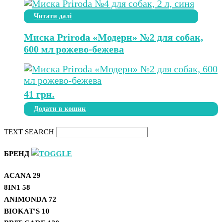
Читати далі
Миска Priroda «Модерн» №2 для собак,
600 мл рожево-бежева
41
грн.
Додати в кошик
TEXT SEARCH
БРЕНД
ACANA
29
8IN1
58
ANIMONDA
72
BIOKAT'S
10