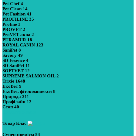
Pet Chef
4
Pet Clean
14
Pet Fashion
41
PROFILINE
35
Profine
3
PROVET
2
ProVET аква
2
PURAMUR
18
ROYAL CANIN
123
SaniPet
8
Savory
49
SD Essence
4
SD SaniPet
11
SOFTVET
12
SUPREME SALMON OIL
2
Trixie
1648
ЕкоВет
9
ЕкоВет, фітокомплекси
8
Природа
211
Профілайн
12
Стоп
40
Показати більше
Товар Клас
Супер-преміум
54