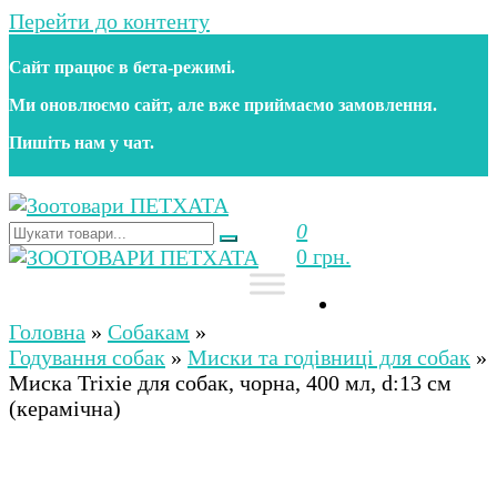
Перейти до контенту
Сайт працює в бета‑режимі.
Ми оновлюємо сайт, але вже приймаємо замовлення.
Пишіть нам у чат.
0
Зоотовари ПЕТХАТА
Зоомагазин для собак та котів | Корм, іграшки,
0 грн.
аксесуари та догляд за тваринами. Доставка по
Україні
Зоотовари ПЕТХАТА
Зоомагазин для собак та котів | Корм, іграшки,
аксесуари та догляд за тваринами. Доставка по
Головна
»
Собакам
»
Україні
Годування собак
»
Миски та годівниці для собак
»
Миска Trixie для собак, чорна, 400 мл, d:13 см
(керамічна)