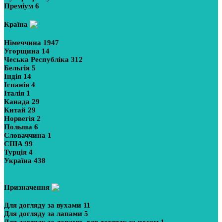
Преміум
6
Країна
Німеччина
1947
Угорщина
14
Чеська Республіка
312
Бельгія
5
Індія
14
Іспанія
4
Італія
1
Канада
29
Китай
29
Норвегія
2
Польша
6
Словаччина
1
США
99
Турція
4
Україна
438
Показати більше
Призначення
Для догляду за вухами
11
Для догляду за лапами
5