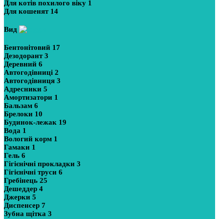
Для котів похилого віку
1
Для кошенят
14
Вид
Бентонітовий
17
Дезодорант
3
Деревний
6
Автогодівниці
2
Автогодівниця
3
Адресники
5
Амортизатори
1
Бальзам
6
Брелоки
10
Будинок-лежак
19
Вода
1
Вологий корм
1
Гамаки
1
Гель
6
Гігієнічні прокладки
3
Гігієнічні труси
6
Гребінець
25
Дешеддер
4
Джерки
5
Диспенсер
7
Зубна щітка
3