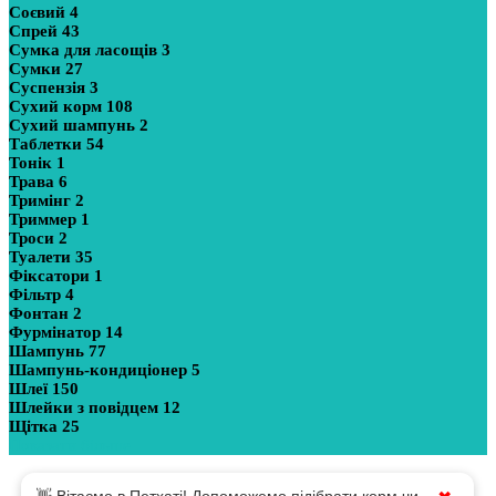
Соєвий
4
Спрей
43
Сумка для ласощів
3
Сумки
27
Суспензія
3
Сухий корм
108
Сухий шампунь
2
Таблетки
54
Тонік
1
Трава
6
Тримінг
2
Триммер
1
Троси
2
Туалети
35
Фіксатори
1
Фільтр
4
Фонтан
2
Фурмінатор
14
Шампунь
77
Шампунь-кондиціонер
5
Шлеї
150
Шлейки з повідцем
12
Щітка
25
Показати більше