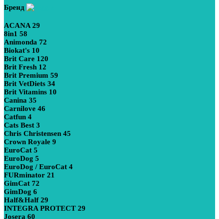
Бренд
ACANA
29
8in1
58
Animonda
72
Biokat's
10
Brit Care
120
Brit Fresh
12
Brit Premium
59
Brit VetDiets
34
Brit Vitamins
10
Canina
35
Carnilove
46
Catfun
4
Cats Best
3
Chris Christensen
45
Crown Royale
9
EuroCat
5
EuroDog
5
EuroDog / EuroCat
4
FURminator
21
GimCat
72
GimDog
6
Half&Half
29
INTEGRA PROTECT
29
Josera
60