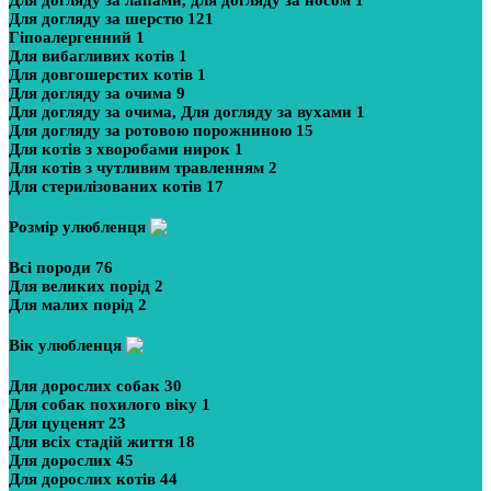
Для догляду за лапами, для догляду за носом
1
Для догляду за шерстю
121
Гіпоалергенний
1
Для вибагливих котів
1
Для довгошерстих котів
1
Для догляду за очима
9
Для догляду за очима, Для догляду за вухами
1
Для догляду за ротовою порожниною
15
Для котів з хворобами нирок
1
Для котів з чутливим травленням
2
Для стерилізованих котів
17
Розмір улюбленця
Всі породи
76
Для великих порід
2
Для малих порід
2
Вік улюбленця
Для дорослих собак
30
Для собак похилого віку
1
Для цуценят
23
Для всіх стадій життя
18
Для дорослих
45
Для дорослих котів
44