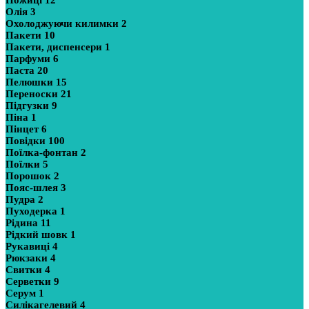
Ножиці
12
Олія
3
Охолоджуючи килимки
2
Пакети
10
Пакети, диспенсери
1
Парфуми
6
Паста
20
Пелюшки
15
Переноски
21
Підгузки
9
Піна
1
Пінцет
6
Повідки
100
Поїлка-фонтан
2
Поїлки
5
Порошок
2
Пояс-шлея
3
Пудра
2
Пуходерка
1
Рідина
11
Рідкий шовк
1
Рукавиці
4
Рюкзаки
4
Свитки
4
Серветки
9
Серум
1
Силікагелевий
4