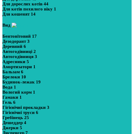
Для дорослих котів
44
Для котів похилого віку
1
Для кошенят
14
Вид
Бентонітовий
17
Дезодорант
3
Деревний
6
Автогодівниці
2
Автогодівниця
3
Адресники
5
Амортизатори
1
Бальзам
6
Брелоки
10
Будинок-лежак
19
Вода
1
Вологий корм
1
Гамаки
1
Гель
6
Гігієнічні прокладки
3
Гігієнічні труси
6
Гребінець
25
Дешеддер
4
Джерки
5
Диспенсер
7