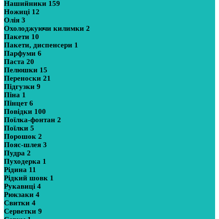
Нашийники
159
Ножиці
12
Олія
3
Охолоджуючи килимки
2
Пакети
10
Пакети, диспенсери
1
Парфуми
6
Паста
20
Пелюшки
15
Переноски
21
Підгузки
9
Піна
1
Пінцет
6
Повідки
100
Поїлка-фонтан
2
Поїлки
5
Порошок
2
Пояс-шлея
3
Пудра
2
Пуходерка
1
Рідина
11
Рідкий шовк
1
Рукавиці
4
Рюкзаки
4
Свитки
4
Серветки
9