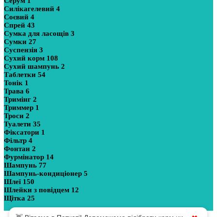
Серум
1
Силікагелевий
4
Соєвий
4
Спрей
43
Сумка для ласощів
3
Сумки
27
Суспензія
3
Сухий корм
108
Сухий шампунь
2
Таблетки
54
Тонік
1
Трава
6
Тримінг
2
Триммер
1
Троси
2
Туалети
35
Фіксатори
1
Фільтр
4
Фонтан
2
Фурмінатор
14
Шампунь
77
Шампунь-кондиціонер
5
Шлеї
150
Шлейки з повідцем
12
Щітка
25
Показати більше