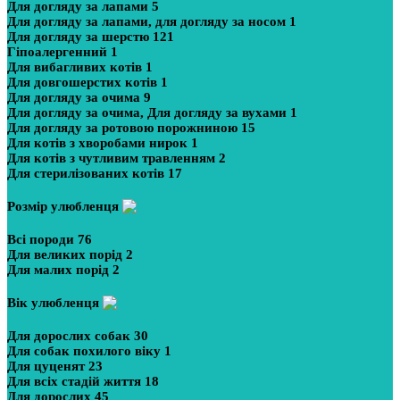
Для догляду за лапами
5
Для догляду за лапами, для догляду за носом
1
Для догляду за шерстю
121
Гіпоалергенний
1
Для вибагливих котів
1
Для довгошерстих котів
1
Для догляду за очима
9
Для догляду за очима, Для догляду за вухами
1
Для догляду за ротовою порожниною
15
Для котів з хворобами нирок
1
Для котів з чутливим травленням
2
Для стерилізованих котів
17
Розмір улюбленця
Всі породи
76
Для великих порід
2
Для малих порід
2
Вік улюбленця
Для дорослих собак
30
Для собак похилого віку
1
Для цуценят
23
Для всіх стадій життя
18
Для дорослих
45