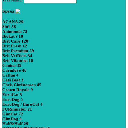
Бренд
ACANA
29
8in1
58
Animonda
72
Biokat's
10
Brit Care
120
Brit Fresh
12
Brit Premium
59
Brit VetDiets
34
Brit Vitamins
10
Canina
35
Carnilove
46
Catfun
4
Cats Best
3
Chris Christensen
45
Crown Royale
9
EuroCat
5
EuroDog
5
EuroDog / EuroCat
4
FURminator
21
GimCat
72
GimDog
6
Half&Half
29