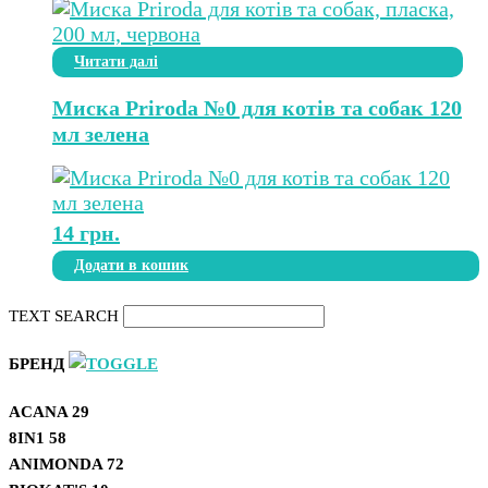
Читати далі
Миска Priroda №0 для котів та собак 120
мл зелена
14
грн.
Додати в кошик
TEXT SEARCH
БРЕНД
ACANA
29
8IN1
58
ANIMONDA
72