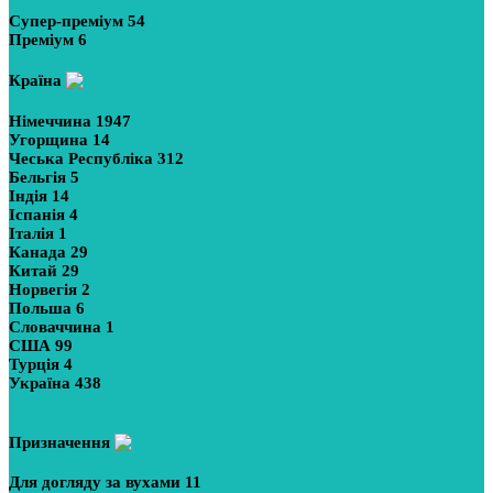
Супер-преміум
54
Преміум
6
Країна
Німеччина
1947
Угорщина
14
Чеська Республіка
312
Бельгія
5
Індія
14
Іспанія
4
Італія
1
Канада
29
Китай
29
Норвегія
2
Польша
6
Словаччина
1
США
99
Турція
4
Україна
438
Показати більше
Призначення
Для догляду за вухами
11