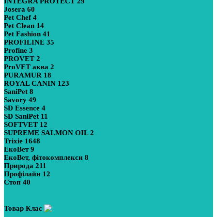
INTEGRA PROTECT
29
Josera
60
Pet Chef
4
Pet Clean
14
Pet Fashion
41
PROFILINE
35
Profine
3
PROVET
2
ProVET аква
2
PURAMUR
18
ROYAL CANIN
123
SaniPet
8
Savory
49
SD Essence
4
SD SaniPet
11
SOFTVET
12
SUPREME SALMON OIL
2
Trixie
1648
ЕкоВет
9
ЕкоВет, фітокомплекси
8
Природа
211
Профілайн
12
Стоп
40
Показати більше
Товар Клас