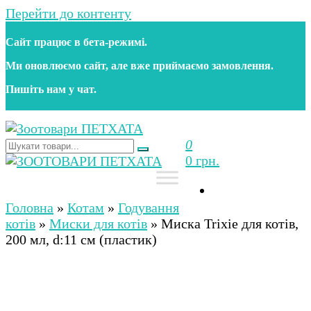
Перейти до контенту
Сайт працює в бета‑режимі.
Ми оновлюємо сайт, але вже приймаємо замовлення.
Пишіть нам у чат.
0
Зоотовари ПЕТХАТА
Зоомагазин для собак та котів | Корм, іграшки,
0 грн.
аксесуари та догляд за тваринами. Доставка по
Україні
Зоотовари ПЕТХАТА
Зоомагазин для собак та котів | Корм, іграшки,
аксесуари та догляд за тваринами. Доставка по
Головна
»
Котам
»
Годування
Україні
котів
»
Миски для котів
»
Миска Trixie для котів,
200 мл, d:11 см (пластик)