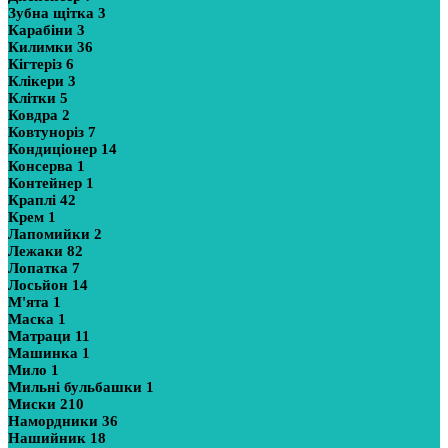
Зубна щітка
3
Карабіни
3
Килимки
36
Кігтеріз
6
Клікери
3
Клітки
5
Ковдра
2
Ковтуноріз
7
Кондиціонер
14
Консерва
1
Контейнер
1
Краплі
42
Крем
1
Лапомийки
2
Лежаки
82
Лопатка
7
Лосьйон
14
М'ята
1
Маска
1
Матраци
11
Машинка
1
Мило
1
Мильні бульбашки
1
Миски
210
Намордники
36
Нашийник
18