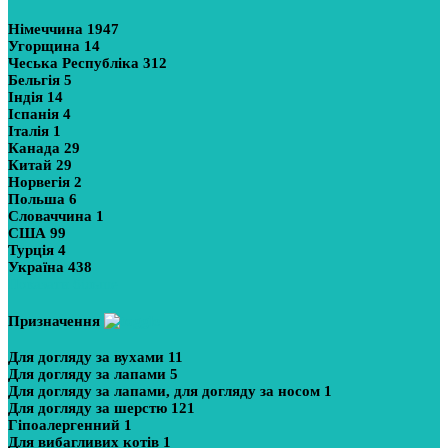
Німеччина
1947
Угорщина
14
Чеська Республіка
312
Бельгія
5
Індія
14
Іспанія
4
Італія
1
Канада
29
Китай
29
Норвегія
2
Польша
6
Словаччина
1
США
99
Турція
4
Україна
438
Показати більше
Призначення
Для догляду за вухами
11
Для догляду за лапами
5
Для догляду за лапами, для догляду за носом
1
Для догляду за шерстю
121
Гіпоалергенний
1
Для вибагливих котів
1