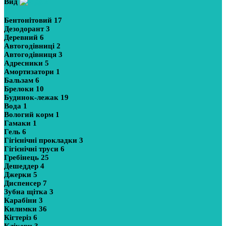
Вид
Бентонітовий
17
Дезодорант
3
Деревний
6
Автогодівниці
2
Автогодівниця
3
Адресники
5
Амортизатори
1
Бальзам
6
Брелоки
10
Будинок-лежак
19
Вода
1
Вологий корм
1
Гамаки
1
Гель
6
Гігієнічні прокладки
3
Гігієнічні труси
6
Гребінець
25
Дешеддер
4
Джерки
5
Диспенсер
7
Зубна щітка
3
Карабіни
3
Килимки
36
Кігтеріз
6