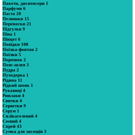
Пакети, диспенсери
1
Парфуми
6
Паста
20
Пелюшки
15
Переноски
21
Підгузки
9
Піна
1
Пінцет
6
Повідки
100
Поїлка-фонтан
2
Поїлки
5
Порошок
2
Пояс-шлея
3
Пудра
2
Пуходерка
1
Рідина
11
Рідкий шовк
1
Рукавиці
4
Рюкзаки
4
Свитки
4
Серветки
9
Серум
1
Силікагелевий
4
Соєвий
4
Спрей
43
Сумка для ласощів
3