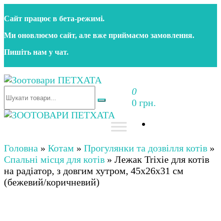
Перейти
Сайт працює в бета‑режимі.
до
контенту
Ми оновлюємо сайт, але вже приймаємо замовлення.
Пишіть нам у чат.
0
Зоотовари ПЕТХАТА
Зоомагазин для собак та котів | Корм, іграшки,
0 грн.
аксесуари та догляд за тваринами. Доставка по
Україні
Зоотовари ПЕТХАТА
Зоомагазин для собак та котів | Корм, іграшки,
аксесуари та догляд за тваринами. Доставка по
Головна
»
Котам
»
Прогулянки та дозвілля котів
»
Україні
Спальні місця для котів
»
Лежак Trixie для котів
на радіатор, з довгим хутром, 45х26х31 см
(бежевий/коричневий)