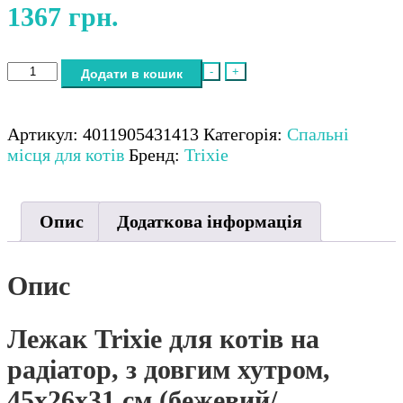
1367
грн.
Лежак
-
+
Додати в кошик
Trixie
для
котів
Артикул:
4011905431413
Категорія:
Спальні
на
місця для котів
Бренд:
Trixie
радіатор,
з
довгим
Опис
Додаткова інформація
хутром,
45х26х31
см
Опис
(бежевий/
коричневий)
Лежак Trixie для котів на
кількість
радіатор, з довгим хутром,
45х26х31 см (бежевий/