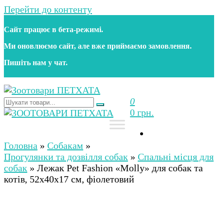
Перейти до контенту
Сайт працює в бета‑режимі.
Ми оновлюємо сайт, але вже приймаємо замовлення.
Пишіть нам у чат.
0
Зоотовари ПЕТХАТА
Зоомагазин для собак та котів | Корм, іграшки,
0 грн.
аксесуари та догляд за тваринами. Доставка по
Україні
Зоотовари ПЕТХАТА
Зоомагазин для собак та котів | Корм, іграшки,
аксесуари та догляд за тваринами. Доставка по
Головна
»
Собакам
»
Україні
Прогулянки та дозвілля собак
»
Спальні місця для
собак
»
Лежак Pet Fashion «Molly» для собак та
котів, 52х40х17 см, фіолетовий