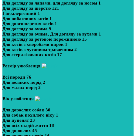
Для догляду за лапами, для догляду за носом
1
Для догляду за шерстю
121
Гіпоалергенний
1
Для вибагливих котів
1
Для довгошерстих котів
1
Для догляду за очима
9
Для догляду за очима, Для догляду за вухами
1
Для догляду за ротовою порожниною
15
Для котів з хворобами нирок
1
Для котів з чутливим травленням
2
Для стерилізованих котів
17
Розмір улюбленця
Всі породи
76
Для великих порід
2
Для малих порід
2
Вік улюбленця
Для дорослих собак
30
Для собак похилого віку
1
Для цуценят
23
Для всіх стадій життя
18
Для дорослих
45
Для дорослих котів
44