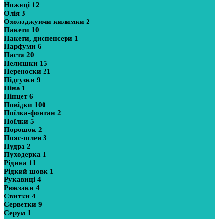
Ножиці
12
Олія
3
Охолоджуючи килимки
2
Пакети
10
Пакети, диспенсери
1
Парфуми
6
Паста
20
Пелюшки
15
Переноски
21
Підгузки
9
Піна
1
Пінцет
6
Повідки
100
Поїлка-фонтан
2
Поїлки
5
Порошок
2
Пояс-шлея
3
Пудра
2
Пуходерка
1
Рідина
11
Рідкий шовк
1
Рукавиці
4
Рюкзаки
4
Свитки
4
Серветки
9
Серум
1