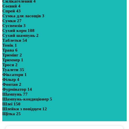
Силікагелевий
4
Соєвий
4
Спрей
43
Сумка для ласощів
3
Сумки
27
Суспензія
3
Сухий корм
108
Сухий шампунь
2
Таблетки
54
Тонік
1
Трава
6
Тримінг
2
Триммер
1
Троси
2
Туалети
35
Фіксатори
1
Фільтр
4
Фонтан
2
Фурмінатор
14
Шампунь
77
Шампунь-кондиціонер
5
Шлеї
150
Шлейки з повідцем
12
Щітка
25
Показати більше