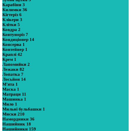
Карабіни
3
Килимки
36
Кігтеріз
6
Клікери
3
Клітки
5
Ковдра
2
Ковтуноріз
7
Кондиціонер
14
Консерва
1
Контейнер
1
Краплі
42
Крем
1
Лапомийки
2
Лежаки
82
Лопатка
7
Лосьйон
14
М'ята
1
Маска
1
Матраци
11
Машинка
1
Мило
1
Мильні бульбашки
1
Миски
210
Намордники
36
Нашийник
18
Нашийники
159