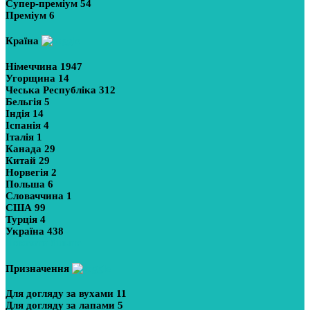
Супер-преміум
54
Преміум
6
Країна
Німеччина
1947
Угорщина
14
Чеська Республіка
312
Бельгія
5
Індія
14
Іспанія
4
Італія
1
Канада
29
Китай
29
Норвегія
2
Польша
6
Словаччина
1
США
99
Турція
4
Україна
438
Показати більше
Призначення
Для догляду за вухами
11
Для догляду за лапами
5