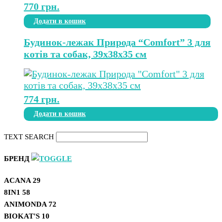
770
грн.
Додати в кошик
Будинок-лежак Природа “Comfort” 3 для
котів та собак, 39х38х35 см
774
грн.
Додати в кошик
TEXT SEARCH
БРЕНД
ACANA
29
8IN1
58
ANIMONDA
72
BIOKAT'S
10