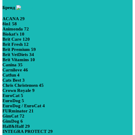
Бренд
ACANA
29
8in1
58
Animonda
72
Biokat's
10
Brit Care
120
Brit Fresh
12
Brit Premium
59
Brit VetDiets
34
Brit Vitamins
10
Canina
35
Carnilove
46
Catfun
4
Cats Best
3
Chris Christensen
45
Crown Royale
9
EuroCat
5
EuroDog
5
EuroDog / EuroCat
4
FURminator
21
GimCat
72
GimDog
6
Half&Half
29
INTEGRA PROTECT
29