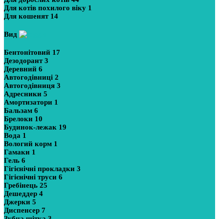
Для котів похилого віку
1
Для кошенят
14
Вид
Бентонітовий
17
Дезодорант
3
Деревний
6
Автогодівниці
2
Автогодівниця
3
Адресники
5
Амортизатори
1
Бальзам
6
Брелоки
10
Будинок-лежак
19
Вода
1
Вологий корм
1
Гамаки
1
Гель
6
Гігієнічні прокладки
3
Гігієнічні труси
6
Гребінець
25
Дешеддер
4
Джерки
5
Диспенсер
7
Зубна щітка
3