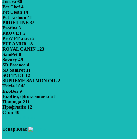
Josera
60
Pet Chef
4
Pet Clean
14
Pet Fashion
41
PROFILINE
35
Profine
3
PROVET
2
ProVET аква
2
PURAMUR
18
ROYAL CANIN
123
SaniPet
8
Savory
49
SD Essence
4
SD SaniPet
11
SOFTVET
12
SUPREME SALMON OIL
2
Trixie
1648
ЕкоВет
9
ЕкоВет, фітокомплекси
8
Природа
211
Профілайн
12
Стоп
40
Показати більше
Товар Клас