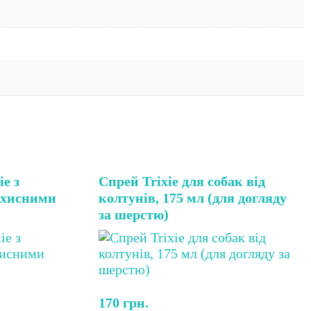
e з
Спрей Trixie для собак від
ахисними
колтунів, 175 мл (для догляду
за шерстю)
170
грн.