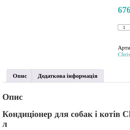
67
Конд
для
соба
і
Арт
коті
Chri
Chri
Chri
Smar
Опис
Додаткова інформація
De-
Shed
для
Опис
поле
линя
Кондиціонер для собак і котів C
3,8
л
л
кіль