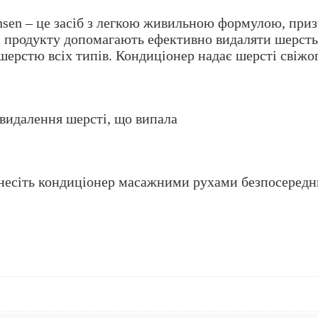
nsen – це засіб з легкою живильною формулою, призна
і продукту допомагають ефективно видаляти шерсть
 шерстю всіх типів. Кондиціонер надає шерсті свіжо
видалення шерсті, що випала
несіть кондиціонер масажними рухами безпосереднь