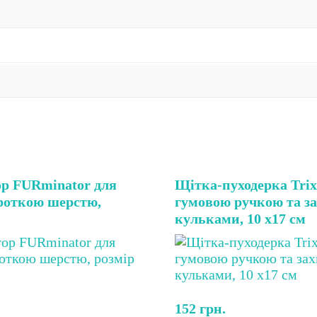
р FURminator для
Щітка-пуходерка Trixi
ороткою шерстю,
гумовою ручкою та з
кульками, 10 х17 см
152
грн.