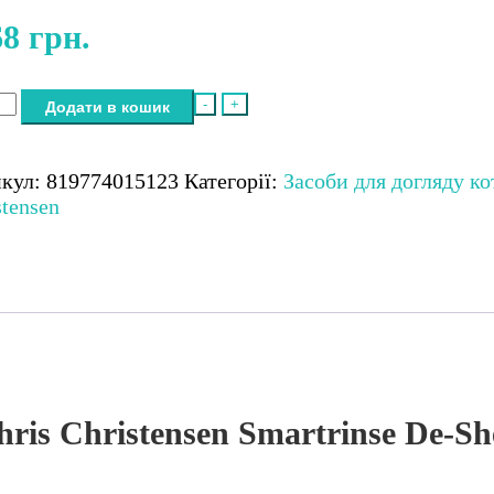
68
грн.
иціонер
-
+
Додати в кошик
к
икул:
819774015123
Категорії:
Засоби для догляду ко
в
stensen
s
stensen
trinse
гшення
ння,
hris Christensen Smartrinse De-S
кість