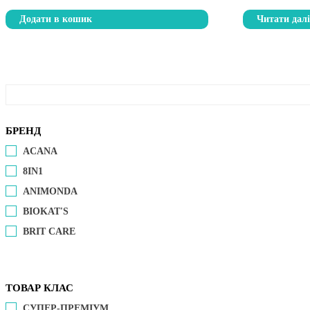
Додати в кошик
Читати дал
БРЕНД
ACANA
8IN1
ANIMONDA
BIOKAT'S
BRIT CARE
ТОВАР КЛАС
СУПЕР-ПРЕМІУМ