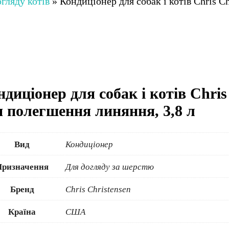
гляду котів
»
Кондиціонер для собак і котів Chris C
ндиціонер для собак і котів Chris
я полегшення линяння, 3,8 л
Вид
Кондиціонер
Призначення
Для догляду за шерстю
Бренд
Chris Christensen
Країна
США