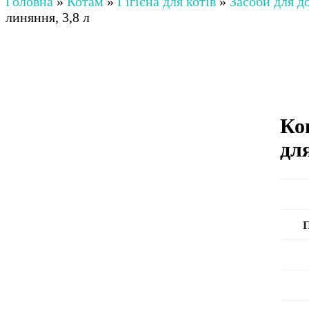
Головна
»
Котам
»
Гігієна для котів
»
Засоби для до
линяння, 3,8 л
Ко
дл