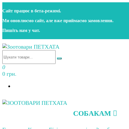
Перейти
Сайт працює в бета‑режимі.
до
контенту
Ми оновлюємо сайт, але вже приймаємо замовлення.
Пишіть нам у чат.
Зоотовари ПЕТХАТА
Зоомагазин для собак та котів | Корм, іграшки, акс
0
0 грн.
СОБАКАМ
Зоотовари ПЕТХАТА
Зоомагазин для собак та котів | Корм, іграшки, акс